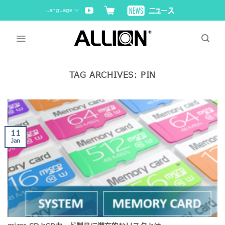
Skip
Language
to
content
TAG ARCHIVES:
PIN
11
Jan