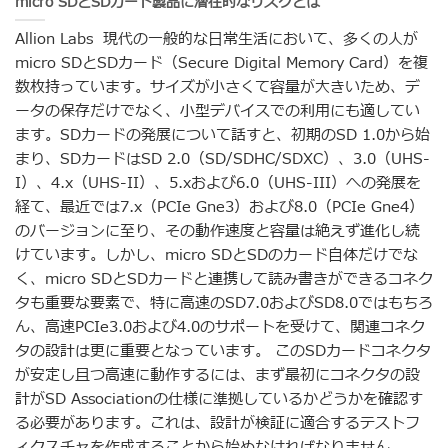
micro SDとSDカード製品に潜在的なリスクとは
Allion Labs 現代の一般的な日常生活において、多くの人が
micro SDとSDカード（Secure Digital Memory Card）を複
数枚持っています。サイズが小さくて容量が大きいため、デ
ータの保存だけでなく、小型デバイスでの利用にも適してい
ます。SDカードの発展について話すと、初期のSD 1.0から始
まり、SDカードはSD 2.0（SD/SDHC/SDXC）、3.0（UHS-
I）、4.x（UHS-II）、5.xおよび6.0（UHS-III）への発展を
経て、最近では7.x（PCIe Gne3）および8.0（PCIe Gne4）
のバージョンに至り、その動作速度と容量は絶えず進化し続
けています。しかし、micro SDとSDのカード自体だけでな
く、micro SDとSDカードと連携して読み書きができるコネク
タも重要な要素で、特に高速のSD7.0およびSD8.0ではもちろ
ん、高速PCIe3.0および4.0のサポートを受けて、関連コネク
タの設計は更に重要となっています。 このSDカードコネクタ
が安定し且つ高速に動作するには、まず最初にコネクタの設
計がSD Associationの仕様に準拠しているかどうかを確認す
る必要があります。これは、設計が検証に適合するテストフ
ィクスチャを作成することから始めなければなりません。