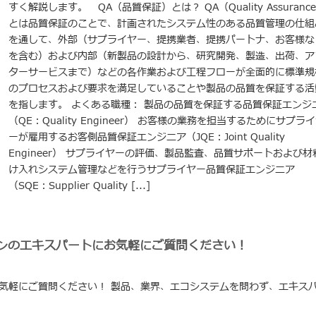
すく解説します。 QA（品質保証）とは？ QA（Quality Assuranc
とは品質保証のことで、計画されたシステム性のある品質管理の仕組
を通して、外部（サプライヤー、提携業者、提携パートナ、お客様な
を含む）および内部（新製品の設計から、研究開発、製造、出荷、ア
ターサービスまで）などの各作業および工程フローが全面的に標準規
のプロセスおよび要求を満足していることや製品の品質を保証する活
を指します。 よくある職種： 製品の品質を保証する品質保証エンジ
（QE：Quality Engineer） お客様の業務を担当するためにサプラ
ーが雇用するお客側品質保証エンジニア（JQE：Joint Quality
Engineer） サプライヤーの評価、製品監査、品質サポートおよび材
け入れシステム管理などを行うサプライヤー品質保証エンジニア
（SQE：Supplier Quality [...]
リオンのエキスパートにお気軽にご質問ください！
気軽にご質問ください！ 製品、業界、エコシステムを問わず、エキス