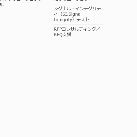
ル
シグナル・インテグリテ
ィ（SI,Signal
Integrity）テスト
RFPコンサルティング／
RFQ支援