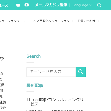
メールマガジン登録
Language
リューションツール
AI／自動化ソリューション
お問い合わせ
Search
や
質
C、
質保
最新記事
何
ル
Thread認証コンサルティングサ
経験
ービス
りや