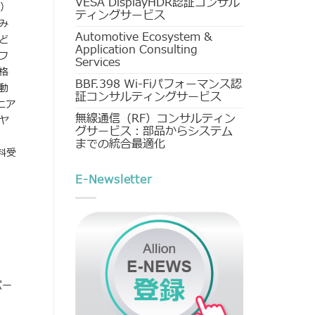
VESA DisplayHDR認証コンサル
e）
ティングサービス
み
Automotive Ecosystem &
ど
Application Consulting
フ
Services
格
BBF.398 Wi-Fiパフォーマンス認
動
証コンサルティングサービス
ニア
無線通信（RF）コンサルティン
イヤ
グサービス：部品からシステム
までの統合最適化
料受
E-Newsletter
パー