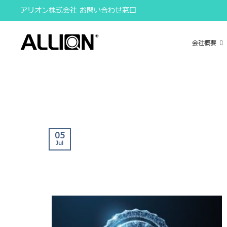
Skip
アリオン株式会社 お問い合わせ窓口
to
content
会社概要
05
Jul