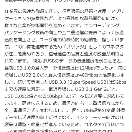
高速データ伝送コネクタ トレンドと検証ポイント
IT業界の急速な発展に伴い、信号通信の品質と速度、アプリ
ケーションの多様性など、より高性能な製品開発に向けて、
様々な企業が技術開発を進めています。エンコーディング、
パッケージング技術の向上や全二重通信の提供によって伝送
速度を向上させ、ユーザ側の待機時間の短縮を目指していま
す。この目標を達成するため「ブリッジ」としてのコネクタ
が注目を集めており、信号通信の品質と速度の改善が期待さ
れています。 例えばUSBのデータの伝送速度を例にとると、
最初USB 1.0の最大データ伝送速度は12Mbpsでしたが、次に
登場したUSB 2.0だと最大伝送速度が480Mbpsと高速化しま
した。続いて登場したUSB 3.0 (SuperSpeed USB)は5Gbps
までの速度に対応し、最近登場したUSB 3.1 Gen 2だと、
USB 3.0の2倍となる10Gbpsものデータ伝送速度に対応して
います。高速伝送するため、通信方向も半二重通信方式から
全二重通信方式に変わりました。 図1：USB規格の変遷 外見
データ伝送速度の向上だけでなく、コンシューマー向けのIT
製品は薄型・軽量化が進んでいるため、コネクタの形状につ
いても同様に薄型が求められています。USBコネクタは