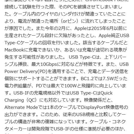
接続して試験を行った際、そのPCを破損させてしまいまし
た。ケーブル内のワイヤのハンダ付けが間違っていたことに
より、電流が間違った場所（orピン）に流れてしまったこと
が原因でした。また今年の2月に、Appleは2015年6月以前に
生産されたケーブル設計に欠陥があったとし、Apple純正USB
Type-Cケーブルの回収を行いました。該当するケーブルだと
MacBookに充電できないか、あるいは充電が途切れる現象が
発生する可能性がありました。 USB Type-Cは、上下リバー
シブル挿抜、最大10Gbpsに対応などが特徴です。また、USB
Power Delivery(PD)を適用することで、充電とデータ送信を
個別にサポートすることができます。BC1.2では7.5Wだった
電力供給量が、PDでは最大で100Wと飛躍的に向上していま
す。USB-IFの充電規格以外ではUSB Type-CはQuick
Charging（QC）にも対応しています。映像関係だと、
Alternate Modeでは1本のケーブルでDisplayPort映像信号の
出力ができます。このため、従来のUSB規格と比較してケー
ブルの構造が非常の複雑になっています。ケーブル・コネク
タメーカーは開発段階でUSB-IFの仕様に準拠が必要のほか、