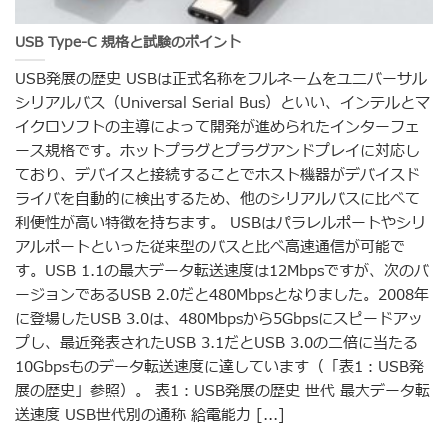
USB Type-C 規格と試験のポイント
USB発展の歴史 USBは正式名称をフルネームをユニバーサル
シリアルバス（Universal Serial Bus）といい、インテルとマ
イクロソフトの主導によって開発が進められたインターフェ
ース規格です。ホットプラグとプラグアンドプレイに対応し
ており、デバイスと接続することでホスト機器がデバイスド
ライバを自動的に検出するため、他のシリアルバスに比べて
利便性が高い特徴を持ちます。 USBはパラレルポートやシリ
アルポートといった従来型のバスと比べ高速通信が可能で
す。USB 1.1の最大データ転送速度は12Mbpsですが、次のバ
ージョンであるUSB 2.0だと480Mbpsとなりました。2008年
に登場したUSB 3.0は、480Mbpsから5Gbpsにスピードアッ
プし、最近発表されたUSB 3.1だとUSB 3.0の二倍に当たる
10Gbpsものデータ転送速度に達しています（「表1：USB発
展の歴史」参照）。 表1：USB発展の歴史 世代 最大データ転
送速度 USB世代別の通称 給電能力 [...]