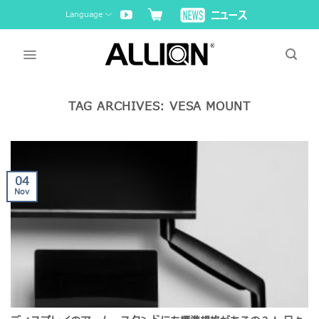
Skip
Language
to
content
TAG ARCHIVES:
VESA MOUNT
04
Nov