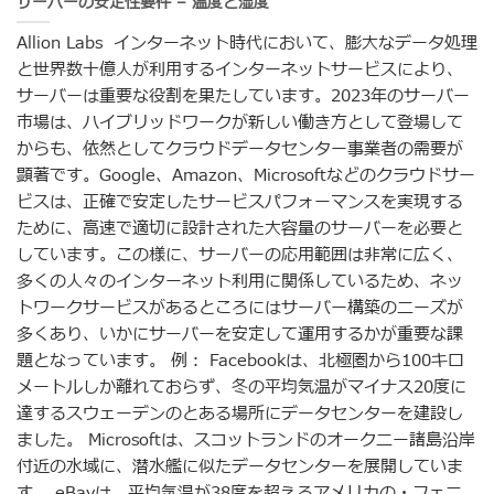
サーバーの安定性要件 – 温度と湿度
Allion Labs インターネット時代において、膨大なデータ処理
と世界数十億人が利用するインターネットサービスにより、
サーバーは重要な役割を果たしています。2023年のサーバー
市場は、ハイブリッドワークが新しい働き方として登場して
からも、依然としてクラウドデータセンター事業者の需要が
顕著です。Google、Amazon、Microsoftなどのクラウドサー
ビスは、正確で安定したサービスパフォーマンスを実現する
ために、高速で適切に設計された大容量のサーバーを必要と
しています。この様に、サーバーの応用範囲は非常に広く、
多くの人々のインターネット利用に関係しているため、ネッ
トワークサービスがあるところにはサーバー構築のニーズが
多くあり、いかにサーバーを安定して運用するかが重要な課
題となっています。 例： Facebookは、北極圏から100キロ
メートルしか離れておらず、冬の平均気温がマイナス20度に
達するスウェーデンのとある場所にデータセンターを建設し
ました。 Microsoftは、スコットランドのオークニー諸島沿岸
付近の水域に、潜水艦に似たデータセンターを展開していま
す。 eBayは、平均気温が38度を超えるアメリカの・フェニ