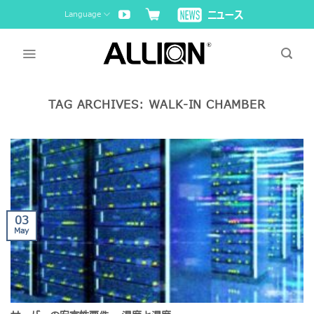
Skip
Language
to
content
TAG ARCHIVES:
WALK-IN CHAMBER
03
May