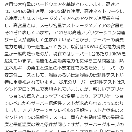
速且つ大容量のハードウェアを基礎としています。高速と
は、CPUの動作速度、GPUの動作速度、高速ネットワーク伝
送速度またはストレージメディアへのアクセス速度等を指
し、高容量とは、メモリ容量やストレージメディアの容量を
それぞれ表しています。 これらの高速アプリケーション関連
サービスが継続して生まれていることから、サーバーの消費
電力も増加の一途を辿っており、以前は2KWほどの電力消費
量が一般的だったのが、現在ではサーバー1台あたり10KWを
超えています。高速化と高消費電力化に伴う主な問題は、熱
エネルギーの発生と速度の不安定性であるため、サーバーの
安定性ニーズとして、温度あるいは温湿度の信頼性テストが
特に重要視されています。 従来のサーバー信頼性テストはス
タンドアロン方式で実施されていましたが、新しいアプリケ
ーションの導入とコンセプトの変更により、アプリケーショ
ンレベルからサーバー信頼性テストが求められるようになり
ました。アプリケーションレベルの信頼性テストと従来のス
タンドアロンの信頼性テストは、両方とも動作温度の最高温
度と最低温度の設定条件が同じですが、サーバーグループの
アーキテクチャと、シミュレーションされたアプリケーショ