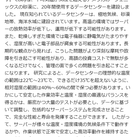
ックスの砂漠に、20年間使用するデータセンターを建設しま
した。 現在知られているデータセンターは、極地気候、砂漠
地帯、海洋水域に建設されています。高温の環境ではサーバ
ーの放熱効率が低下し、運用が低下する可能性があります。
また、乾燥しすぎた環境では電子機器に静電気がたまりやす
く、湿度が高いと電子部品が腐食する可能性があります。長
期的な観点から見れば、こうした問題がより深刻な摩耗や故
障を引き起こす可能性があり、高額の投資コストで無駄が多
くなるだけでなく、管理の面で多くの問題を引き起こすこと
になります。 研究によると、データセンターの理想的な温度
の範囲は22℃〜23℃で、できるだけ35℃を超えないように、
相対湿度の範囲は40％〜60％の間で保つ必要があります。い
かにして安定した作業効率と温度・湿度の最適なバランスを
得るかは、厳密かつ大量のテストが必要とし、データに基づ
いて調整し、包括的なサーバーシステムを完成させること
で、完全な性能と寿命を発揮することができます。 したがっ
て、サーバーが様々な温度・湿度環境の気候条件下で動作す
るかや、作業状態で正常で安定した高効率動作を維持するた