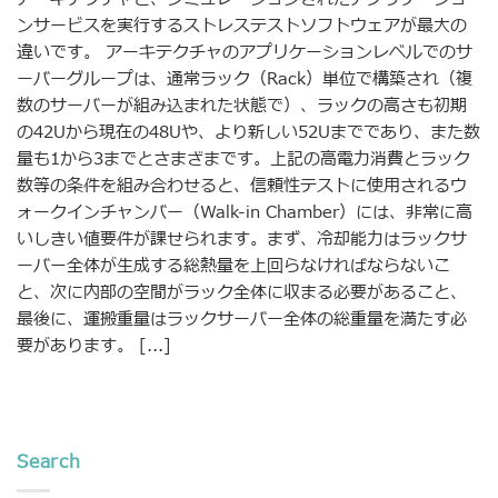
ンサービスを実行するストレステストソフトウェアが最大の
違いです。 アーキテクチャのアプリケーションレベルでのサ
ーバーグループは、通常ラック（Rack）単位で構築され（複
数のサーバーが組み込まれた状態で）、ラックの高さも初期
の42Uから現在の48Uや、より新しい52Uまでであり、また数
量も1から3までとさまざまです。上記の高電力消費とラック
数等の条件を組み合わせると、信頼性テストに使用されるウ
ォークインチャンバー（Walk-in Chamber）には、非常に高
いしきい値要件が課せられます。まず、冷却能力はラックサ
ーバー全体が生成する総熱量を上回らなければならないこ
と、次に内部の空間がラック全体に収まる必要があること、
最後に、運搬重量はラックサーバー全体の総重量を満たす必
要があります。 [...]
Search