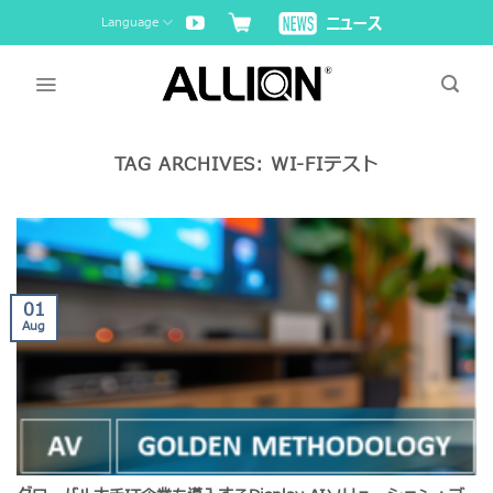
Skip
Language
to
content
TAG ARCHIVES:
WI-FIテスト
01
Aug