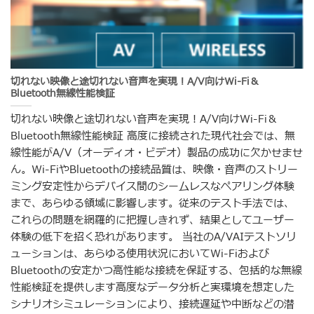
切れない映像と途切れない音声を実現！A/V向けWi-Fi＆
Bluetooth無線性能検証
切れない映像と途切れない音声を実現！A/V向けWi-Fi＆
Bluetooth無線性能検証 高度に接続された現代社会では、無
線性能がA/V（オーディオ・ビデオ）製品の成功に欠かせませ
ん。Wi-FiやBluetoothの接続品質は、映像・音声のストリー
ミング安定性からデバイス間のシームレスなペアリング体験
まで、あらゆる領域に影響します。従来のテスト手法では、
これらの問題を網羅的に把握しきれず、結果としてユーザー
体験の低下を招く恐れがあります。 当社のA/VAIテストソリ
ューションは、あらゆる使用状況においてWi-Fiおよび
Bluetoothの安定かつ高性能な接続を保証する、包括的な無線
性能検証を提供します高度なデータ分析と実環境を想定した
シナリオシミュレーションにより、接続遅延や中断などの潜