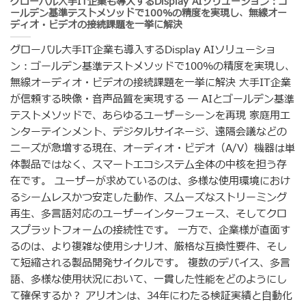
グローバル大手IT企業も導入するDisplay AIソリューション：ゴ
ールデン基準テストメソッドで100%の精度を実現し、無線オー
ディオ・ビデオの接続課題を一挙に解決
グローバル大手IT企業も導入するDisplay AIソリューショ
ン：ゴールデン基準テストメソッドで100%の精度を実現し、
無線オーディオ・ビデオの接続課題を一挙に解決 大手IT企業
が信頼する映像・音声品質を実現する ― AIとゴールデン基準
テストメソッドで、あらゆるユーザーシーンを再現 家庭用エ
ンターテインメント、デジタルサイネージ、遠隔会議などの
ニーズが急増する現在、オーディオ・ビデオ（A/V）機器は単
体製品ではなく、スマートエコシステム全体の中核を担う存
在です。 ユーザーが求めているのは、多様な使用環境におけ
るシームレスかつ安定した動作、スムーズなストリーミング
再生、多言語対応のユーザーインターフェース、そしてクロ
スプラットフォームの接続性です。 一方で、企業様が直面す
るのは、より複雑な使用シナリオ、厳格な互換性要件、そし
て短縮される製品開発サイクルです。 複数のデバイス、多言
語、多様な使用状況において、一貫した性能をどのようにし
て確保するか？ アリオンは、34年にわたる検証実績と自動化