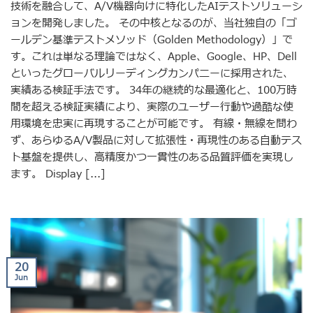
技術を融合して、A/V機器向けに特化したAIテストソリューシ
ョンを開発しました。 その中核となるのが、当社独自の「ゴ
ールデン基準テストメソッド（Golden Methodology）」で
す。これは単なる理論ではなく、Apple、Google、HP、Dell
といったグローバルリーディングカンパニーに採用された、
実績ある検証手法です。 34年の継続的な最適化と、100万時
間を超える検証実績により、実際のユーザー行動や過酷な使
用環境を忠実に再現することが可能です。 有線・無線を問わ
ず、あらゆるA/V製品に対して拡張性・再現性のある自動テス
ト基盤を提供し、高精度かつ一貫性のある品質評価を実現し
ます。 Display [...]
20
Jun