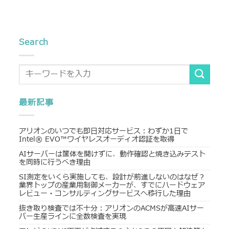
Search
最新記事
アリオンのいつでも即日対応サービス：わずか1日で
Intel® EVO™ワイヤレスオーディオ認証を取得
AIサーバーは筐体を開けずに、動作確認と焼き込みテスト
を同時に行うべき理由
SI測定をいくら実施しても、設計が前進しないのはなぜ？
業界トップの産業用制御メーカーが、すでにハードウェア
レビュー・コンサルティングサービスへ移行した理由
抜き取り検査では不十分：アリオンのACMSが高速AIサー
バー生産ラインに全数検査を実現