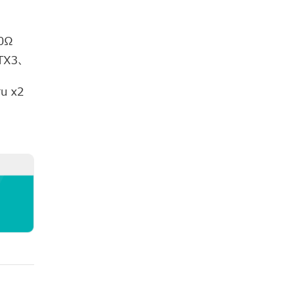
0Ω
X3、
 x2