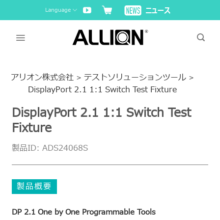
Skip
Language
to
content
アリオン株式会社
テストソリューションツール
>
>
DisplayPort 2.1 1:1 Switch Test Fixture
DisplayPort 2.1 1:1 Switch Test
Fixture
製品ID: ADS24068S
製品概要
DP 2.1 One by One Programmable Tools