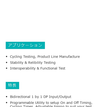
アプリケーション
Cycling Testing, Product Line Manufacture
Stability & Relibility Testing
Interoperability & Functional Test
特長
Bidirectional 1 by 1 DP Input/Output
Programmable Utility to setup On and Off Timing,
Cycling Times. Adjustable timing to suit your test