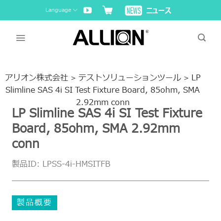
Skip
Language
to
content
アリオン株式会社
テストソリューションツール
LP
>
>
Slimline SAS 4i SI Test Fixture Board, 85ohm, SMA
2.92mm conn
LP Slimline SAS 4i SI Test Fixture
Board, 85ohm, SMA 2.92mm
conn
製品ID: LPSS-4i-HMSITFB
製品概要