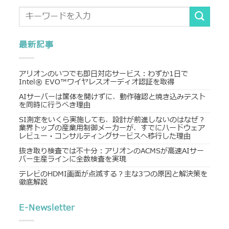
最新記事
アリオンのいつでも即日対応サービス：わずか1日で
Intel® EVO™ワイヤレスオーディオ認証を取得
AIサーバーは筐体を開けずに、動作確認と焼き込みテスト
を同時に行うべき理由
SI測定をいくら実施しても、設計が前進しないのはなぜ？
業界トップの産業用制御メーカーが、すでにハードウェア
レビュー・コンサルティングサービスへ移行した理由
抜き取り検査では不十分：アリオンのACMSが高速AIサー
バー生産ラインに全数検査を実現
テレビのHDMI画面が点滅する？主な3つの原因と解決策を
徹底解説
E-Newsletter