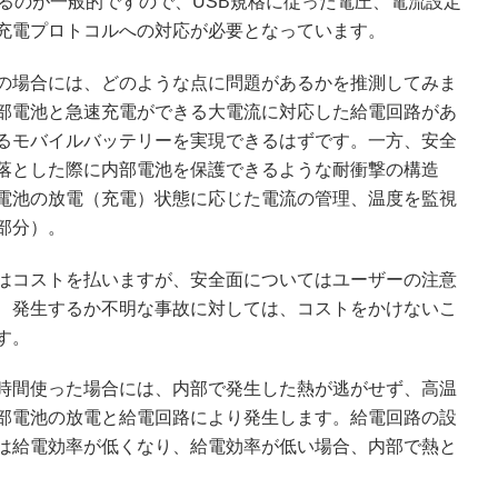
るのが一般的ですので、USB規格に従った電圧、電流設定
充電プロトコルへの対応が必要となっています。
の場合には、どのような点に問題があるかを推測してみま
部電池と急速充電ができる大電流に対応した給電回路があ
るモバイルバッテリーを実現できるはずです。一方、安全
落とした際に内部電池を保護できるような耐衝撃の構造
電池の放電（充電）状態に応じた電流の管理、温度を監視
部分）。
はコストを払いますが、安全面についてはユーザーの注意
、発生するか不明な事故に対しては、コストをかけないこ
す。
時間使った場合には、内部で発生した熱が逃がせず、高温
部電池の放電と給電回路により発生します。給電回路の設
は給電効率が低くなり、給電効率が低い場合、内部で熱と