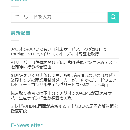
最新記事
アリオンのいつでも即日対応サービス：わずか1日で
Intel® EVO™ワイヤレスオーディオ認証を取得
AIサーバーは筐体を開けずに、動作確認と焼き込みテスト
を同時に行うべき理由
SI測定をいくら実施しても、設計が前進しないのはなぜ？
業界トップの産業用制御メーカーが、すでにハードウェア
レビュー・コンサルティングサービスへ移行した理由
抜き取り検査では不十分：アリオンのACMSが高速AIサー
バー生産ラインに全数検査を実現
テレビのHDMI画面が点滅する？主な3つの原因と解決策を
徹底解説
E-Newsletter