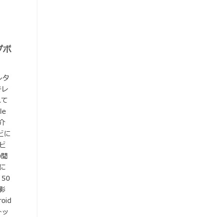
プボ
ンタ
テレ
れて
e
介
ビに
ビ
の閲
に
50
影
id
トッ