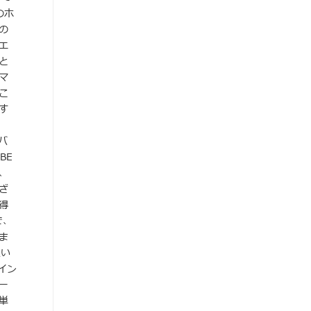
のホ
の
エ
と
マ
こ
す
バ
BE
、
ざ
得
で、
ま
良い
イン
ー
単