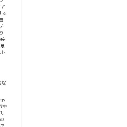
グ
イヤ
する
自
デ
う
の接
用意
スト
らな
gy
世界中
有し
億の
みで