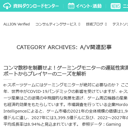
ALLION Verified
コンサルティングサービス
技術ブログ
テストソ
CATEGORY ARCHIVES:
A/V関連記事
コンマ数秒を制覇せよ！ゲーミングモニターの遅延性実
ポートからプレイヤーのニーズを解析
e-スポーツゲームにはゲーミングモニターが絶対に必要なのか？ こ
年、世界中がCOVID-19パンデミックの影響を受けていますが、e-ス
ーツ産業はこの逆境の中飛躍的な発展を遂げ、ゲーム周辺機器の産業
も経済的効果をもたらしています。市場調査を行っている企業Mordo
Intelligenceによると、ゲーム市場の2021年の全体規模の価値は1,9
億ドルに達し、2027年には3,399.5億ドルに及び、2022～2027年
平均成長率は8.94%と見込まれています。 参照データ：Gaming