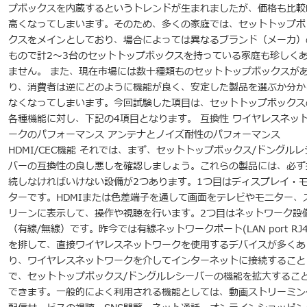
プボックスを内蔵するというトレンドが生まれましたが、価格も比較
高くなってしまいます。そのため、多くの家庭では、セットトップボ
クスをメインとしており、場合によっては異なるブランド（メーカ）
もので計2～3台のセットトップボックスを持っている家庭も珍しく
ません。 また、現在市場には数十種類ものセットトップボックスが
り、消費者は逆にどのように機能が良く、安定した製品を選ぶか分か
なくなってしまいます。今回試験した項目は、セットトップボックス
各種機能に対し、下記の4項目となります。 互換性 ワイヤレスネッ
ークのパフォーマンス アンテナとノイズ耐性のパフォーマンス
HDMI/CEC機能 それでは、まず、セットトップボックス/ドングルレ
バーの互換性の良し悪しを確認しましょう。これらの製品には、必ず
続しなければいけない設備が2つあります。1つ目はディスプレイ・
ターです。HDMIまたは色差端子を通して画面をテレビやモニター、
リーンに表示して、操作や視聴を行います。2つ目はネットワーク設
（有線/無線）です。昨今では有線ネットワークポート(LAN port RJ4
を排して、直接ワイヤレスネットワークを使用するデバイスが多くあ
り、ワイヤレスネットワークを介してインターネットに接続すること
で、セットトップボックス/ドングルレシーバーの機能を拡大するこ
できます。一般的によく利用される機能としては、動画ストリーミン