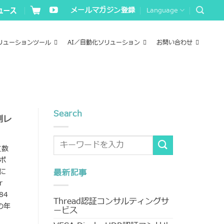
メールマガジン登録
Language
リューションツール
AI／自動化ソリューション
お問い合わせ
Search
測レ
こ数
ポ
に
最新記事
r
84
Thread認証コンサルティングサ
の年
ービス