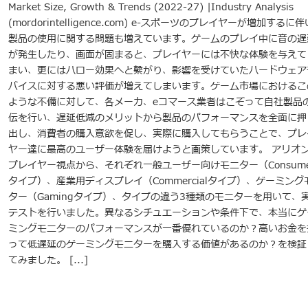
Market Size, Growth & Trends (2022-27) |Industry Analysis
(mordorintelligence.com) e-スポーツのプレイヤーが増加するに
製品の使用に関する問題も増えています。ゲームのプレイ中に音の遅
が発生したり、画面が固まると、プレイヤーには不快な体験を与えて
まい、更にはハロー効果へと繋がり、影響を受けていたハードウェア
バイスに対する悪い評価が増えてしまいます。ゲーム市場におけるこ
ような不備に対して、各メーカ、eコマース業者はこぞって自社製品
伝を行い、遅延低減のメリットから製品のパフォーマンスを全面に押
出し、消費者の購入意欲を促し、実際に購入してもらうことで、プレ
ヤー達に最高のユーザー体験を届けようと画策しています。 アリオ
プレイヤー視点から、それぞれ一般ユーザー向けモニター（Consume
タイプ）、産業用ディスプレイ（Commercialタイプ）、ゲーミング
ター（Gamingタイプ）、タイプの違う3種類のモニターを用いて、
テストを行いました。異なるシチュエーションや条件下で、本当にゲ
ミングモニターのパフォーマンスが一番優れているのか？高いお金を
って低遅延のゲーミングモニターを購入する価値があるのか？を検証
てみました。 [...]