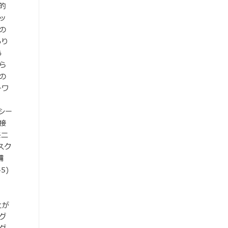
的
ッ
の
あり
あ
ら
の
トワ
シー
接
モニ
スク
備
5)
とが
グ