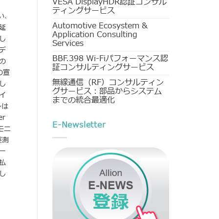
VESA DisplayHDR認証コンサル
ティングサービス
伴い、
Automotive Ecosystem &
延
Application Consulting
し
Services
デ
BBF.398 Wi-Fiパフォーマンス認
の
証コンサルティングサービス
の宣
無線通信（RF）コンサルティン
し
グサービス：部品からシステム
イ
までの統合最適化
ンは
r
E-Newsletter
モニ
実測
ー
払
し