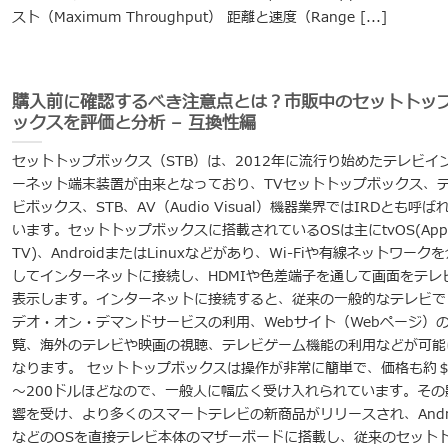
スト（Maximum Throughput） 距離と速度（Range [...]
購入前に確認するべき注意点とは？市販中のセットトッ
ックスを評価と分析 – 互換性編
セットトップボックス（STB）は、2012年に流行り始めたテレビイ
ーネット端末装置が由来となっており、TVセットトップボックス、
ビボックス、STB、AV（Audio Visual）機器業界ではIRDとも呼ば
います。セットトップボックスに搭載されているOSは主にtvOS(Appl
TV)、AndroidまたはLinuxなどがあり、Wi-Fiや有線ネットワークを
してインターネットに接続し、HDMIや色差端子を通して画面をテレ
表示します。インターネットに接続すると、従来の一般的なテレビで
デオ・オン・デマンドサービスの利用、Webサイト（Webページ）
覧、海外のテレビや映画の視聴、テレビゲーム機能の利用などが可能
なります。 セットトップボックスは操作が非常に簡単で、価格も約＄
～200ドルほどなので、一般人に幅広く受け入れられています。その
響を受け、より多くのスマートテレビの新商品がリリースされ、Andro
などのOSを直接テレビ本体のマザーボードに搭載し、従来のセット