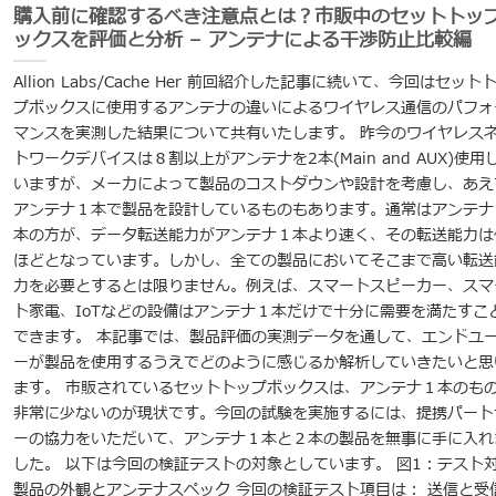
購入前に確認するべき注意点とは？市販中のセットトッ
ックスを評価と分析 – アンテナによる干渉防止比較編
Allion Labs/Cache Her 前回紹介した記事に続いて、今回はセット
プボックスに使用するアンテナの違いによるワイヤレス通信のパフォ
マンスを実測した結果について共有いたします。 昨今のワイヤレス
トワークデバイスは８割以上がアンテナを2本(Main and AUX)使用
いますが、メーカによって製品のコストダウンや設計を考慮し、あえ
アンテナ１本で製品を設計しているものもあります。通常はアンテナ
本の方が、データ転送能力がアンテナ１本より速く、その転送能力は
ほどとなっています。しかし、全ての製品においてそこまで高い転送
力を必要とするとは限りません。例えば、スマートスピーカー、スマ
ト家電、IoTなどの設備はアンテナ１本だけで十分に需要を満たすこ
できます。 本記事では、製品評価の実測データを通して、エンドユ
ーが製品を使用するうえでどのように感じるか解析していきたいと思
ます。 市販されているセットトップボックスは、アンテナ１本のも
非常に少ないのが現状です。今回の試験を実施するには、提携パート
ーの協力をいただいて、アンテナ１本と２本の製品を無事に手に入れ
した。 以下は今回の検証テストの対象としています。 図1：テスト
製品の外観とアンテナスペック 今回の検証テスト項目は： 送信と受