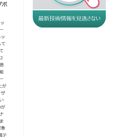
プボ
トッ
ー
ネッ
して
て
２
倍
能
ー
とが
ーザ
い
のが
ナ
ま
対象
信テ