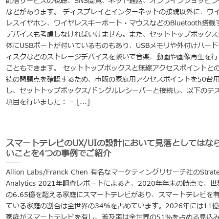
配信サービスの視聴、SNS閲覧、ネット通話、オンラインショッピン
などがあります。 ディスプレイとインターネットの接続以外に、ワ
レスイヤホン、ワイヤレスキーボード・マウスなどのBluetooth搭載
デバイスも考慮しなければいけません。また、セットトップボックス
体にUSBポートが付いているものもあり、USBメモリや外付けハード
ィスクなどのストレージデバイスを繋いで音楽、動画や画像再生を行
こともできます。 セットトップボックスと無線アクセスポイントと
続の問題点を確認するため、市販の家庭用アクセスポイントを50台
し、セットトップボックス/ドングルレシーバーと接続し、以下のテ
項目を行いました： – [...]
スマートテレビのUX/UIの設計において見落としてはな
いことを4つの事例でご紹介
Allion Labs/Franck Chen 有名なマーケティングリサーチ社のStrate
Analytics 2021年調査レポートによると、2020年年末の時点で、
の6.65億を超える家庭にスマートテレビがあり、スマートテレビを
ている家庭の割合は全世界の34％を占めています。2026年には11
家庭がスマートテレビを有し、普及率は全世界の51％を占める見込