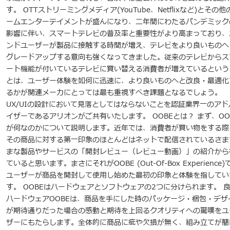
す。 OTTストリーミングメディア(YouTube、Netflixなど)とその他
ームエンターテイメントが盛んになり、二年間にわたるパンデミック
影響に伴い、スマートテレビの普及率と重要性がより高まっており、
ンドユーザーが製品に接触する時間が増え、テレビをより良いものへ
グレードアップする意向も強くなってきました。従来のテレビからス
ート機能が付いているテレビに買い替える消費者が増えているという
とは、ユーザー体験を如何に迅速に、より良いものへと改良・最適化
るかが関連メーカにとっては最も重視すべき課題となるでしょう。
UX/UIの設計において見落としてはならないことを認証業界一のアド
イザーであるアリオンがご共有いたします。 OOBEとは？ まず、OO
が何なのかについて説明します。近年では、消費者が買い物をする際
その商品に対する第一印象のほとんどはネットで配信されているさま
まな製品やサービスの「開封レビュー（レビュー動画）」の紹介から
ていると思います。まさにそれがOOBE (Out-Of-Box Experience)
ユーザーが商品を開封して使用し始めた最初の印象と体験を指してい
す。 OOBEはハードウェアとソフトウェアの2つに分けられます。 
ハードウェアOOBEは、商品を手にした時のパッケージ・梱包・デザ
が期待通りだった場合の感動と期待を上回るクオリティへの驚嘆をユ
ザーにもたらします。全体的に商品に疵や欠損が無く、組み立てが簡