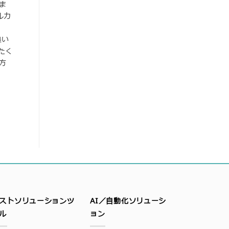
ま
ルカ
良い
たく
方
ストソリューションツ
AI／自動化ソリューシ
ル
ョン