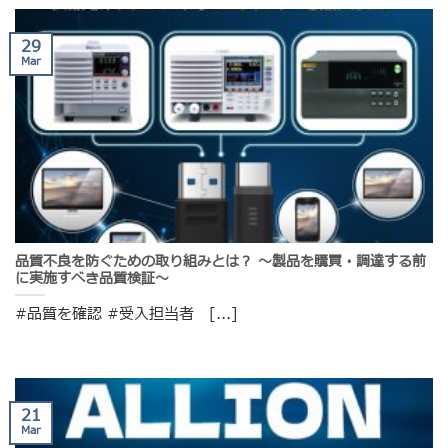
29
Mar
品質不良を防ぐための取り組みとは？ ～製品を購買・調達する前
に実施すべき品質検証～
#品質を確認 #受入担当者 [...]
21
Mar