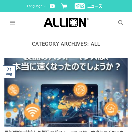
Skip
Language
to
content
CATEGORY ARCHIVES:
ALL
21
Aug