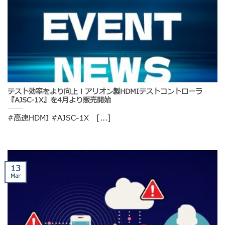
テスト効率をより向上！アリオン製HDMIテストコントローラ
『AJSC-1X』を4月より販売開始
#高速HDMI #AJSC-1X [...]
13
Mar