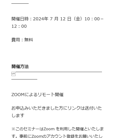
￣￣￣￣
開催日時：2024年 7 月 12 日（金）10：00－
12：00
費用：無料
開催方法
￣￣￣￣￣￣￣￣￣￣￣￣￣￣￣￣￣￣￣￣
￣￣￣￣￣￣
ZOOMによるリモート開催
お申込みいただきました方にリンクは送付いた
します
※このセミナーはZoom を利用した開催といたしま
す。事前にZoomのアカウント登録をお願いいたし