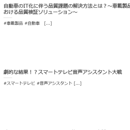
自動車のIT化に伴う品質課題の解決方法とは？～車載製
おける品質検証ソリューション～
#車載製品 #自動車 [...]
劇的な結果！？スマートテレビ音声アシスタント大戦
#スマートテレビ #音声アシスタント [...]