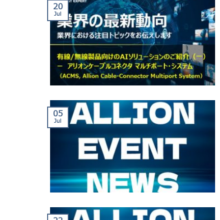
20
Jul
05
Jul