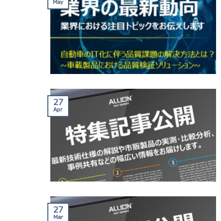
May
27
Apr
27
Mar