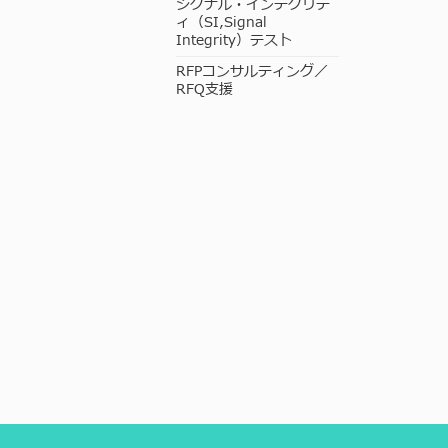
シグナル・インテグリテ
ィ（SI,Signal
Integrity）テスト
RFPコンサルティング／
RFQ支援