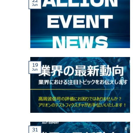
22
Jun
19
Jun
31