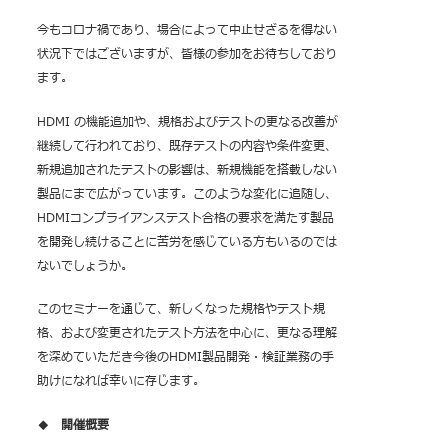
今もコロナ禍であり、場合によって中止せざるを得ない
状況下ではございますが、皆様の参加を
お待ちしており
ます。
HDMI の機能追加や、規格およびテストの更なる改善が
継続して行われており、既存テストの
内容や条件変更、
新規追加されたテストの影響は、新規機能を搭載しない
製品にまで広がっ
ています。このような変化に追随し、
HDMIコンプライアンステスト合格の要求を満たす製品
を
開発し続けることに苦労を感じている方もいるのでは
ないでしょうか。
このセミナーを通じて、新しくなった規格やテスト規
格、および変更されたテスト方法を中心に、
更なる理解
を深めていただき今後のHDMI製品開発・検証業務の手
助けになれば幸いに存じ
ます。
◆ 開催概要