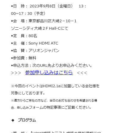
•日 時： 2023年9月8日（金曜日） 13：
00~17：30（予定）
•会 場：東京都品川区大崎2－10－1
ソニーシティ大崎２F Hall-Cにて
•定 員：80名
•主 催：Sony HDMI ATC
•協 賛：アリオンジャパン
•参加費：無料
•申込方法：次のURL先よりお申込みください。
参加申し込みはこちら
＞＞＞
＜＜＜
※今回のイベントはHDMI2.1aに加盟している会社様を
対象にしております。
※遠方からご来社の方など、当日のお打ち合わせを希望される場
フォームの特記事項にご記載ください。
合、申し込み
◆ プログラム