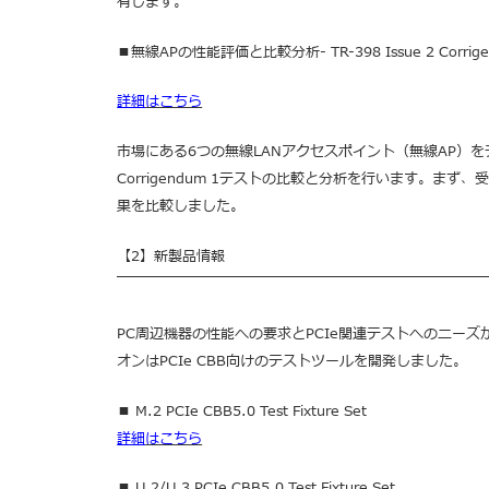
有します。
■無線APの性能評価と比較分析- TR-398 Issue 2 Corrige
詳細
はこちら
市場にある6つの無線LANアクセスポイント（無線AP）
Corrigendum 1テストの比較と分析を行います。
まず、受
果を比較しました。
【2】新製品情報
￣￣￣￣￣￣￣￣￣￣￣￣￣￣￣￣￣￣￣￣￣￣￣￣￣￣
PC周辺機器の性能への要求とPCIe関連テストへのニーズ
オンはPCIe CBB向けのテストツールを開発しました。
■ M.2 PCIe CBB5.0 Test Fixture Set
詳細
はこちら
■ U.2/U.3 PCIe CBB5.0 Test Fixture Set