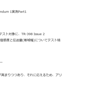
ndum 1実測Part1
をテスト対象に、
TR-398 Issue 2
信感度と伝送量(帯域幅)についてテスト結
￣
が高まりつつあり、
それに応えるため、アリ