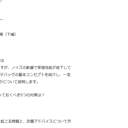
！
￣
体策（下編）
トは
ますが、
ノイズの影響で受信性能が低下して
スデバッグの基本コンセプトを紹介し、
一定
かについて説明します。
！知っておくべき5つの対策は？
よく起こる問題と、
改善アドバイスについて共