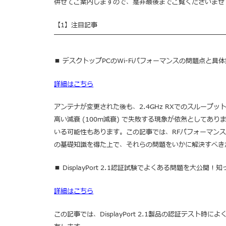
併せてご案内しますので、是非最後までご覧くださいませ
【1】注目記事
￣￣￣￣￣￣￣￣￣￣￣￣￣￣￣￣￣￣￣￣￣￣￣￣￣￣
■ デスクトップPCのWi-Fiパフォーマンスの問題点と具
詳細
はこちら
アンテナが変更された後も、2.4GHz RXでのスループッ
高い減衰 (100m減衰) で失敗する現象が依然としてあり
いる可能性もあります。
この記事では、RFパフォーマン
の基礎知識を得た上で、それらの問題をいかに解決すべき
■ DisplayPort 2.1認証試験でよくある問題を大公開
詳細
はこちら
この記事では、DisplayPort 2.1製品の認証テスト時に