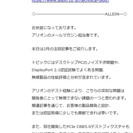
https://www.allion.co.jp/technical-blog/
◇――――――――――――――――――ALLION―◇
お世話になっております。
アリオンのメールマガジン担当者です。
本日は2月の注目記事をご紹介します。
トピックにはデスクトップPCのノイズ干渉問題や、
DisplayPort 2.1認証試験でよくある問題、
無線製品の性能評価と分析が含まれています。
アリオンのテスト経験により、こちらの深刻な問題は
開発者にとって無視できない課題の一つと思われます。
関連記事を通じて、お客様の製品開発と設計、
または認証取得に少しでも貢献できれば幸いです。
また、自社開発したPCIe CBB5.0テストフィクスチャも