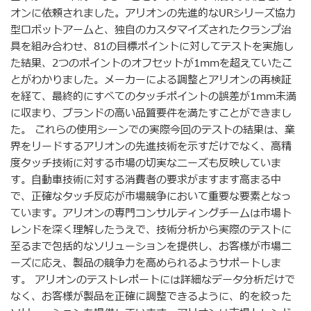
オンに依頼されました。アリオンの先進的なURシリーズ協力
型ロボットアームと、独自のカスタマイズされたクランプ治
具を組み合わせ、81の目標ポイントに対してテストを実施し
た結果、2つのポイントのオフセットが1mmを超えていたこ
とがわかりました。メーカーによる調整とアリオンの再検証
を経て、最終的にすべてのタッチポイントの誤差が1mm未満
に収まり、ブランドの高い品質要件を満たすことができまし
た。 これらの使用シーンでの実際今回のテストの結果は、業
界をリードするアリオンの先進技術を示すだけでなく、高精
度タッチ技術に対する市場の切実なニーズも反映していま
す。自動車技術に対する消費者の要求がますます高まる中
で、正確なタッチ反応が市場競争において重要な要素となっ
ています。アリオンの専門コンサルティングチームは市場ト
レンドを深く理解したうえで、技術分析から実際のテストに
至るまで包括的なソリューションを提供し、お客様が市場ニ
ーズに応え、製品の競争力を高められるようサポートしま
す。 アリオンのテストレポートには詳細なデータ分析だけで
なく、お客様が製品を正確に調整できるように、的を絞った