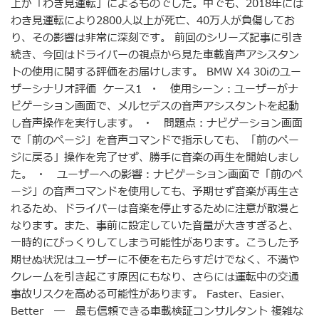
上が「わき見運転」によるものでした。中でも、2018年には
わき見運転により2800人以上が死亡、40万人が負傷してお
り、その影響は非常に深刻です。 前回のシリーズ記事に引き
続き、今回はドライバーの視点から見た車載音声アシスタン
トの使用に関する評価をお届けします。 BMW X4 30iのユー
ザーシナリオ評価 ケース1 ・ 使用シーン：ユーザーがナ
ビゲーション画面で、メルセデスの音声アシスタントを起動
し音声操作を実行します。 ・ 問題点：ナビゲーション画面
で「前のページ」を音声コマンドで指示しても、「前のペー
ジに戻る」操作を完了せず、勝手に音楽の再生を開始しまし
た。 ・ ユーザーへの影響：ナビゲーション画面で「前のペ
ージ」の音声コマンドを使用しても、予期せず音楽が再生さ
れるため、ドライバーは音楽を停止するために注意が散漫と
なります。また、事前に設定していた音量が大きすぎると、
一時的にびっくりしてしまう可能性があります。こうした予
期せぬ状況はユーザーに不便をもたらすだけでなく、不満や
クレームを引き起こす原因にもなり、さらには運転中の交通
事故リスクを高める可能性があります。 Faster、Easier、
Better ― 最も信頼できる車載検証コンサルタント 複雑な