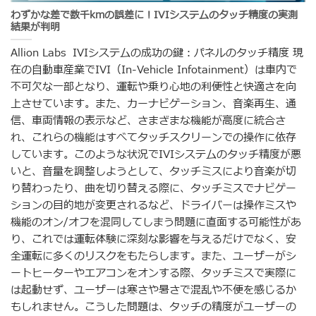
わずかな差で数千kmの誤差に！IVIシステムのタッチ精度の実測
結果が判明
Allion Labs IVIシステムの成功の鍵：パネルのタッチ精度 現
在の自動車産業でIVI（In-Vehicle Infotainment）は車内で
不可欠な一部となり、運転や乗り心地の利便性と快適さを向
上させています。また、カーナビゲーション、音楽再生、通
信、車両情報の表示など、さまざまな機能が高度に統合さ
れ、これらの機能はすべてタッチスクリーンでの操作に依存
しています。このような状況でIVIシステムのタッチ精度が悪
いと、音量を調整しようとして、タッチミスにより音楽が切
り替わったり、曲を切り替える際に、タッチミスでナビゲー
ションの目的地が変更されるなど、ドライバーは操作ミスや
機能のオン/オフを混同してしまう問題に直面する可能性があ
り、これでは運転体験に深刻な影響を与えるだけでなく、安
全運転に多くのリスクをもたらします。また、ユーザーがシ
ートヒーターやエアコンをオンする際、タッチミスで実際に
は起動せず、ユーザーは寒さや暑さで混乱や不便を感じるか
もしれません。こうした問題は、タッチの精度がユーザーの