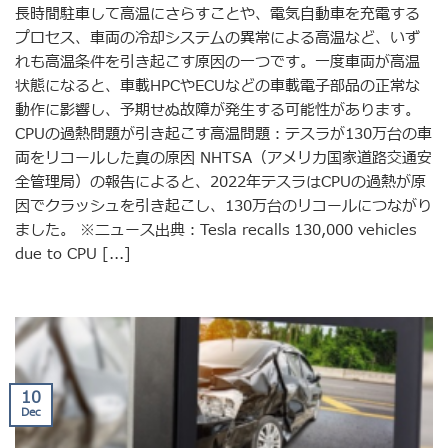
長時間駐車して高温にさらすことや、電気自動車を充電する
プロセス、車両の冷却システムの異常による高温など、いず
れも高温条件を引き起こす原因の一つです。一度車両が高温
状態になると、車載HPCやECUなどの車載電子部品の正常な
動作に影響し、予期せぬ故障が発生する可能性があります。
CPUの過熱問題が引き起こす高温問題：テスラが130万台の車
両をリコールした真の原因 NHTSA（アメリカ国家道路交通安
全管理局）の報告によると、2022年テスラはCPUの過熱が原
因でクラッシュを引き起こし、130万台のリコールにつながり
ました。 ※ニュース出典：Tesla recalls 130,000 vehicles
due to CPU [...]
10
Dec