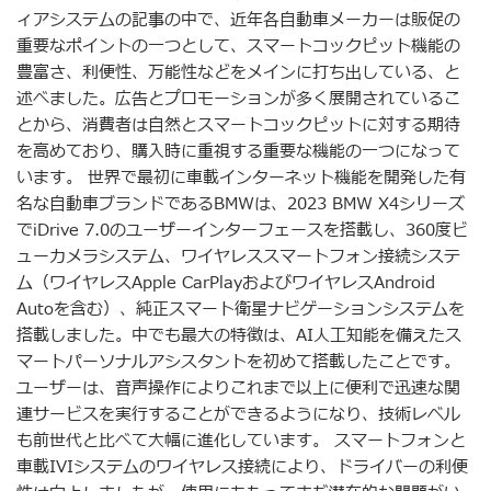
ィアシステムの記事の中で、近年各自動車メーカーは販促の
重要なポイントの一つとして、スマートコックピット機能の
豊富さ、利便性、万能性などをメインに打ち出している、と
述べました。広告とプロモーションが多く展開されているこ
とから、消費者は自然とスマートコックピットに対する期待
を高めており、購入時に重視する重要な機能の一つになって
います。 世界で最初に車載インターネット機能を開発した有
名な自動車ブランドであるBMWは、2023 BMW X4シリーズ
でiDrive 7.0のユーザーインターフェースを搭載し、360度ビ
ューカメラシステム、ワイヤレススマートフォン接続システ
ム（ワイヤレスApple CarPlayおよびワイヤレスAndroid
Autoを含む）、純正スマート衛星ナビゲーションシステムを
搭載しました。中でも最大の特徴は、AI人工知能を備えたス
マートパーソナルアシスタントを初めて搭載したことです。
ユーザーは、音声操作によりこれまで以上に便利で迅速な関
連サービスを実行することができるようになり、技術レベル
も前世代と比べて大幅に進化しています。 スマートフォンと
車載IVIシステムのワイヤレス接続により、ドライバーの利便