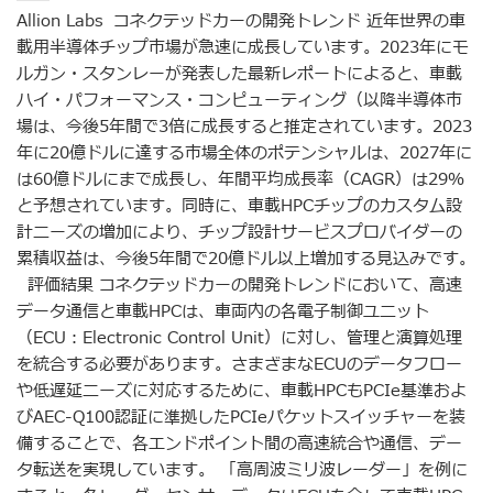
Allion Labs コネクテッドカーの開発トレンド 近年世界の車
載用半導体チップ市場が急速に成長しています。2023年にモ
ルガン・スタンレーが発表した最新レポートによると、車載
ハイ・パフォーマンス・コンピューティング（以降半導体市
場は、今後5年間で3倍に成長すると推定されています。2023
年に20億ドルに達する市場全体のポテンシャルは、2027年に
は60億ドルにまで成長し、年間平均成長率（CAGR）は29％
と予想されています。同時に、車載HPCチップのカスタム設
計ニーズの増加により、チップ設計サービスプロバイダーの
累積収益は、今後5年間で20億ドル以上増加する見込みです。
評価結果 コネクテッドカーの開発トレンドにおいて、高速
データ通信と車載HPCは、車両内の各電子制御ユニット
（ECU：Electronic Control Unit）に対し、管理と演算処理
を統合する必要があります。さまざまなECUのデータフロー
や低遅延ニーズに対応するために、車載HPCもPCIe基準およ
びAEC-Q100認証に準拠したPCIeパケットスイッチャーを装
備することで、各エンドポイント間の高速統合や通信、デー
タ転送を実現しています。 「高周波ミリ波レーダー」を例に