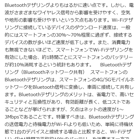
Bluetoothテザリングよりもはるかに速い点です。しかし、電
波がさまざまなワイヤレス信号から影響を受けやすく、空気
や地形の影響も受けやすいという欠点もあります。Wi-Fiテザ
リングに接続しているデバイスのダウンロード速度は、一般
的にはスマートフォンの30%〜70%程度に過ぎず、接続する
デバイスの数が多いほど速度が低下します。また、消費電力
も無視できないほどで、スマートフォンでWi-Fiテザリングを
有効にした場合、約1時間ごとにスマートフォンのバッテリー
が約10%消耗するという統計もあります。 Bluetoothテザ
リング（Bluetoothネットワーク共有） スマートフォンの
Bluetoothテザリングは、スマートフォンの4G/5Gモバイルネ
ットワークをBluetooth信号に変換し、車両に接続して共有し
ます。Bluetoothテザリングのメリットは、省電力で、高いセ
キュリティと互換性があり、有効距離が長く、低コストであ
ることなどが挙げられますが、欠点はネットの速度が1〜
3Mbpsであることです。特筆すべきは、Bluetoothテザリング
の送信電力と待機電力がWi-Fiよりも低いため、単純に待機状
態で1台のデバイスと接続する場合と比較すると、Wi-Fiテザ