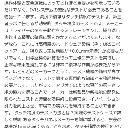
操作体験と安全運転にとってどれほど重要かを明示している
だけでなく、IVIシステムの厳密なテストが必要であることを
物語っています。 高度で複雑なタッチ精度のテストは、第三
者ラボに任せるが効果的 タッチ精度のテストでは、メーカー
はドライバーのタッチ動作をシミュレーションし、繰り返し
実行する精度の確保に頭をかかえることがよくあります。な
ぜなら、これには高精度のハードウェア設備（例：UR5ロボ
ットアーム、繰り返し定位精度が±0.01mm未満）が必要なだ
けでなく、目標座標の計算を行って正確にテストを実行し、
正確な結果を捕捉するには非常に複雑な作業が必要だからで
す。ほとんどのメーカーにとって、テスト機器の価格が高す
ぎるだけでなく、テストに関する専門的な知識と実務経験も
必要としす。したがって、アリオンのような専門の第三者ラ
ボの協力を得ることで、メーカーは新製品や新機能の開発に
限られたコストと時間を効果的に投資でき、イノベーション
能力を向上させ、市場での競争力を維持することができま
す。 タッチ精度のテスト方法とは？実際のテストケースで詳
しく説明 あるタッチパネルメーカーを例に挙げると、誤差の
基準が1mm未満であることを求め、タッチ精度の検証をアリ