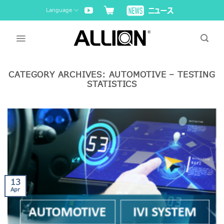
Skip
Language
to
content
CATEGORY ARCHIVES:
AUTOMOTIVE – TESTING
STATISTICS
13
Apr