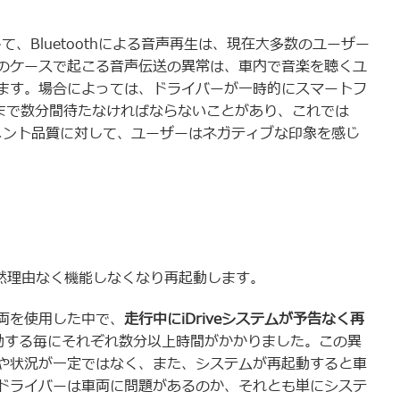
て、Bluetoothによる音声再生は、現在大多数のユーザー
のケースで起こる音声伝送の異常は、車内で音楽を聴くユ
ます。場合によっては、ドライバーが一時的にスマートフ
れるまで数分間待たなければならないことがあり、これでは
メント品質に対して、ユーザーはネガティブな印象を感じ
が突然理由なく機能しなくなり再起動します。
両を使用した中で、
走行中にiDriveシステムが予告なく再
動する毎にそれぞれ数分以上時間がかかりました。この異
や状況が一定ではなく、また、システムが再起動すると車
ドライバーは車両に問題があるのか、それとも単にシステ