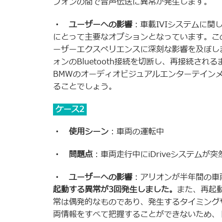
フォンの間で音声伝送に異常が発生します。
・ ユーザーへの影響
：車載IVIシステムに関し
にとって主要なオプションとなっています。こ
ーザーエクスペリエンスに深刻な影響を及ぼし
ォンのBluetooth接続を切断し、再接続さ
BMWのオーディオビジュアルエンターテイン
ることでしょう。
ケース2
・ 使用シーン
：車両の運転中
・ 問題点
：車両走行中にiDriveシステム
・ ユーザーへの影響
：アリオンが半年間の車
起動する異常が3回発生しました。
また、再起
常は偶発的なものであり、発生するタイミング
両情報をすべて把握することができないため、