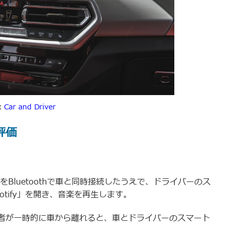
：
Car and Driver
評価
eをBluetoothで車と同時接続したうえで、ドライバーのス
tify」を開き、音楽を再生します。
者が一時的に車から離れると、車とドライバーのスマート