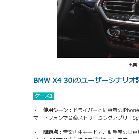
出典
BMW X4 30iのユーザーシナリオ
ケース1
・ 使用シーン
：ドライバーと同乗者のiPhon
マートフォンで音楽ストリーミングアプリ「Spo
・ 問題点
：音楽再生モードで、助手席の同乗