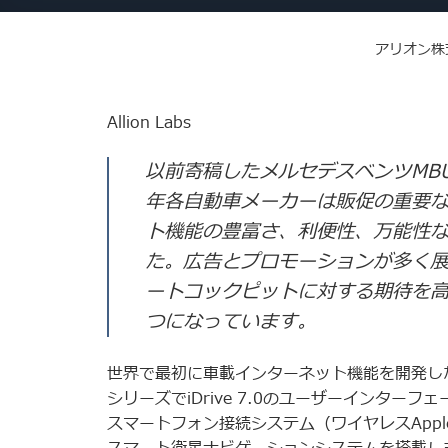
アリオン株
Allion Labs
以前寄稿したメルセデスベンツMB
年各自動車メーカーは販促の重要
ト機能の豊富さ、利便性、万能性
た。広告とプロモーションが多く
ートコックピットに対する期待を
つになっています。
世界で最初に車載インターネット機能を開発した有
シリーズでiDrive 7.0のユーザーインター
スマートフォン接続システム（ワイヤレスApple C