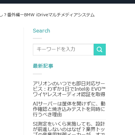
？番外編ーBMW iDriveマルチメディアシステム
Search
最新記事
アリオンのいつでも即日対応サー
ビス：わずか1日でIntel® EVO™
ワイヤレスオーディオ認証を取得
AIサーバーは筐体を開けずに、動
作確認と焼き込みテストを同時に
行うべき理由
SI測定をいくら実施しても、設計
が前進しないのはなぜ？業界トッ
プの産業用制御メーカーが、すで