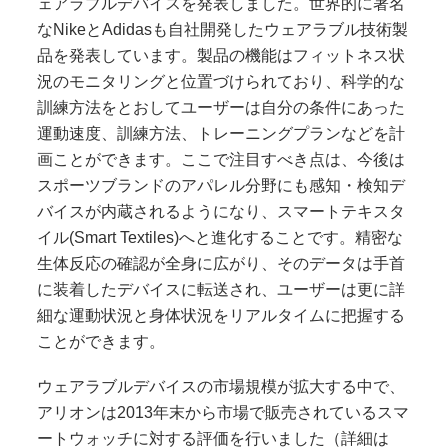
ェアラブルデバイスを発表しました。世界的に著名
な
Nike
と
Adidas
も自社開発したウェアラブル技術製
品を発表しています。製品の機能はフィットネス状
況のモニタリングと位置づけられており、科学的な
訓練方法をとおしてユーザーは自分の条件にあった
運動速度、訓練方法、トレーニングプランなどを計
画ことができます。ここで注目すべき点は、今後は
スポーツブランドのアパレル分野にも感知・検知デ
バイスが内蔵されるようになり、スマートテキスタ
イル
(Smart Textiles)へと進化することです。精密な
生体反応の確認が全身に広がり、そのデータは手首
に装着したデバイスに転送され、ユーザーは更に詳
細な運動状況と身体状況をリアルタイムに把握する
ことができます。
ウェアラブルデバイスの市場規模が拡大する中で、
アリオンは2013
年末から市場で販売されているスマ
ートウォッチに対する評価を行いました（詳細は