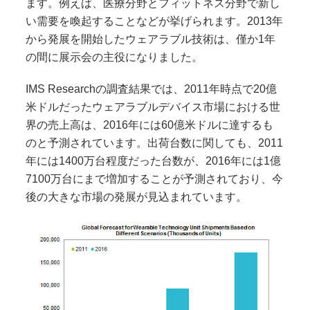
ます。例えば、医療分野とフィットネス分野で新し
い需要を喚起することなどが挙げられます。
2013
年
から発展を開始したウェアラブル技術は、僅か
1年
の間に展示会の主役になりました。
IMS Researchの調査結果では、
2011
年時点で
20
億
米ドルだったウェアラブルデバイス市場における世
界の売上高は、
2016
年には
60
億米ドルに達するも
のと予測されています。出荷台数に関しても、
2011
年には
1400
万台程度だった台数が、
2016
年には
1
億
7100万台にまで増加することが予測されており、今
後の大きな市場の発展が見込まれています。