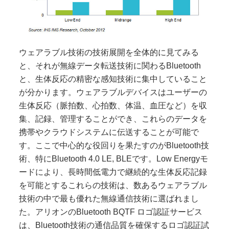
ウェアラブル技術の技術展開を全体的に見てみる
と、それが無線データ転送技術に関わるBluetooth
と、生体反応の精密な感知技術に集中していること
が分かります。ウェアラブルデバイスはユーザーの
生体反応（脈拍数、心拍数、体温、血圧など）を収
集、記録、管理することができ、これらのデータを
携帯やクラウドシステムに伝送することが可能で
す。ここで中心的な役回りを果たすのが
Bluetooth
技
術、特に
Bluetooth 4.0 LE, BLE
です。
Low Energy
モ
ードにより、長時間低電力で継続的な生体反応記録
を可能とするこれらの技術は、数あるウェアラブル
技術の中で最も優れた無線通信技術に選ばれまし
た。アリオンの
Bluetooth BQTF
ロゴ認証サービス
は、
Bluetooth技術の通信品質を確保するロゴ認証試