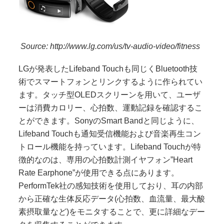
Source: http://www.lg.com/us/tv-audio-video/fitness
LGが発表した
Lifeband Touch
も同じく
Bluetooth
技
術でスマートフォンとリンクするように作られてい
ます。タッチ型
OLED
スクリーンを用いて、ユーザ
ーは消費カロリー、心拍数、運動記録を確認するこ
とができます。
Sony
の
Smart Band
と同じように、
Lifeband Touch
も通知受信機能および音楽再生コン
トロール機能を持っています。
Lifeband Touch
が特
徴的なのは、専用の心拍数計測イヤフォン
”Heart
Rate Earphone”
が使用できる点にあります。
PerformTek
社の感知技術を使用しており、耳の内部
から正確な生体反応データ
(
心拍数、血流量、最大酸
素摂取量など
)をモニタすることで、更に詳細なデー