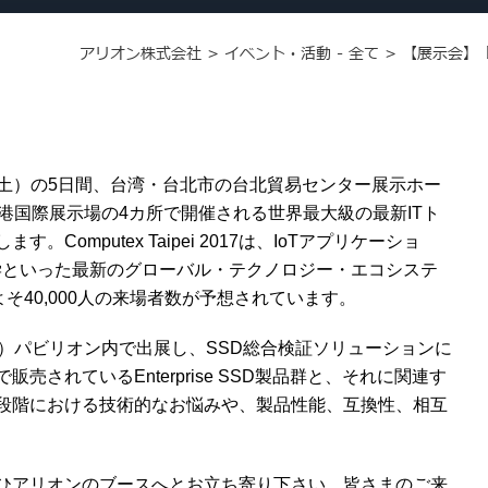
アリオン株式会社
>
イベント・活動 - 全て
>
【展示会】『C
土）の
5
日間、台湾・台北市の台北貿易センター展示ホー
港国際展示場の
4
カ所で開催される世界最大級の最新
IT
ト
します。
Computex Taipei 2017
は、
IoT
アプリケーショ
学といった最新のグローバル・テクノロジー・エコシステ
よそ
40,000人の来場者数が予想されています。
）パビリオン内で出展し、
SSD
総合検証ソリューションに
で販売されている
Enterprise SSD
製品群と、それに関連す
段階における技術的なお悩みや、製品性能、互換性、相互
ひアリオンのブースへとお立ち寄り下さい。皆さまのご来