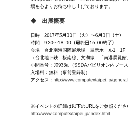
場を心よりお待ち申し上げております。
◆ 出展概要
年5月30日（火）～6月3日（土）
日時：2017
～18:00（最終日16:00終了）
時間：9:30
会場：台北南港国際展示場 展示ホール1
1F
（台北地下鉄 板南線、文湖線 「南港展覧館
小間番号：
J0933a
（
SSDAパビリオン内ブー
入場料：無料（事前登録制）
アクセス：
http://www.computextaipei.jp/general
※イベントの詳細は以下の
URLをご参照くださ
http://www.computextaipei.jp/index.html