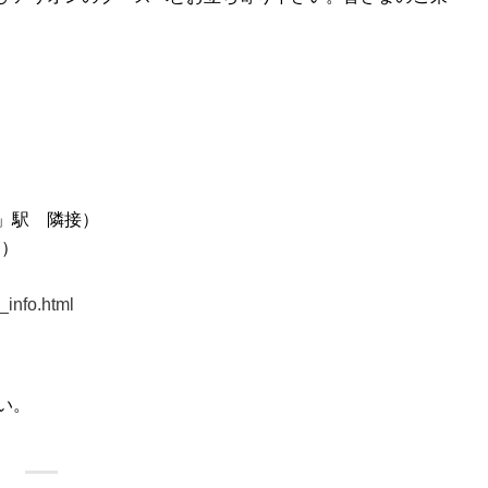
」駅 隣接）
ス）
_info.html
い。