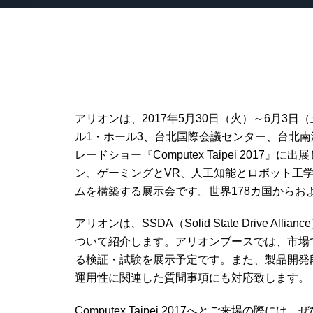
アリオンは、2017
年
5
月
30
日（火）～
6
月
3
日（
ル
1
・ホール
3
、台北国際会議センター、台北南
レードショー『
Computex Taipei 2017
』に出展
ン、ゲーミングと
VR
、人工知能とロボット工
ムを構築する展示会です。世界
178
カ国からお
アリオンは、
SSDA
（
Solid State Drive Alliance
ついて紹介します。アリオンブースでは、市場
る検証・試験を展示予定です。また、製品開発
運用性に関連した質問事項にも対応致します。
Computex Taipei 2017
へとご来場の際には、ぜ