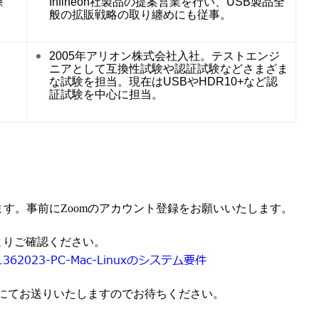
課
Infineon社製品の提案営業を行い、USB製品全
般の拡販戦略の取り纏めにも従事。
2005年アリオン株式会社入社。テストエンジ
ニアとして互換性試験や認証試験などさまざま
な試験を担当。現在はUSBやHDR10+など認
証試験を中心に担当。
ます。事前にZoomのアカウント登録をお願いいたします。
よりご確認ください。
es/201362023-PC-Mac-Linuxのシステム要件
にてお送りいたしますのでお待ちください。