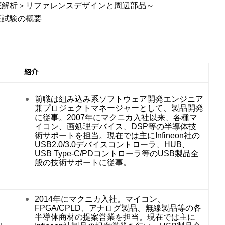
入～＜徹底解析＞リファレンスデザインと周辺部品～
認証試験の概要
紹介
前職は組み込み系ソフトウェア開発エンジニア
兼プロジェクトマネージャーとして、製品開発
に従事。2007年にマクニカ入社以来、各種マ
イコン、画処理デバイス、DSP等の半導体技
術サポートを担当。現在では主にInfineon社の
USB2.0/3.0デバイスコントローラ、HUB、
USB Type-C/PDコントローラ等のUSB製品全
般の技術サポートに従事。
2014年にマクニカ入社。マイコン、
FPGA/CPLD、アナログ製品、無線製品等の各
半導体商材の提案営業を担当。現在では主に