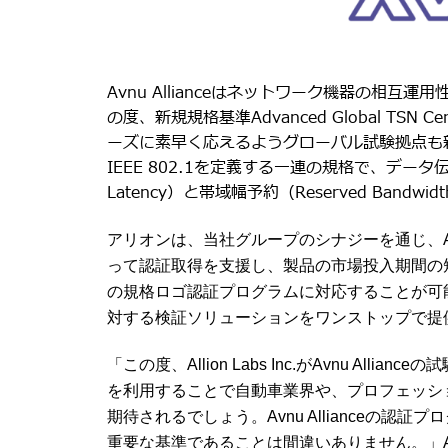
Avnu Allianceはネットワーク機器の相
の度、新規規格基準Advanced Global TSN C
ーズに素早く応えるようグローバル試験拠点も新設しました
IEEE 802.1を定義する一連の規格で、デー
Latency）と帯域幅予約（Reserved Ban
アリオンは、当社グループのシナジーを通じ、Avn
って認証取得を支援し、製品の市場投入期間の
の規格ロゴ認証プログラムに対応することが可
対する検証ソリューションをワンストップで提
「この度、Allion Labs Inc.がAvnu Al
を利用することで自動車業界や、プロフェッシ
期待されるでしょう。Avnu Allianceの認証
重要な基準であることは間違いありません。」Allion