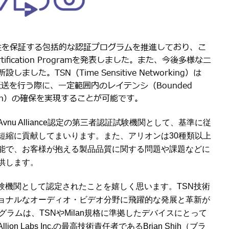
互運用性を保証する包括的な認証プログラムを推進しており、こ
ertification Programを発表しました。また、今後多様なニ
。TSN（Time Sensitive Networking）は
タ伝送を行う際に、一定範囲内のレイテンシ（Bounded
dwidth）の確保を実現することが可能です。
u Alliance認定の第三者認証試験機関として、基準に従
短縮に貢献してまいります。また、アリオンは30種類以上
能で、お客様が抱える製品品質に関する問題や課題などに
供します。
lianceの試験機関として認定されたことを嬉しく思います。TSN技術
ョナルなオーディオ・ビデオ分野に飛躍的な発展と革新が
プログラムは、TSNやMilan規格に準拠したデバイスにとって
 Labs Inc.の最高技術責任者であるBrian Shih（ブラ