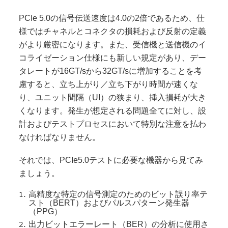
PCIe 5.0の信号伝送速度は4.0の2倍であるため、仕
様ではチャネルとコネクタの損耗および反射の定義
がより厳密になります。また、受信機と送信機のイ
コライゼーション仕様にも新しい規定があり、デー
タレートが16GT/sから32GT/sに増加することを考
慮すると、立ち上がり／立ち下がり時間が速くな
り、ユニット間隔（UI）の狭まり、挿入損耗が大き
くなります。発生が想定される問題全てに対し、設
計およびテストプロセスにおいて特別な注意を払わ
なければなりません。
それでは、PCIe5.0テストに必要な機器から見てみ
ましょう。
高精度な特定の信号測定のためのビット誤り率テ
スト（BERT）およびパルスパターン発生器
（PPG）
出力ビットエラーレート（BER）の分析に使用さ