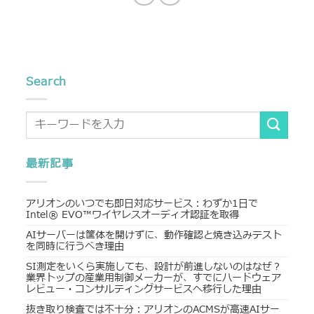
Search
最新記事
アリオンのいつでも即日対応サービス：わずか1日で
Intel® EVO™ワイヤレスオーディオ認証を取得
AIサーバーは筐体を開けずに、動作確認と焼き込みテスト
を同時に行うべき理由
SI測定をいくら実施しても、設計が前進しないのはなぜ？
業界トップの産業用制御メーカーが、すでにハードウェア
レビュー・コンサルティングサービスへ移行した理由
抜き取り検査では不十分：アリオンのACMSが高速AIサー