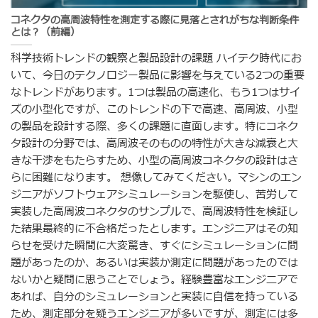
コネクタの高周波特性を測定する際に見落とされがちな判断条件
とは？（前編）
科学技術トレンドの観察と製品設計の課題 ハイテク時代にお
いて、今日のテクノロジー製品に影響を与えている2つの重要
なトレンドがあります。1つは製品の高速化、もう1つはサイ
ズの小型化ですが、このトレンドの下で高速、高周波、小型
の製品を設計する際、多くの課題に直面します。特にコネク
タ設計の分野では、高周波そのものの特性が大きな減衰と大
きな干渉をもたらすため、小型の高周波コネクタの設計はさ
らに困難になります。 想像してみてください。マシンのエン
ジニアがソフトウェアシミュレーションを駆使し、苦労して
実装した高周波コネクタのサンプルで、高周波特性を検証し
た結果最終的に不合格だったとします。エンジニアはその知
らせを受けた瞬間に大変驚き、すぐにシミュレーションに問
題があったのか、あるいは実装か測定に問題があったのでは
ないかと疑問に思うことでしょう。経験豊富なエンジニアで
あれば、自分のシミュレーションと実装に自信を持っている
ため、測定部分を疑うエンジニアが多いですが、測定には多