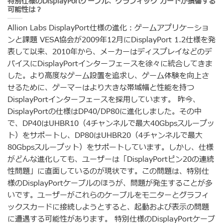
特別仕様のDisplayPortケーブル、グラフィック カードが損傷する
可能性は？
Allion Labs DisplayPort仕様の進化：ゲームアプリケーショ
ンと課題 VESA協会が2009年12月にDisplayPort 1.2仕様を発
表して以来、2010年から、メーカーはディスプレイなどのデ
バイスにDisplayPortインターフェースを徐々に統合してきま
した。より高度なゲーム設置を追求し、ゲーム体験を向上さ
せるために、ゲーマーはより大きな帯域幅と性能を持つ
DisplayPortインターフェースを採用しています。 昨今、
DisplayPortの仕様はDP40/DP80に進化しました。その中
で、DP40はUHBR10（4チャンネルで最大40Gbpsスループッ
ト）をサポートし、DP80はUHBR20（4チャンネルで最大
80Gbpsスループット）をサポートしています。しかし、仕様
がどんな進化しても、ユーザーは「DisplayPortピン20の連続
性問題」に直面しているのが現状です。この問題は、特別仕
様のDisplayPortケーブルのほうが、問題が発生することが多
いです。ユーザーがこれらのケーブルをモニターとグラフィ
ックスカードに接続しようとすると、起動および表示の問題
に遭遇する可能性があります。 特別仕様のDisplayPortケーブ