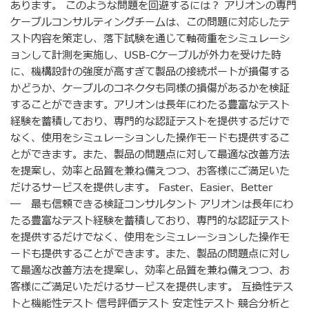
あります。 このような問題を回避するには？ アリオンの専門
ケーブルコンサルティングチームは、この問題に対応したテ
スト内容を策定し、落下試験を通じて軸荷重をシミュレーシ
ョンして計測を実施し、USB-Cケーブルが外力を受けた時
に、機構設計の強度が高すぎて製品の接続ポートが損傷する
かどうか、ケーブルのコネクタも同様の損傷があるかを検証
することができます。アリオンは長年にわたる豊富なテスト
経験を蓄積しており、専門的な認証テストを提供するだけで
なく、使用をシミュレーションした操作モードも提供するこ
とができます。また、製品の問題点に対して最適な改善方法
を提案し、効率と品質を兼ね備えつつ、お客様にご満足いた
だけるサービスを提供します。 Faster、Easier、Better
― 最も信頼できる検証コンサルタント アリオンは長年にわ
たる豊富なテスト経験を蓄積しており、専門的な認証テスト
を提供するだけでなく、使用をシミュレーションした操作モ
ードも提供することができます。また、製品の問題点に対し
て最適な改善方法を提案し、効率と品質を兼ね備えつつ、お
客様にご満足いただけるサービスを提供します。 互換性テス
トと機能性テスト 信号評価テスト 安定性テスト 競合分析と