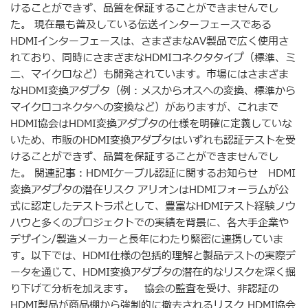
けることができず、品質を保証することができませんでし
た。 現在最も普及している伝送インターフェースである
HDMIインターフェースは、さまざまなAV製品で広く使用さ
れており、同時にさまざまなHDMIコネクタタイプ（標準、ミ
ニ、マイクロなど）も開発されています。市場にはさまざま
なHDMI変換アダプタ（例：メスからオスへの変換、標準から
マイクロコネクタへの変換など）がありますが、これまで
HDMI協会はHDMI変換アダプタの仕様を明確に定義していな
いため、市販のHDMI変換アダプタはいずれも認証テストを受
けることができず、品質を保証することができませんでし
た。 関連記事：HDMIケーブル認証に関するお知らせ HDMI
変換アダプタの潜在リスク アリオンはHDMIフォーラムが公
式に認定したテストラボとして、豊富なHDMIテスト経験ノウ
ハウと多くのプロジェクトでの実績を背景に、各大手企業や
デザイン/製造メーカーと長年にわたり緊密に連携していま
す。以下では、HDMI仕様の包括的理解と製品テストの実際デ
ータを通じて、HDMI変換アダプタの潜在的なリスクを深く掘
り下げて分析を加えます。 協会の監査を受け、非認証の
HDMI製品が商品棚から強制的に撤去されるリスク HDMI協会