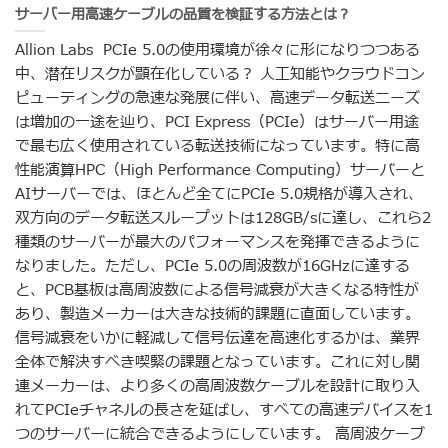
サーバー用高速ケーブルの品質を検証する方法とは？
Allion Labs PCIe 5.0の使用環境が徐々に形になりつつある
中、潜在リスクが顕在化している？ 人工知能やクラウドコン
ピューティングの急速な発展に伴い、高速データ転送ニーズ
は増加の一途を辿り、PCI Express（PCIe）はサーバー用途
で最も広く使用されている転送技術になっています。特に高
性能演算HPC（High Performance Computing）サーバーと
AIサーバーでは、ほとんど全てにPCIe 5.0規格が導入され、
双方向のデータ転送スループットは128GB/sに達し、これら2
種類のサーバーが最大のパフォーマンスを発揮できるように
なりました。ただし、PCIe 5.0の周波数が16GHzに達する
と、PCB基板は高周波数による信号減衰が大きくなる特性が
あり、製造メーカーは大きな技術的課題に直面しています。
信号減衰をいかに軽減して信号伝達を高速化するかは、業界
全体で解決すべき喫緊の課題となっています。これに対し関
連メーカーは、より多くの高周波数ケーブルを設計に取り入
れてPCIeチャネルの長さを延ばし、すべての高速デバイスを1
つのサーバーに統合できるようにしています。 高周波ケーブ