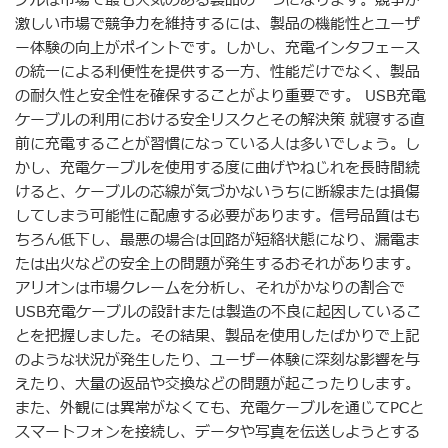
ブルは市場で最も人気のある製品の一つになります。競争が
激しい市場で競争力を維持するには、製品の機能性とユーザ
ー体験の向上がポイントです。しかし、充電インタフェース
の統一による利便性を提供する一方、性能だけでなく、製品
の耐久性と安全性を確保することがより重要です。 USB充電
ケーブルの利用における安全リスクとその解決策 就寝する直
前に充電することが習慣になっている人は多いでしょう。し
かし、充電ケーブルを使用する度に曲げやねじれを長時間続
けると、ケーブルの芯線が気づかないうちに断線または損傷
してしまう可能性に配慮する必要があります。信号品質はも
ちろん低下し、最悪の場合は回路が短絡状態になり、漏電ま
たは出火などの安全上の問題が発生するおそれがあります。
アリオンは市場クレームを分析し、それがかなりの割合で
USB充電ケーブルの設計または製造の不良に起因しているこ
とを把握しました。その結果、製品を使用したばかりで上記
のような状況が発生したり、ユーザー体験に深刻な影響を与
えたり、大量の返品や交換などの問題が起こったりします。
また、外観には異常がなくても、充電ケーブルを通じてPCと
スマートフォンを接続し、データや写真を伝送しようとする