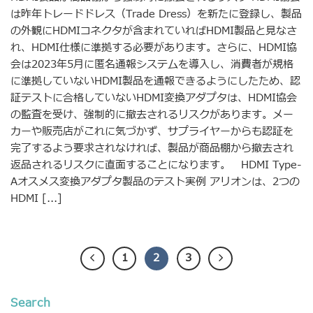
は昨年トレードドレス（Trade Dress）を新たに登録し、製品
の外観にHDMIコネクタが含まれていればHDMI製品と見なさ
れ、HDMI仕様に準拠する必要があります。さらに、HDMI協
会は2023年5月に匿名通報システムを導入し、消費者が規格
に準拠していないHDMI製品を通報できるようにしたため、認
証テストに合格していないHDMI変換アダプタは、HDMI協会
の監査を受け、強制的に撤去されるリスクがあります。メー
カーや販売店がこれに気づかず、サプライヤーからも認証を
完了するよう要求されなければ、製品が商品棚から撤去され
返品されるリスクに直面することになります。 HDMI Type-
Aオスメス変換アダプタ製品のテスト実例 アリオンは、2つの
HDMI [...]
1
2
3
Search