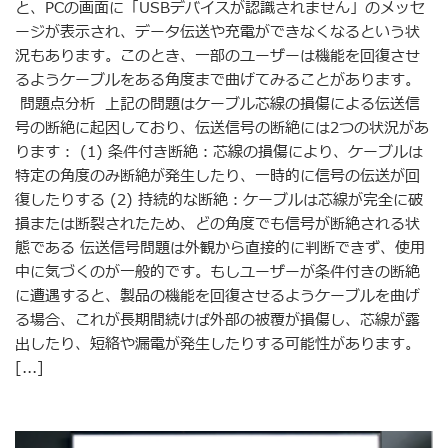
と、PCの画面に「USBデバイスが認識されません」のメッセ
ージが表示され、データ伝送や充電ができなくなるという状
況もあります。このとき、一部のユーザーは機能を回復させ
るようケーブルをある角度まで曲げてみることがあります。
問題点分析 上記の問題はケーブル芯線の損傷による伝送信
号の断絶に起因しており、伝送信号の断絶には2つの状況があ
ります： (1) 条件付き断絶：芯線の損傷により、ケーブルは
特定の角度のみ断絶が発生したり、一時的に信号の伝送が回
復したりする (2) 持続的な断絶：ケーブルは芯線が完全に破
損または断裂されたため、どの角度でも信号が断絶される状
態である 伝送信号問題は外観から直接的に判断できず、使用
中に気づくのが一般的です。もしユーザーが条件付きの断絶
に遭遇すると、製品の機能を回復させるようケーブルを曲げ
る場合、これが長期間続けば外部の被覆が損傷し、芯線が露
出したり、短絡や漏電が発生したりする可能性があります。
[...]