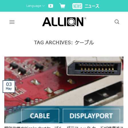
Skip
Language
to
content
TAG ARCHIVES:
ケーブル
03
May