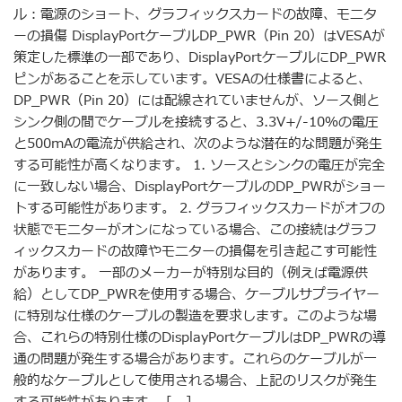
ル：電源のショート、グラフィックスカードの故障、モニタ
ーの損傷 DisplayPortケーブルDP_PWR（Pin 20）はVESAが
策定した標準の一部であり、DisplayPortケーブルにDP_PWR
ピンがあることを示しています。VESAの仕様書によると、
DP_PWR（Pin 20）には配線されていませんが、ソース側と
シンク側の間でケーブルを接続すると、3.3V+/-10％の電圧
と500mAの電流が供給され、次のような潜在的な問題が発生
する可能性が高くなります。 1. ソースとシンクの電圧が完全
に一致しない場合、DisplayPortケーブルのDP_PWRがショー
トする可能性があります。 2. グラフィックスカードがオフの
状態でモニターがオンになっている場合、この接続はグラフ
ィックスカードの故障やモニターの損傷を引き起こす可能性
があります。 一部のメーカーが特別な目的（例えば電源供
給）としてDP_PWRを使用する場合、ケーブルサプライヤー
に特別な仕様のケーブルの製造を要求します。このような場
合、これらの特別仕様のDisplayPortケーブルはDP_PWRの導
通の問題が発生する場合があります。これらのケーブルが一
般的なケーブルとして使用される場合、上記のリスクが発生