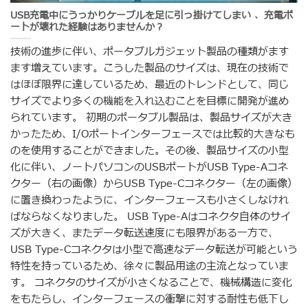
USB充電中にうっかりケーブルを足に引っ掛けてしまい 、充電ポ
ートが壊れた経験はありませんか？
技術の進歩に伴い、ポータブルガジェット製品の種類がます
ます増えています。こうした製品のサイズは、現在の技術で
はほぼ限界に達しているため、最近のトレンドとして、同じ
サイズでより多くの機能を入れ込むことを目標に開発が進め
られています。 初期のポータブル製品は、製品サイズが大き
かったため、I/Oポートインターフェースでは比較的大きなも
のを使用することができました。その後、製品サイズの小型
化に伴い、ノートパソコンのUSBポートがUSB Type-Aコネ
クター（右の画像）からUSB Type-Cコネクター（左の画像）
に置き換わったように、インターフェースも小さくしなけれ
ばならなくなりました。 USB Type-Aはコネクタ自体のサイ
ズが大きく、またデータ転送速度にも限界がある一方で、
USB Type-Cコネクタは小型で高速なデータ転送が可能という
特性を持っているため、徐々に製品用途の主流となっていま
す。 コネクタのサイズが小さくなることで、機械構造に変化
をもたらし、インターフェースの衝撃に対する耐性も低下し