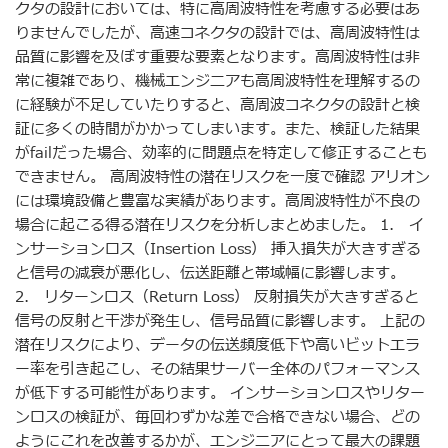
クタの設計においては、特に高周波特性を考慮する必要はあ
りませんでしたが、高速コネクタの設計では、高周波特性は
品質に影響を及ぼす重要な要素となります。高周波特性は非
常に複雑であり、機械エンジニアも高周波特性を理解するの
に経験が不足していたりすると、高周波コネクタの設計と検
証に多くの時間がかかってしまいます。また、検証した結果
がfailだった場合、効率的に問題点を特定して修正することも
できません。 高周波特性の潜在リスクを一度で確認 アリオン
には環境設備と豊富な実績があります。高周波特性が不良の
場合に起こる得る潜在リスクを分析しまとめました。 1. イ
ンサーションロス（Insertion Loss） 挿入損失が大きすぎる
と信号の減衰が悪化し、伝送距離と帯域幅に影響します。
2. リターンロス（Return Loss） 反射損失が大きすぎると
信号の反射と干渉が発生し、信号品質に影響します。 上記の
潜在リスクにより、データの伝送頻度低下や高いビットエラ
ー率を引き起こし、その結果サーバー全体のパフォーマンス
が低下する可能性があります。 インサーションロスやリター
ンロスの検証が、毎回わずかな差で合格できない場合、どの
ようにこれを改善するかが、エンジニアにとって最大の課題