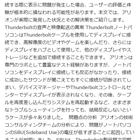
続する際に表示に問題が発生した場合、ユーザーの評価と体
験が根本的に損なわれる可能性があります。本文では、アリ
オンが実際に発見した状況とその解決策をご紹介します。
Thunderboltの音声と映像転送の異常 Thunderboltノートパ
ソコンはThunderboltケーブルを使用してディスプレイに接
続でき、高解像度のビデオやゲームを楽しんだり、さらには
ディスプレイをハブとして使用して、他のディスプレイやス
トレージなどを追加で接続することもできます。 アリオンは
専門のラボとして豊富なテスト経験がありますが、ノートパ
ソコンをディスプレイに接続しても反応がなかったり、接続
に成功したサウンドが聞こえてもすぐに接続が切断されてし
まい、デバイスマネージャーやThunderboltコントロールセ
ンターでディスプレイが表示されなくなり、その後、ケーブ
ルを再度差し込んだりシステムを再起動するなど、さまざま
なトラブルシューティングを行っても、結局反応しないとい
うケースが多々ありました。 問題点の分析 アリオンの技術
コンサルティングチームの分析により、問題がノートパソコ
ンのSBU(Sideband Use)の電圧が低すぎることに起因してい