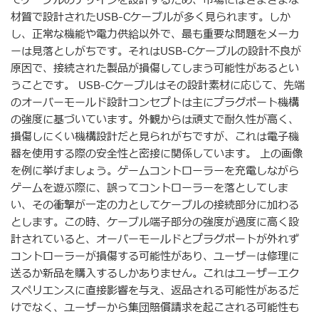
てケーブルのデザインを設計するため、市場にはさまざまな
材質で設計されたUSB-Cケーブルが多く見られます。しか
し、正常な機能や電力供給以外で、最も重要な問題をメーカ
ーは見落としがちです。それはUSB-Cケーブルの設計不良が
原因で、接続された製品が損傷してしまう可能性があるとい
うことです。 USB-Cケーブルはその設計素材に応じて、先端
のオーバーモールド設計コンセプトは主にプラグポート機構
の強度に基づいています。外観からは頑丈で耐久性が高く、
損傷しにくい機構設計だと見られがちですが、これは電子機
器を使用する際の安全性と密接に関係しています。 上の画像
を例に挙げましょう。ゲームコントローラーを充電しながら
ゲームを遊ぶ際に、誤ってコントローラーを落としてしま
い、その衝撃が一定の力としてケーブルの接続部分に加わる
とします。この時、ケーブル端子部分の強度が過度に高く設
計されていると、オーバーモールドとプラグポートが外れず
コントローラーが損傷する可能性があり、ユーザーは修理に
送るか新品を購入するしかありません。これはユーザーエク
スペリエンスに直接影響を与え、返品される可能性があるだ
けでなく、ユーザーから集団賠償請求を起こされる可能性も