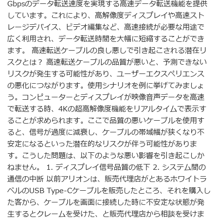
Gbpsのデータ転送速度を実現する高速データ転送機能を提供
しています。これにより、高解像度ディスプレイや高速スト
レージデバイス、ビデオ編集など、高速接続が必要な用途で
広く利用され、データ転送時間を大幅に短縮することができ
ます。 高速転送ケーブルの良し悪しで引き起こされる潜在リ
スクとは？ 高速転送ケーブルの品質が悪いと、予測できない
リスクが発生する可能性があり、ユーザーエクスペリエンス
の悪化につながります。使用シナリオを例に挙げてみましょ
う。コンピューターとディスプレイが映像音声データを高速
で転送する時、4Kの超高解像度機能をリアルタイムで表示す
ることが求められます。ここで品質の悪いケーブルを使用す
ると、信号が過度に減衰し、ケーブルの帯域幅が狭くなり不
安定になるといった潜在的なリスクが伴う可能性がありま
す。こうした問題は、以下のような悪い影響を引き起こしか
ねません。 1. ディスプレイ信号品質の低下 2. システム間の
通信の中断 以前アリオンは、販売代理店がとあるホワイトラ
ベルのUSB Type-Cケーブルを販売したところ、それを購入し
た客から、ケーブルを画面に接続した時に不安定な状態が発
生するとクレームを受けた、と販売代理店から相談を受けま