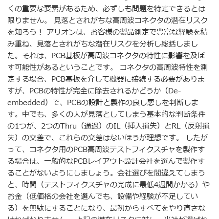
くの重要な要素があるため、必ずしも問題を特定できるとは
限りません。 見落とされがちな高周波コネクタの潜在リスク
を知ろう！ アリオンは、お客様の製品測定で豊富な経験を積
み重ね、見落とされがちな潜在リスクを分析し総括しまし
た。それは、PCB基板が高周波コネクタの特性に影響を及ぼ
す可能性があるということです。 コネクタの高周波特性を測
定する場合、PCB基板を介して機器に接続する必要がありま
すが、PCBの特性が完全に除去されるかどうか（De-
embedded）で、PCBの設計と製作の良し悪しを判断しま
す。中でも、多くの人が見落としてしまう基本的な判断条件
の1つが、2つのThru（通過）のIL（挿入損失）とRL（反射損
失）の交差で、これらの交差はないほうが理想です。 したが
って、コネクタ用のPCB高周波テストフィクスチャを製作す
る場合は、一般的なPCBレイアウト設計会社を選んで製作す
ることがないようにしましょう。会社選びを間違えてしまう
と、時間（テストフィクスチャの完成に最低4週間かかる）や
お金（低価格の会社を選んでも、設備や経験が不足してい
る）を無駄にすることになり、最初からすべてをやり直さな