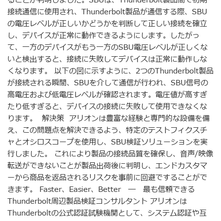
ることが判明しました。SBUは、Thunderbolt製品間で初期
接続通信に使用され、Thunderbolt製品が通信する際、SBU
の電圧レベルが正しいかどうかを判断して正しい接続を確立
し、デバイスが正常に動作できるようにします。したがっ
て、一方のデバイスがもう一方のSBU電圧レベルが正しくな
いと検出すると、接続に失敗してデバイスは正常に動作しな
くなります。 以下の図に示すように、2つのThunderbolt製品
が接続される瞬間、SBUを介して通信が行われ、SBU信号の
高電圧および低電圧レベルが確認されます。電圧値が高すぎ
たり低すぎると、デバイスの接続に失敗して使用できなくな
ります。 解決策 アリオンは豊富な経験と専門的な設備を備
え、この問題点を解決できるよう、特定のテストフィクスチ
ャとオシロスコープを使用し、SBU検証ソリューションを実
行しました。 これにより製品の接続品質を確保し、音声/映像
転送ができないことが製品出荷後に判明し、エンドカスタマ
ーから商品を返品されるリスクを事前に回避ですることがで
きます。 Faster、Easier、Better ― 最も信頼できる
Thunderbolt周辺製品検証コンサルタント アリオンは
Thunderboltの公式認証試験機関として、システム認証や互