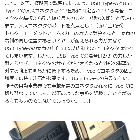
ます。 以下、概略図で説明しましょう。USB Type-AとUSB
Type-CのメスコネクタがPCB基板に固定されている場合、コ
ネクタを基板から引き抜く最大の力をF（緑の矢印）と仮定し
ます。メスコネクタのポートを支点として（赤い三角形）
トルク＝モーメントアーム×力 の方法で計算すると、支点の
右側の同じ位置にあるワイヤーが耐えられる力が異なり、
USB Type-Aの支点の右側にFの力が加わるとコネクタは外れ
てしまいます。しかし、USB Type-Cの場合は2/3Fの力しか
耐えられず、コネクタのサイズが小さくなると外部の衝撃に
対する強度も明らかに低下するため、Type-Cコネクタの固定
強度には特に注意が必要です。 USB Type-Cの普及に伴い、
昨今の自動車業界でも車載充電のコネクタが徐々にType-Cに
切り替わっています。以下のような事態を経験したことがあ
る方も多いのではないでしょうか。 [...]