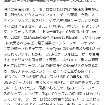
USB-Cケーブルが電子機器のターミネーターにならないように
現代の生活において、電子機器はもはや日常生活の使用から
切り離せない存在となっています。データ転送、充電、オー
ディオビジュアル伝送など、いずれもUSBケーブルと切り離
すことはできません。また、EUの新しいポリシーにより、ス
マートフォンの接続ポートは一律Type-Cが採用されていま
す。2023年にはAppleの新型iPhone15もLightningからType-
Cに変更されるなど、電子機器のインターフェースはType-C
に変更統一される予定で、今後Type-C製品の普及が進むと考
えられています。しかし、USB-Cケーブルはユーザーが使用
する上でリスクを引き起こす要因にもなります。重大な問題
を引き起こすケーブルは必然的に多くの返品リスクがあるた
め、販売チャネルとブランドにとっては注意が必要です。
USB-Cケーブルの潜在的なリスク USB-Cの普及に伴い、
USB-Cケーブルは市場で広く利用され、当然販売チャネルに
おいてもロングセラー商品であるため、他のインターフェー
スのケーブルと比べて、Type-Cケーブルの使用頻度は高くな
っています。 メーカーは製品の外観や製品イメージに合わせ