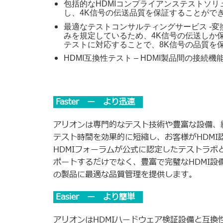
包括的なHDMIコンプライアンステストソリ
し、4K信号の伝送品質を保証することがで
最適なテストコンサルティングサービス -変換
みを規定しているため、4K信号の伝送しか保
テストに対応することで、8K信号の品質を
HDMI互換性テスト – HDMI製品間の接
Faster ー より迅速
アリオンは専門的なテスト技術や豊富な設備、
テスト時間を効果的に短縮し、お客様がHDM
HDMIフォーラムが公式に認定したテストラ
ポートするだけでなく、豊富で完璧なHDMI
の製品に最適な品質管理を提供します。
Easier ー より簡単
アリオンはHDMIハードウェア検証設備と互