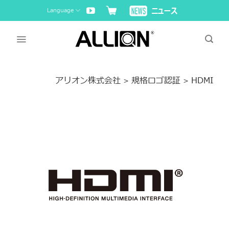
Skip
Language
to
content
アリオン株式会社
規格ロゴ認証
HDMI
>
>