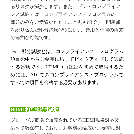
るリスクが減少します。また、プレ・コンプライア
ンス試験では、コンプライアンス・プログラムの一
部分のみをご受験いただくことも可能です。問題点
を絞り込んだ部分試験(※)により、費用と時間の両方
で節約が可能です。
※：
部分試験とは
、コンプライアンス・プログラム
項目
の中から
ご要望に
応じてピ
ックアップして実施
する試験です。
HDMI
ロゴ認証を
初めて
取得する
た
めには、
ATC
でのコンプライアンス・プログラム
で
すべての項目を
合格する必要が
あります。
HDMI
相互接続性試験
グローバル市場で販売されているHDMI規格対応製
品を多数保有しており、お客様の幅広いご要望に対