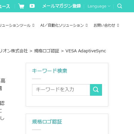
メールマガジン登録
Language
リューションツール
AI／自動化ソリューション
お問い合わせ
リオン株式会社
>
規格ロゴ認証
>
VESA AdaptiveSync
キーワード検索
り高
置
。
の認
に
まし
規格ロゴ認証