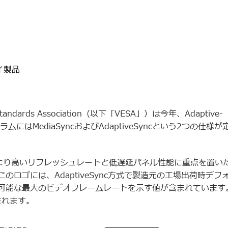
イ製品
andards Association（以下「VESA」）は今年、Adaptive-
はMediaSyncおよびAdaptiveSyncという2つの仕様が
isplayロゴは、より高いリフレッシュレートと低遅延パネル性能に重点を置い
ロゴには、AdaptiveSync方式で製造元の工場出荷時デフ
可能な最大のビデオフレームレートを示す値が含まれています
まれます。