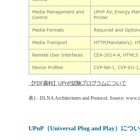
Media Management and
UPnP AV, Energy Ma
Control
Printer
Media Formats
Required and Optiona
Media Transport
HTTP(Mandatory), HT
Remote User Interfaces
CEA-2014-A, HTML5
Device Profiles
CVP-NA-1, CVP-EU-1
【PDF資料】UPnP試験プログラムについて
表
1 : DLNA Architectures and Protocol. Source:
www.d
UPnP
（
Universal Plug and Play
）
につい