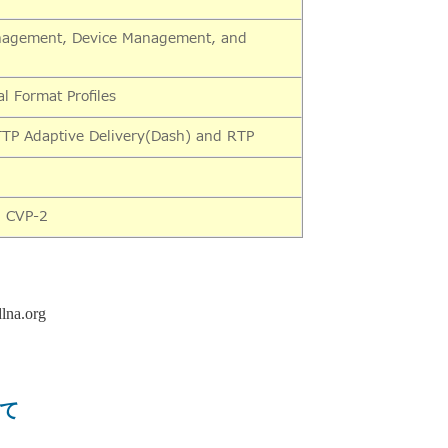
nagement, Device Management, and
l Format Profiles
TP Adaptive Delivery(Dash) and RTP
, CVP-2
lna.org
て