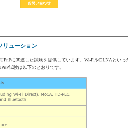
お問い合わせ
ソリューション
て
UPnP
に関連した試験を提供しています。
Wi-Fi
や
DLNA
といっ
UPnP
試験は以下のとおりです。
ts
luding Wi-Fi Direct), MoCA, HD-PLC,
nd Bluetooth
ture