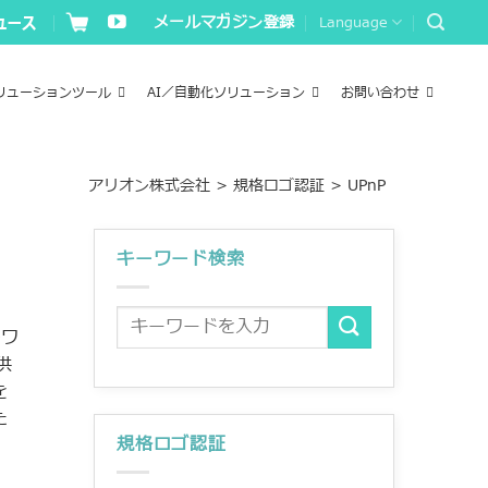
メールマガジン登録
Language
リューションツール
AI／自動化ソリューション
お問い合わせ
アリオン株式会社
>
規格ロゴ認証
>
UPnP
キーワード検索
トワ
供
を
た
規格ロゴ認証