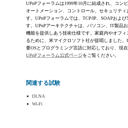
UPnP
フォーラムは
1999
年
10
月に結成され、コン
オートメーション、コントロール、セキュリティ
す。
UPnP
フォーラムでは、
TCP/IP
、
SOAP
および
す。
UPnP
アーキテクチャは、パソコン、
IT
製品お
機能を提供しあう技術仕様です。家庭内やオフィ
るために、米マイクロソフト社が提唱しました。
要
OS
とプログラミング言語に対応しており、現在
公式ページ
UPnPフォーラム
をご覧ください。
関連する試験
DLNA
Wi-Fi