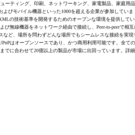
ピューティング、印刷、ネットワーキング、家電製品、家庭用
およびモバイル機器といった
1000
を超える企業が参加していま
XML
の技術基準を開発するためのオープンな環境を提供してい
よび無線機器をネットワーク経由で接続し、
Peer-to-peer
で相互
スなど、場所を問わずどんな場所でもシームレスな接続を実現
UPnP
はオープンソースであり、かつ商用利用可能です。全て
までに合わせて
20
億以上の製品が市場に出回っています。詳細