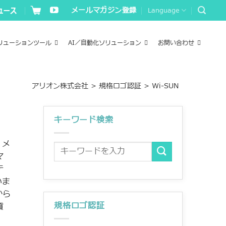
メールマガジン登録
Language
リューションツール
AI／自動化ソリューション
お問い合わせ
アリオン株式会社
>
規格ロゴ認証
>
Wi-SUN
キーワード検索
・メ
マ
テ
いま
eから
規格ロゴ認証
質