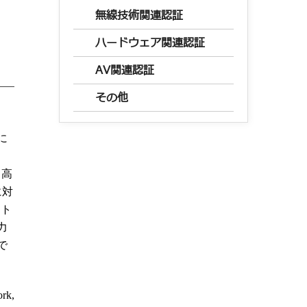
無線技術関連認証
ハードウェア関連認証
AV関連認証
その他
に
、高
に対
ント
力
で
k,