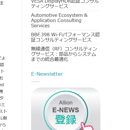
VESA DisplayHDR認証コンサル
の主
ティングサービス
Automotive Ecosystem &
Application Consulting
Services
BBF.398 Wi-Fiパフォーマンス認
証コンサルティングサービス
無線通信（RF）コンサルティン
グサービス：部品からシステム
でよ
までの統合最適化
の認
スト
E-Newsletter
お
ed
帯
タ
コミ
スト
ル側
から