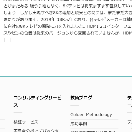
とがまだある 疑う余地もなく、8Kテレビは将来ますます普及してい
しょう！しかし実現すべき8Kの理想と現実との間には、まだまだ大
隔たりがあります。2019年は8K元年であり、各テレビメーカーは積
に自社の8Kテレビの開発に力を入れました。HDMI 2.1インターフェ
スやピンの位置は従来のバージョンから変更されていませんが、HDM
[...]
コンサルティングサービ
技術ブログ
テ
ス
ー
Golden Methodology
検証サービス
テ
成功事例
ー
不具合分析とデバッグ支