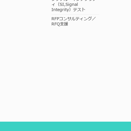
ィ（SI,Signal
Integrity）テスト
RFPコンサルティング／
RFQ支援