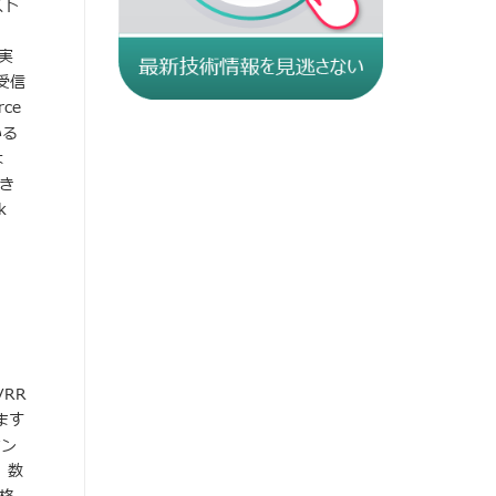
スト
を実
受信
ce
いる
は
でき
k
VRR
ます
セン
り、数