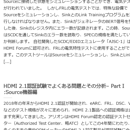
Sourceに接続した状態をシミュレーションすることができ、電気テ
が行われていました。 しかしFRLの電気テストでは、特殊な設備で
Sourceをシミュレーションし、SinkとのLink Trainingプログラム
行しなければなりません。また、SinkがジェネレータのBERT信号を
した後、Sinkのレジスタ内にエラー数が記録されます。この時、Sour
はSCDCを通してSinkのエラー数を読取り、SPECの規格を満たして
か判断します。 自社開発したSCDC/EDIDエミュレータ「AJSC-1」
HDMI Forumに認可され、FRLの電気特性テストに使用することが
ます。このテストツールはSourceをシミュレーションし、SinkとLin
[...]
HDMI 2.1認証試験でよくある問題とその分析– Part I
:Source機器編
2018年の年末からHDMI 2.1認証が開始され、eARC、FRL、DSC、
などのテスト規格が次々に定められ、HDMI 2.1製品への認証規格は
ます充実してきました。アリオンはHDMI Forum認定の認証テスト
ター（Authorized Test Center、略ATC）としてこの4年間にわた