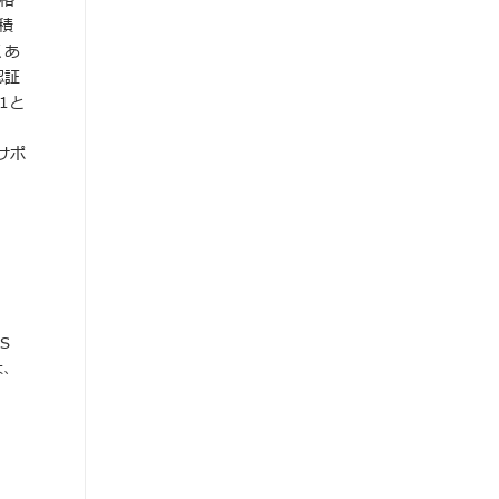
合格
積
くあ
認証
1と
サポ
S
は、