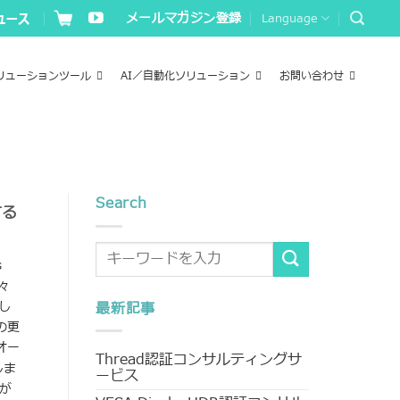
メールマガジン登録
Language
リューションツール
AI／自動化ソリューション
お問い合わせ
Search
する
s
次々
し
最新記事
の更
オー
Thread認証コンサルティングサ
しま
ービス
題が