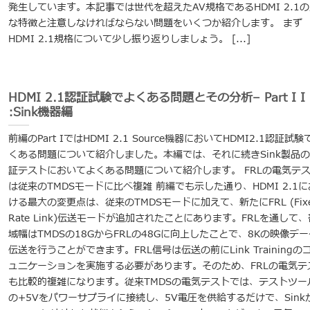
発生しています。本記事では世代を超えたAV規格であるHDMI 2.1
な特徴と注意しなければならない問題をいくつか紹介します。 まず
HDMI 2.1規格について少し振り返りしましょう。 [...]
HDMI 2.1認証試験でよくある問題とその分析– Part I I
:Sink機器編
前編のPart IではHDMI 2.1 Source機器においてHDMI2.1認証試験
くある問題について紹介しました。本編では、それに続きSink製品
証テストにおいてよくある問題について紹介します。 FRLの電気テ
は従来のTMDSモードに比べ複雑 前編でも示した通り、HDMI 2.1に
ける最大の変更点は、従来のTMDSモードに加えて、新たにFRL (Fix
Rate Link)伝送モードが追加されたことにあります。FRLを通して、
域幅はTMDSの18GからFRLの48Gに向上したことで、8Kの映像デー
伝送を行うことができます。FRL信号は伝送の前にLink Trainingの
ュニケーションを実施する必要があります。そのため、FRLの電気テ
も比較的複雑になります。従来TMDSの電気テストでは、テストツー
の+5Vをパワーサプライに接続し、5V電圧を供給するだけで、Sink