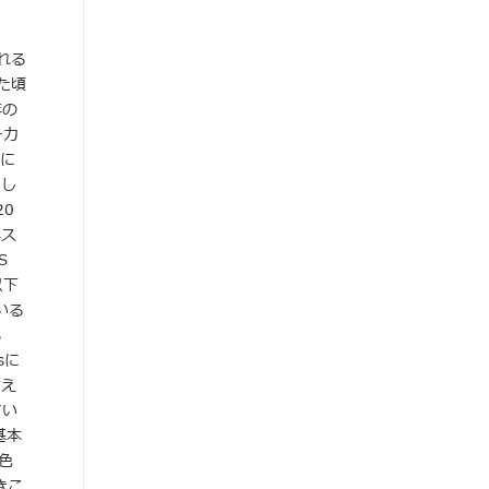
われる
た頃
年の
ーカ
年に
」し
20
ネス
S
以下
いる
る
sに
さえ
てい
基本
色
きこ