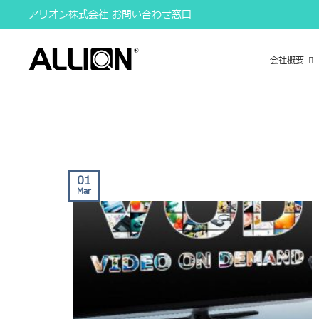
Skip
アリオン株式会社 お問い合わせ窓口
to
content
会社概要
01
Mar