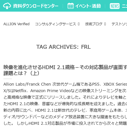
ALLION Verified
コンサルティングサービス
技術ブログ
テストソ
TAG ARCHIVES:
FRL
映像を進化させるHDMI 2.1規格－その対応製品が直面
課題とは？（上）
Allion Labs/Franck Chen 次世代ゲーム機であるPS5、XBOX Serie
X/SはNetflix、Amazon Prime Videoなどの映像ストリーミングを
と高規格な映像で正式にリリースしました。それによりテレビを軸と
たHDMI 2.1の映像、音響などが爆発的な成長期を迎えました。過去
新の内容に比べ、HDMI 2.1は新世代のテレビ、家庭用ゲーム本体、
ディオ/サウンドバーなどのメディア放送装置に大きな躍進をもたら
した。 しかしHDMI 2.1対応製品が市場に投入されてから次々と問