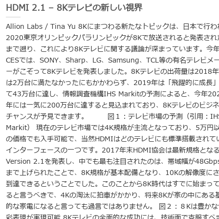
HDMI 2.1 – 8Kテレビの新しい視界
Allion Labs / Tina Yu 8Kにまつわる新たなトピックは、日本で行
2020東京オリンピックパラリンピックが8Kで放送されると発表され
まで遡り、これにより8Kテレビに関する議論が深まっています。今
CESでは、SONY、Sharp、LG、Samsung、TCL等の有名テレビメ
ーがこぞって8Kテレビを発表しました。8Kテレビの出荷量は2018
は2万台に満たなかったにもかかわらず、2019年は「飛躍的に成長
て43万台に達し、情報調査機構IHS Markitの予測によると、今年20
年には一気に200万台に達すると見込まれており、8Kテレビのビジ
チャンスが予見できます。 図１：テレビ市場の予測（引用：IH
Markit） 現在のテレビ市場では4K規格が主流となっており、5万円
の価格でも入手可能で、当然HDMIはどのテレビにも標準搭載されて
インターフェースの一つです。2017年末HDMI協会は最新規格とな
Version 2.1を発表し、中でも最も注目されたのは、帯域幅が48Gbp
まで上げられたことで、8K規格が基本配備となり、10Kの解像度に
到達できるということでした。このことから8K時代はすでに始まっ
ると言うべきで、4Kの淘汰に拍車がかかり、将来8Kが家の中にある
的な家電になると言っても過言ではありません。 図２：８Kは豊かな
彩表現が実現可能 8Kテレビの全面的な成功には、技術面で克服すべ