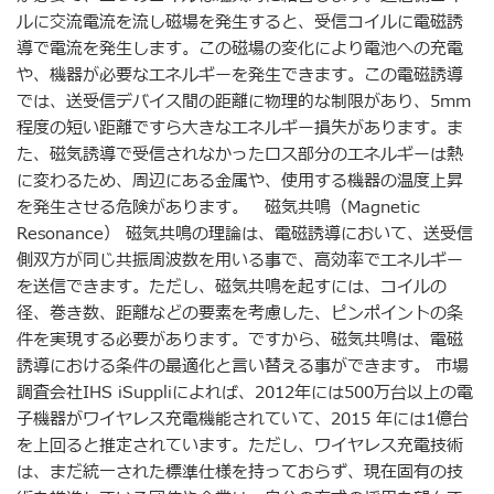
ルに交流電流を流し磁場を発生すると、受信コイルに電磁誘
導で電流を発生します。この磁場の変化により電池への充電
や、機器が必要なエネルギーを発生できます。この電磁誘導
では、送受信デバイス間の距離に物理的な制限があり、5mm
程度の短い距離ですら大きなエネルギー損失があります。ま
た、磁気誘導で受信されなかったロス部分のエネルギーは熱
に変わるため、周辺にある金属や、使用する機器の温度上昇
を発生させる危険があります。 磁気共鳴（Magnetic
Resonance） 磁気共鳴の理論は、電磁誘導において、送受信
側双方が同じ共振周波数を用いる事で、高効率でエネルギー
を送信できます。ただし、磁気共鳴を起すには、コイルの
径、巻き数、距離などの要素を考慮した、ピンポイントの条
件を実現する必要があります。ですから、磁気共鳴は、電磁
誘導における条件の最適化と言い替える事ができます。 市場
調査会社IHS iSuppliによれば、2012年には500万台以上の電
子機器がワイヤレス充電機能されていて、2015 年には1億台
を上回ると推定されています。ただし、ワイヤレス充電技術
は、まだ統一された標準仕様を持っておらず、現在固有の技