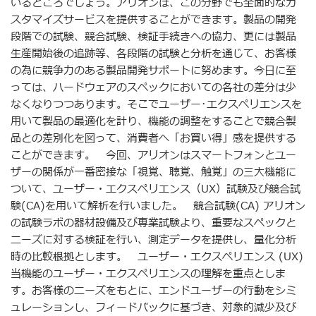
いるところでしょう。アリオンは、この分野でも全面的なカ
スタマイズサービスを提供することができます。製品の開発
段階での試験、競合試験、検証手続きへの協力、更には製品
生産開始後の追跡等、各段階の試験と分析を通じて、お客様
の為に競争力のある製品開発サポートに努めます。今日に至
っては、ハードウェアのスペックにおいての各社の差分は少
なくなりつつあります。そこでユーザー･エクスペリエンスを
用いて製品の最適化を計り、機能の調整をすることで競合製
品との差別化を図って、消費者へ「お買い得」感を提供する
ことができます。 今回、アリオンはスマートフォンとユー
ザーの関係が一番密接な「視覚、聴覚、触覚」の三大機能に
ついて、ユーザー・エクスペリエンス（UX）試験及び競合試
験(CA)を用いて解析を行いました。 競合試験(CA) アリオン
の試験ラボの器材設備及び専業試験より、重要なスペックと
ニーズに対する検証を行い、測定データを提供し、量化分析
時の比較根拠とします。 ユーザー・エクスペリエンス (UX)
当機能のユーザー・エクスペリエンスの理解を重点としま
す。お客様のニーズをもとに、エンドユーザーの行動をシミ
ュレーションし、フィードバックに基づき、対象的減少及び