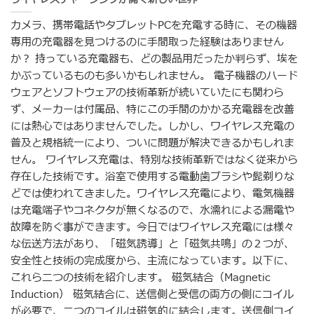
ワイヤレスチャージングが開く新しい世界
カメラ、携帯電話やタブレットPCを充電する時に、その機器
専用の充電器を見つけるのに手間取った経験はありません
か？ 持っている充電器も、どの製品用だったか判らず、埃を
かぶっているものも多いかもしれません。 電子機器のハード
ウェアとソフトウェアの技術革新が続いていたにも関わら
ず、メーカーは付属品、特にこの手間のかかる充電器を改善
には熱心ではありませんでした。しかし、ワイヤレス充電の
普及と規格統一により、ついに問題が解決できるかもしれま
せん。 ワイヤレス充電は、特別な技術革新ではなく従来から
存在した技術です。浴室で使用する電動歯ブラシや髭剃りな
どでは使われてきました。ワイヤレス充電により、電気機器
は充電端子やコネクタが無くなるので、水濡れによる漏電や
故障を防ぐ事ができます。今日ではワイヤレス充電には様々
な伝送方法があり、「磁気誘導」と「磁気共鳴」の２つが、
安全性と技術の完成度から、主流になっています。以下に、
これら二つの技術を紹介します。 磁気結合（Magnetic
Induction） 磁気結合に、送信側と受信の両方の側にコイル
が必要で、二つのコイルは磁気的に結合します。送信側コイ