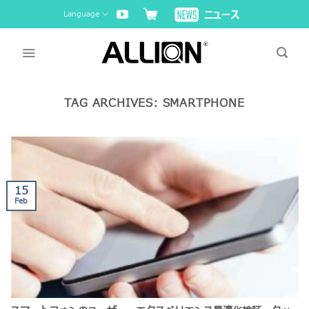
Skip
Language
to
content
TAG ARCHIVES:
SMARTPHONE
15
Feb