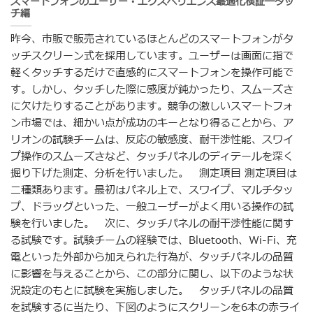
スマートフォンのユーザー・エクスペリエンス最適化検証―タッ
チ編
昨今、市販で販売されているほとんどのスマートフォンがタ
ッチスクリーン式を採用しています。ユーザーは画面に指で
軽くタッチするだけで直感的にスマートフォンを操作可能で
す。しかし、タッチした際に感度が鈍かったり、スムーズさ
に欠けたりすることがあります。競争の激しいスマートフォ
ン市場では、細かい点が成功のキーとなり得ることから、ア
リオンの試験チームは、反応の敏感度、耐干渉性能、スワイ
プ操作のスムーズさなど、タッチパネルのディテールを深く
掘り下げた測定、分析を行いました。 測定項目 測定項目は
二種類あります。最初はパネル上で、スワイプ、マルチタッ
プ、ドラッグといった、一般ユーザーがよく用いる操作の試
験を行いました。 次に、タッチパネルの耐干渉性能に関す
る試験です。試験チームの経験では、Bluetooth、Wi-Fi、充
電といった外部から加えられた行為が、タッチパネルの品質
に影響を与えることから、この部分に関し、以下のような状
況設定のもとに試験を実施しました。 タッチパネルの品質
を試験するに当たり、下図のようにスクリーンを6本の赤ライ