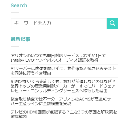
Search
最新記事
アリオンのいつでも即日対応サービス：わずか1日で
Intel® EVO™ワイヤレスオーディオ認証を取得
AIサーバーは筐体を開けずに、動作確認と焼き込みテスト
を同時に行うべき理由
SI測定をいくら実施しても、設計が前進しないのはなぜ？
業界トップの産業用制御メーカーが、すでにハードウェア
レビュー・コンサルティングサービスへ移行した理由
抜き取り検査では不十分：アリオンのACMSが高速AIサー
バー生産ラインに全数検査を実現
テレビのHDMI画面が点滅する？主な3つの原因と解決策を
徹底解説