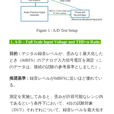
Figure 1 : A/D Test Setup
1.
A/D – Full Scale Input Voltage and THD+n Ratio
目的：
デジタル録音レベルが、歪みなく最大化した
とき（0dBFS）のアナログ入力信号電圧を測定（こ
のデータは、後続の試験の参考基準としました）。
推奨基準：
録音レベルが0dBFSに近いほど優れてい
る。
測定を実施してみると、歪みが許容可能なレンジ内
であるという条件下において、4台の試験対象
（DUT）それぞれについて、録音レベルを最大化す