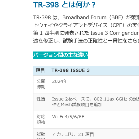
TR-398
とは何か？
TR-398 は、Broadband Forum（BB
トウェイやクライアントデバイス（CPE）の実
第 1 四半期に発表された Issue 3 Corrige
述を修正し、試験手法の正確性と一貫性をさら
バージョン間の主な違い
項目
TR-398 ISSUE 3
公開
2024年
時期
性質
Issue 2をベースに、802.11ax 6GHz の
件とMesh試験項目を追加
対応
Wi-Fi 4/5/6/6E
規格
試験
7 カテゴリ、21 項目