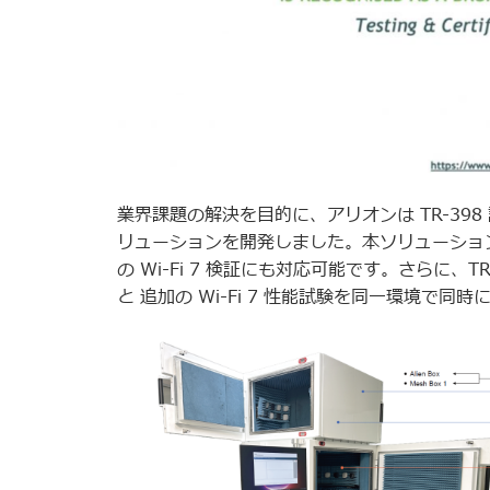
業界課題の解決を目的に、アリオンは TR-398 試験環境
リューションを開発しました。本ソリューション
の Wi-Fi 7 検証にも対応可能です。さらに、TR-398 
と 追加の Wi-Fi 7 性能試験を同一環境