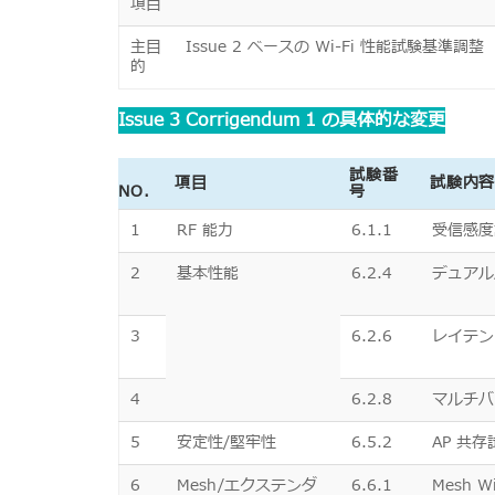
項目
主目
Issue 2 ベースの Wi-Fi 性能試験基準調整
的
Issue 3 Corrigendum 1 の具体的な変更
試験番
項目
試験内
NO.
号
1
RF 能力
6.1.1
受信感度
2
基本性能
6.2.4
デュアル
3
6.2.6
レイテン
4
6.2.8
マルチバ
5
安定性/堅牢性
6.5.2
AP 共存
6
Mesh/エクステンダ
6.6.1
Mesh 