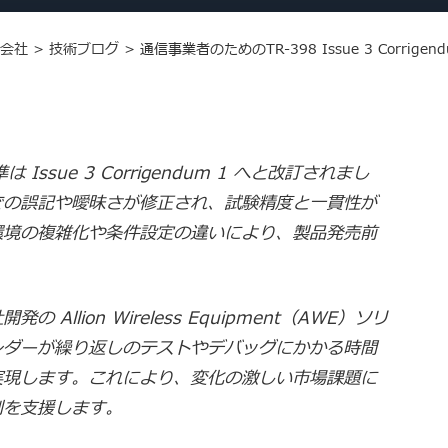
会社
>
技術ブログ
>
通信事業者のためのTR-398 Issue 3 Corr
 Issue 3 Corrigendum 1 へと改訂されまし
での誤記や曖昧さが修正され、試験精度と一貫性が
環境の複雑化や条件設定の違いにより、製品発売前
llion Wireless Equipment（AWE）ソリ
ンダーが繰り返しのテストやデバッグにかかる時間
実現します。これにより、変化の激しい市場課題に
制を支援します。