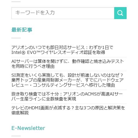
最新記事
アリオンのいつでも即日対応サービス：わずか1日で
Intel® EVO™ワイヤレスオーディオ認証を取得
AIサーバーは筐体を開けずに、動作確認と焼き込みテスト
を同時に行うべき理由
SI測定をいくら実施しても、設計が前進しないのはなぜ？
業界トップの産業用制御メーカーが、すでにハードウェア
レビュー・コンサルティングサービスへ移行した理由
抜き取り検査では不十分：アリオンのACMSが高速AIサー
バー生産ラインに全数検査を実現
テレビのHDMI画面が点滅する？主な3つの原因と解決策を
徹底解説
E-Newsletter