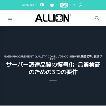
Skip
Language
to
content
MAIN-PROCUREMENT QUALITY CONSULTANCY
,
SERVER関連記事
,
技術ブ
ログ
サーバー調達品質の復号化–品質検証
のための3つの要件