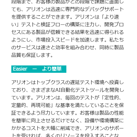
段階まで、お客様の製品がどの段階で課題に直面し
ても、アリオンは迅速に専門的なデバッグサポート
を提供することができます。アリオンは「より速
い」テストと検証フローの構築に注力し、開発プロ
セスにある製品が信頼できる結果を迅速に得られる
ようにし、市場投入スピードを加速します。私たち
のサービスは速さと効率を組み合わせ、同時に製品
品質も保証します。
Easier ー より簡単
アリオンはトップクラスの遅延テスト環境へ投資し
ており、さまざまなAI自動化テストツールを開発し
ています。アリオンは、毎回のテストが「定性的、
定量的、再現可能」な基準を満たしていることを保
証できるよう尽力しています。お客様は製品の性能
を簡単に向上させるだけでなく、設備や環境構築に
かかるコストを大幅に削減でき、アリオンのサポー
トを受ければ、多くのリソースを投入することな