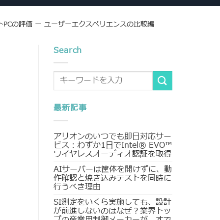
トPCの評価 ー ユーザーエクスペリエンスの比較編
Search
最新記事
アリオンのいつでも即日対応サー
ビス：わずか1日でIntel® EVO™
ワイヤレスオーディオ認証を取得
AIサーバーは筐体を開けずに、動
作確認と焼き込みテストを同時に
行うべき理由
SI測定をいくら実施しても、設計
が前進しないのはなぜ？業界トッ
プの産業用制御メーカーが、すで