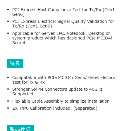
PCI Express Host Compliance Test for Tx/Rx (Gen1-
Gen6)
PCI Express Electrical Signal Quality Validation for
Tx/Rx (Gen1-Gen6)
Applicable for Server, IPC, Notebook, Desktop or
system product which has designed PCIe MCIO4i
Socket
特長
Compatable with PCIe MCIO4i Gen5/ Gen6 Electical
Test for Tx & Rx
Stronger SMPM Connectors update to 40GHz
Supported
Flexiable Cable Assembly to simplize installation
2X Thru Calibration included. (Separated)
製品仕様