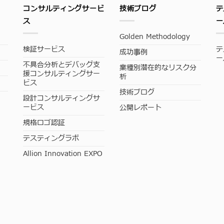
コンサルティングサービ
技術ブログ
テ
ス
ー
Golden Methodology
検証サービス
テ
成功事例
ー
不具合分析とデバッグ支
業種別潜在的なリスク分
援コンサルティングサー
析
ビス
技術ブログ
設計コンサルティングサ
ービス
公開レポート
規格ロゴ認証
テスティングラボ
Allion Innovation EXPO