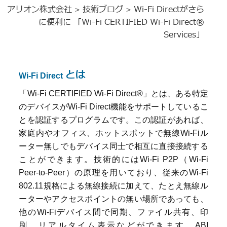
アリオン株式会社
技術ブログ
Wi-Fi Directがさら
>
>
に便利に 「Wi-Fi CERTIFIED Wi-Fi Direct®
Services」
とは
Wi-Fi Direct
「
Wi-Fi CERTIFIED Wi-Fi Direct®
」とは、ある特定
のデバイスが
Wi-Fi Direct
機能をサポートしているこ
とを認証するプログラムです。この認証があれば、
家庭内やオフィス、ホットスポットで無線
Wi-Fi
ル
ーター無しでもデバイス同士で相互に直接接続する
ことができます。技術的には
Wi-Fi P2P
（
Wi-Fi
Peer-to-Peer
）の原理を用いており、従来の
Wi-Fi
802.11
規格による無線接続に加えて、たとえ無線ル
ーターやアクセスポイントの無い場所であっても、
他の
Wi-Fi
デバイス間で同期、ファイル共有、印
刷、リアルタイム表示などができます。
ABI