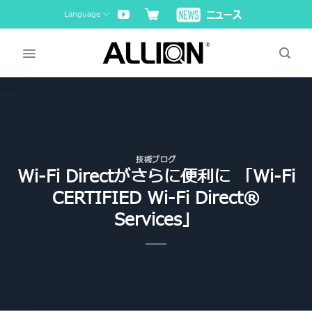
Skip
Language
to
content
技術ブログ
Wi-Fi Directがさらに便利に 「Wi-Fi
CERTIFIED Wi-Fi Direct®
Services」