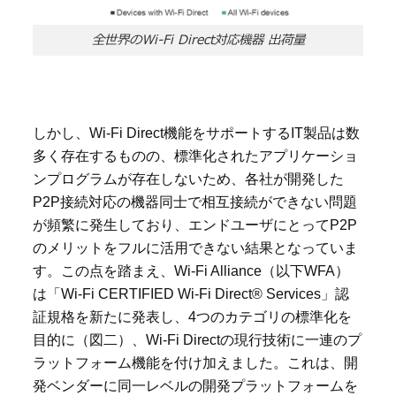
全世界のWi-Fi Direct対応機器 出荷量
しかし、
Wi-Fi Direct
機能をサポートする
IT
製品は数
多く存在するものの、標準化されたアプリケーショ
ンプログラムが存在しないため、各社が開発した
P2P
接続対応の機器同士で相互接続ができない問題
が頻繁に発生しており、エンドユーザにとって
P2P
のメリットをフルに活用できない結果となっていま
す。この点を踏まえ、
Wi-Fi Alliance
（以下
WFA
）
は「
Wi-Fi CERTIFIED Wi-Fi Direct® Services
」認
証規格を新たに発表し、
4
つのカテゴリの標準化を
目的に（図二）、
Wi-Fi Direct
の現行技術に一連のプ
ラットフォーム機能を付け加えました。これは、開
発ベンダーに同一レベルの開発プラットフォームを