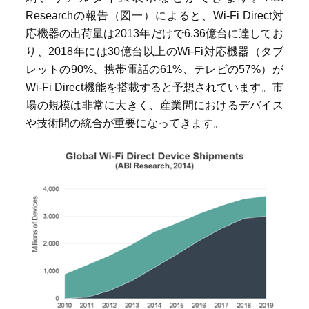
Research
の報告（図一）によると、
Wi-Fi Direct
対
応機器の出荷量は
2013
年だけで
6.36
億台に達してお
り、
2018
年には
30
億台以上の
Wi-Fi
対応機器（タブ
レットの
90%
、携帯電話の
61%
、テレビの
57%
）が
Wi-Fi Direct
機能を搭載すると予想されています。市
場の規模は非常に大きく、産業間におけるデバイス
や技術間の統合が重要になってきます。