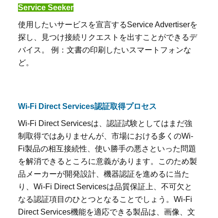
Service Seeker
使用したいサービスを宣言する
Service Advertiser
を
探し、見つけ接続リクエストを出すことができるデ
バイス。 例：文書の印刷したいスマートフォンな
ど。
Wi-Fi Direct Services認証取得プロセス
Wi-Fi Direct Services
は、認証試験としてはまだ強
制取得ではありませんが、市場における多くの
Wi-
Fi
製品の相互接続性、使い勝手の悪さといった問題
を解消できるところに意義があります。このため製
品メーカーが開発設計、機器認証を進めるに当た
り、
Wi-Fi Direct Services
は品質保証上、不可欠と
なる認証項目のひとつとなることでしょう。
Wi-Fi
Direct Services
機能を適応できる製品は、画像、文