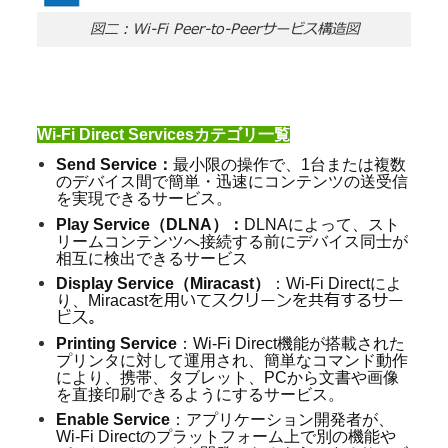
図二：Wi-Fi Peer-to-Peerサービス構造図
Wi-Fi Direct Servicesカテゴリ一覧
Send Service
：
最小限の操作で、
1
台または複数
のデバイス間で簡単・迅速にコンテンツの送受信
を実現できるサービス。
Play Service
（
DLNA
）：
DLNA
によって、スト
リームコンテンツへ接続する前にデバイス同士が
相互に検出できるサービス
Display Service
（Miracast）
：Wi-Fi Directによ
を用いてスクリーンを共有するサー
り、Miracast
ビス。
Printing Service
：
Wi-Fi Direct
機能が搭載された
プリンタに対して運用され、簡単なコマンド動作
により、携帯、タブレット、
PC
から文書や画像
を直接印刷できるようにするサービス。
Enable Service
：アプリケーション開発者が、
Wi-Fi Direct
のプラットフォーム上で別の機能や