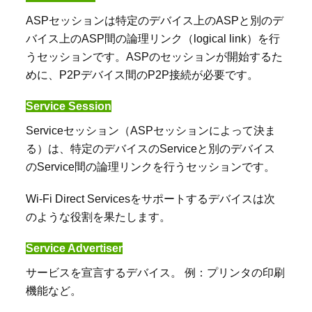
ASP
セッションは特定のデバイス上の
ASP
と別のデ
バイス上の
ASP
間の論理リンク（
logical link
）を行
うセッションです。
ASP
のセッションが開始するた
めに、
P2P
デバイス間の
P2P
接続が必要です。
Service Session
Service
セッション（
ASP
セッションによって決ま
る）は、特定のデバイスの
Service
と別のデバイス
の
Service
間の論理リンクを行うセッションです。
Wi-Fi Direct Services
をサポートするデバイスは次
のような役割を果たします。
Service Advertiser
サービスを宣言するデバイス。 例：プリンタの印刷
機能など。