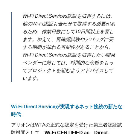
Wi-Fi Direct Services
認証を取得するには、
他の
Wi-Fi
認証も合わせて取得する必要があ
るため、作業日数にして
10
日間以上を要し
ます。加えて、再確認試験やデバッグに要
する期間が加わる可能性があることから、
Wi-Fi Direct Services
認証を取得したい開発
ベンダーに対しては、時間的な余裕をもっ
てプロジェクトを組むようアドバイスして
います。
Wi-Fi Direct Service
が実現するネット接続の新たな
時代
アリオンは
WFA
の正式な認定を受けた第三者認証試
験機関として、
Wi-Fi CERTIFIED ac
、
Direct
、