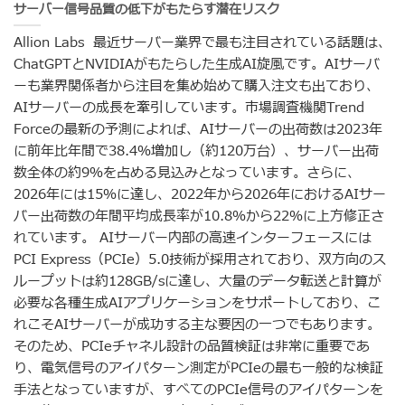
サーバー信号品質の低下がもたらす潜在リスク
Allion Labs 最近サーバー業界で最も注目されている話題は、
ChatGPTとNVIDIAがもたらした生成AI旋風です。AIサーバ
ーも業界関係者から注目を集め始めて購入注文も出ており、
AIサーバーの成長を牽引しています。市場調査機関Trend
Forceの最新の予測によれば、AIサーバーの出荷数は2023年
に前年比年間で38.4％増加し（約120万台）、サーバー出荷
数全体の約9％を占める見込みとなっています。さらに、
2026年には15％に達し、2022年から2026年におけるAIサー
バー出荷数の年間平均成長率が10.8％から22％に上方修正さ
れています。 AIサーバー内部の高速インターフェースには
PCI Express（PCIe）5.0技術が採用されており、双方向のス
ループットは約128GB/sに達し、大量のデータ転送と計算が
必要な各種生成AIアプリケーションをサポートしており、こ
れこそAIサーバーが成功する主な要因の一つでもあります。
そのため、PCIeチャネル設計の品質検証は非常に重要であ
り、電気信号のアイパターン測定がPCIeの最も一般的な検証
手法となっていますが、すべてのPCIe信号のアイパターンを