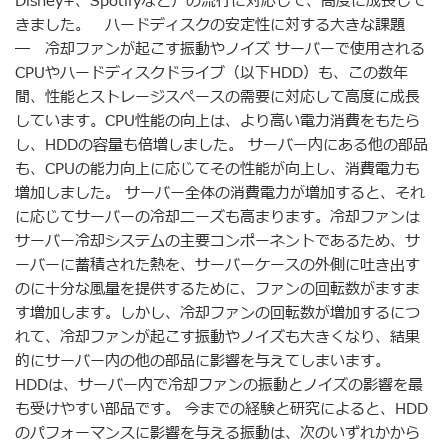
Disney+、Spotifyなど）の流行に対応して、高度に成長して
きました。 ハードディスクの安定性に対する大きな課題
― 冷却ファンが起こす振動やノイズ サーバーで使用される
CPUやハードディスクドライブ（以下HDD）も、この数年
間、性能とストレージスペースの需要に対応して高度に成長
しています。CPU性能の向上は、より高い電力消費をもたら
し、HDDの容量も倍増しました。 サーバー内にある他の部品
も、CPUの能力向上に応じてその性能が向上し、消費電力も
増加しました。 サーバー全体の消費電力が増加すると、それ
に応じてサーバーの冷却ニーズも高まります。冷却ファンは
サーバー冷却システムの主要コンポーネントであるため、サ
ーバーに蓄積された熱を、サーバーケースの外側に吐き出す
のに十分な風量を提供するために、ファンの回転数がますま
す増加します。しかし、冷却ファンの回転数が増加するにつ
れて、冷却ファンが起こす振動やノイズも大きくなり、結果
的にサーバー内の他の部品に影響を与えてしまいます。
HDDは、サーバー内で冷却ファンの振動とノイズの影響を最
も受けやすい部品です。 今までの経験と研究によると、HDD
のパフォーマンスに影響を与える振動は、次のいずれかから