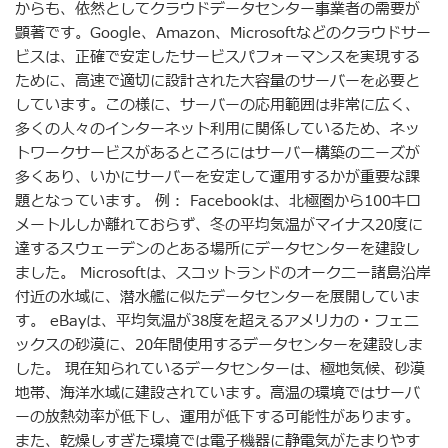
からも、依然としてクラウドデータセンター事業者の需要が
顕著です。Google、Amazon、Microsoftなどのクラウドサー
ビスは、正確で安定したサービスパフォーマンスを実現する
ために、高速で適切に設計された大容量のサーバーを必要と
しています。この様に、サーバーの応用範囲は非常に広く、
多くの人々のインターネット利用に関係しているため、ネッ
トワークサービスがあるところにはサーバー構築のニーズが
多くあり、いかにサーバーを安定して運用するかが重要な課
題となっています。 例： Facebookは、北極圏から100キロ
メートルしか離れておらず、冬の平均気温がマイナス20度に
達するスウェーデンのとある場所にデータセンターを建設し
ました。 Microsoftは、スコットランドのオークニー諸島沿岸
付近の水域に、潜水艦に似たデータセンターを展開していま
す。 eBayは、平均気温が38度を超えるアメリカの・フェニ
ックスの砂漠に、20年間使用するデータセンターを建設しま
した。 現在知られているデータセンターは、極地気候、砂漠
地帯、海洋水域に建設されています。高温の環境ではサーバ
ーの放熱効率が低下し、運用が低下する可能性があります。
また、乾燥しすぎた環境では電子機器に静電気がたまりやす