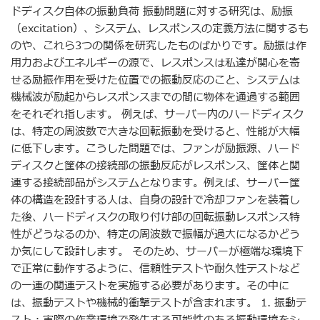
ドディスク自体の振動負荷 振動問題に対する研究は、励振
（excitation）、システム、レスポンスの定義方法に関するも
のや、これら3つの関係を研究したものばかりです。励振は作
用力およびエネルギーの源で、レスポンスは私達が関心を寄
せる励振作用を受けた位置での振動反応のこと、システムは
機械波が励起からレスポンスまでの間に物体を通過する範囲
をそれぞれ指します。 例えば、サーバー内のハードディスク
は、特定の周波数で大きな回転振動を受けると、性能が大幅
に低下します。こうした問題では、ファンが励振源、ハード
ディスクと筐体の接続部の振動反応がレスポンス、筐体と関
連する接続部品がシステムとなります。例えば、サーバー筐
体の構造を設計する人は、自身の設計で冷却ファンを装着し
た後、ハードディスクの取り付け部の回転振動レスポンス特
性がどうなるのか、特定の周波数で振幅が過大になるかどう
か気にして設計します。 そのため、サーバーが極端な環境下
で正常に動作するように、信頼性テストや耐久性テストなど
の一連の関連テストを実施する必要があります。その中に
は、振動テストや機械的衝撃テストが含まれます。 1. 振動テ