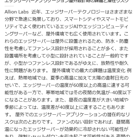
エッジサーバーアプリケーション屋外設計時の課題と潜在リスク
Allion Labs 近年、エッジサーバーテクノロジーはさまざまな
分野で急速に発展しており、スマートシティやスマートモビ
リティでよく使われているエッジAIやエッジコンピューティ
ングサーバーなど、屋外環境でも広く使用されています。こ
れらのエッジサーバーは屋外に設置されるため、防水・防塵
性を考慮してファンレス設計が採用されることが多く、また
設置場所を考慮して小型に設計されていることが一般的です
が、小型かつファンレス設計であるがゆえに、放熱性や耐久
性に問題があります。 屋外環境での最大の課題は温度変化 例
えば、熱帯地域では、夏季の高温に加えて太陽の直射日光の
せいで、エッジサーバーの温度が60度以上の高温に達する可
能性がある一方で、寒帯地域では冬の夜間の気温が-40度以下
になることがあります。また、昼夜の温度差が大きい地域や
季節によっては、温度差が40度以上に達することもありま
す。 屋外でのエッジサーバーアプリケーションの潜在的なリ
スクは次のとおりです。 ファンのない設計であれば、昼間高
温になったエッジサーバーが効果的に冷却されない可能性が
あり、強制シャットダウンを引き起こす可能性がある 夜間の