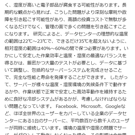
く、湿度が高いと電子部品が腐食する可能性があります。長
期的な観点から見れば、こうした問題がより深刻な摩耗や故
障を引き起こす可能性があり、高額の投資コストで無駄が多
くなるだけでなく、管理の面で多くの問題を引き起こすこと
になります。 研究によると、データセンターの理想的な温度
の範囲は22℃〜23℃で、できるだけ35℃を超えないように、
相対湿度の範囲は40％〜60％の間で保つ必要があります。い
かにして安定した作業効率と温度・湿度の最適なバランスを
得るかは、厳密かつ大量のテストが必要とし、データに基づ
いて調整し、包括的なサーバーシステムを完成させること
で、完全な性能と寿命を発揮することができます。 したがっ
て、サーバーが様々な温度・湿度環境の気候条件下で動作す
るかや、作業状態で正常で安定した高効率動作を維持するた
めに良好な冷却システムがあるかが、考慮しなければならな
い問題となっています。 Facebook、Microsoft、Googleな
ど、ほぼ全世界のユーザーをカバーしている企業のデータセ
ンターにある1台のサーバーに、平均数百から数千人のユーザ
ーが同時に接続しています。環境の温度や湿度の問題でサー