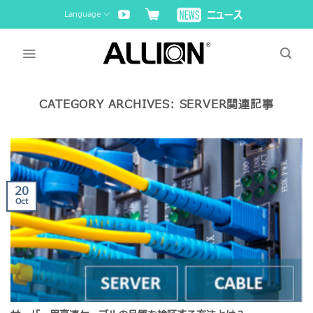
Skip
Language
to
content
CATEGORY ARCHIVES:
SERVER関連記事
20
Oct