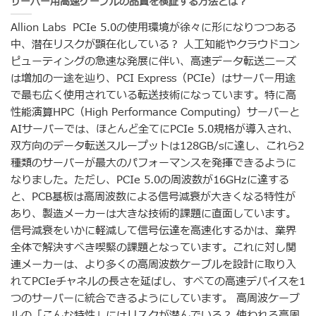
サーバー用高速ケーブルの品質を検証する方法とは？
Allion Labs PCIe 5.0の使用環境が徐々に形になりつつある
中、潜在リスクが顕在化している？ 人工知能やクラウドコン
ピューティングの急速な発展に伴い、高速データ転送ニーズ
は増加の一途を辿り、PCI Express（PCIe）はサーバー用途
で最も広く使用されている転送技術になっています。特に高
性能演算HPC（High Performance Computing）サーバーと
AIサーバーでは、ほとんど全てにPCIe 5.0規格が導入され、
双方向のデータ転送スループットは128GB/sに達し、これら2
種類のサーバーが最大のパフォーマンスを発揮できるように
なりました。ただし、PCIe 5.0の周波数が16GHzに達する
と、PCB基板は高周波数による信号減衰が大きくなる特性が
あり、製造メーカーは大きな技術的課題に直面しています。
信号減衰をいかに軽減して信号伝達を高速化するかは、業界
全体で解決すべき喫緊の課題となっています。これに対し関
連メーカーは、より多くの高周波数ケーブルを設計に取り入
れてPCIeチャネルの長さを延ばし、すべての高速デバイスを1
つのサーバーに統合できるようにしています。 高周波ケーブ
ルの「こんな特性」にはリスクが潜んでいる？ 使われる高周