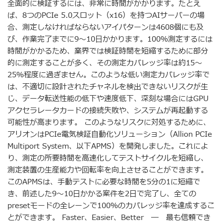
全面的に検証するには、非常に時間がかかります。たとえ
ば、8つのPCIe 5.0スロット（x16）を持つAIサーバーの場
合、測定しなければならないアイパターンは4608個にも及
び、作業完了までに9〜10日かかります。100％測定するには
時間がかかるため、業界では検証時間を短縮するために部分
的に測定することが多く、その測定カバレッジ率は約15〜
25％程度に過ぎません。このような低い測定カバレッジ率で
は、不適切に設計されたチャネルを検出できないリスクが生
じ、データ転送性能の低下や速度低下、深刻な場合にはGPU
アクセラレータカードの接続失敗や、システムが再起動する
可能性が高まります。 このようなリスクに対処するために、
アリオンはPCIe電気検証自動化ソリューション（Allion PCIe
Multiport System、以下APMS）を開発しました。これによ
り、測定の所要時間を高速化してテストサイクルを短縮し、
測定装置の生産能力や回転率を向上させることができます。
このAPMSは、手動テストに必要な時間を5分の1に短縮で
き、前述した9〜10日かかる案件を2日で完了し、全ての
presetモードの全レーンで100％のカバレッジ率を達成するこ
とができます。 Faster、Easier、Better ― 最も信頼でき