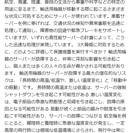
航空、海運、陸運、普段の生活から軍事や科学などの特定の
用途に至るまで、輸送用機器が移動する際に起こるさまざま
な状況に対処するためにサーバーが使われています。車載サ
ーバーを例に挙げれば、交通状況の検知や異常事態を迅速に
処理して通知し、障害物の回避や緊急ブレーキをサポートし
ていますが、いずれも高性能サーバーの計算によって、こう
した迅速な処理が実現しています。 3大脅威に対処するため
に、どのように評価して保護措置を実行すべきか？ 輸送用機
器のサーバーが故障すると、非常に深刻な影響を引き起こ
し、個人または多くの人々の生命が脅かされる可能性があり
ます。 輸送用機器のサーバーが故障する最大の潜在的なリス
クは、「長時間の高温/低温や、激しい温度変化」と「移動中
の振動」です。 長時間の高温または低温は、サーバーの強制
シャットダウンを引き起こす可能性がある 激しい温度変化
は、電子部品の急激な熱膨張と収縮を引き起こし、故障の原
因となる可能性がある 振動が続くと部品の緩みや脱落を引き
起こす可能性があり、サーバーの故障につながる 航空機を例
にとると、離陸時と着陸時に急激な温度変化が発生し、一定
高度の飛行時には極端な低温環境にさらされ、飛行中は常に