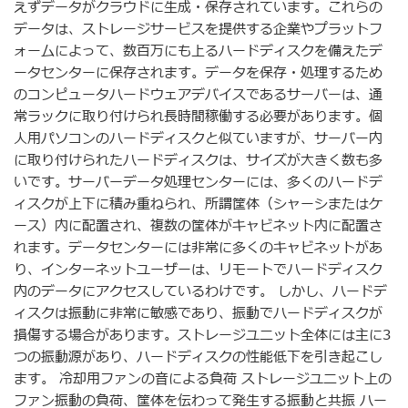
えずデータがクラウドに生成・保存されています。これらの
データは、ストレージサービスを提供する企業やプラットフ
ォームによって、数百万にも上るハードディスクを備えたデ
ータセンターに保存されます。データを保存・処理するため
のコンピュータハードウェアデバイスであるサーバーは、通
常ラックに取り付けられ長時間稼働する必要があります。個
人用パソコンのハードディスクと似ていますが、サーバー内
に取り付けられたハードディスクは、サイズが大きく数も多
いです。サーバーデータ処理センターには、多くのハードデ
ィスクが上下に積み重ねられ、所謂筐体（シャーシまたはケ
ース）内に配置され、複数の筐体がキャビネット内に配置さ
れます。データセンターには非常に多くのキャビネットがあ
り、インターネットユーザーは、リモートでハードディスク
内のデータにアクセスしているわけです。 しかし、ハードデ
ィスクは振動に非常に敏感であり、振動でハードディスクが
損傷する場合があります。ストレージユニット全体には主に3
つの振動源があり、ハードディスクの性能低下を引き起こし
ます。 冷却用ファンの音による負荷 ストレージユニット上の
ファン振動の負荷、筐体を伝わって発生する振動と共振 ハー