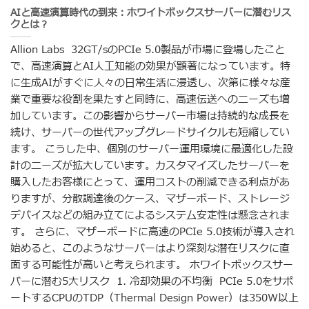
AIと高速演算時代の到来：ホワイトボックスサーバーに潜むリス
クとは？
Allion Labs 32GT/sのPCIe 5.0製品が市場に登場したこと
で、高速演算とAI人工知能の効果が顕著になっています。特
に生成AIがすぐに人々の日常生活に浸透し、次第に様々な産
業で重要な役割を果たすと同時に、高速伝送へのニーズも増
加しています。この影響からサーバー市場は持続的な成長を
続け、サーバーの世代アップグレードサイクルも短縮してい
ます。 こうした中、個別のサーバー運用環境に最適化した設
計のニーズが拡大しています。カスタマイズしたサーバーを
購入したお客様にとって、運用コストの削減できる利点があ
りますが、分散調達後のケース、マザーボード、ストレージ
デバイスなどの組み立てによるシステム安定性は懸念されま
す。 さらに、マザーボードに高速のPCIe 5.0技術が導入され
始めると、このようなサーバーはより深刻な潜在リスクに直
面する可能性が高いと考えられます。 ホワイトボックスサー
バーに潜む5大リスク 1. 冷却効果の不均衡 PCIe 5.0をサポ
ートするCPUのTDP（Thermal Design Power）は350W以上