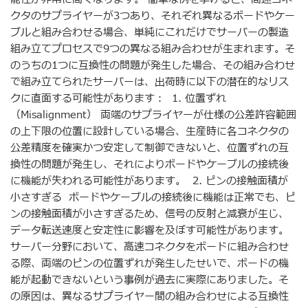
クタのサプライヤーが3つあり、それぞれ異なるボードやケー
ブルと組み合わせる場合、単純にこれだけでサーバーの製造
組み立てプロセスで9つの異なる組み合わせが生まれます。そ
のうちの1つに互換性の問題が発生した場合、その組み合わせ
で組み立てられたサーバーは、出荷時に以下の潜在的なリス
クに直面する可能性があります： 1. 位置ずれ
（Misalignment） 両端のサプライヤーが仕様の公差許容範囲
の上下限の位置に設計している場合、生産時に各コネクタの
公差精度を確実かつ安定して制御できないと、位置ずれの互
換性の問題が発生し、それによりボードやケーブルの接続後
に機能が失われる可能性があります。 2. ピンの接触面積が
小さすぎる ボードやケーブルの接続後に機能は正常でも、ピ
ンの接触面積が小さすぎるため、信号の反射と減衰が生じ、
データ転送速度と安定性に影響を及ぼす可能性があります。
サーバー分野において、高速コネクタをボードに組み合わせ
る際、両端のピンの位置ずれが発生したせいで、ボードの機
能が起動できないという事例が過去に実際にありました。そ
の原因は、異なるサプライヤー間の組み合わせによる互換性