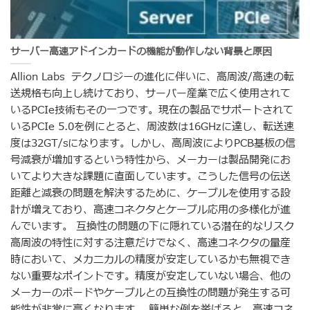
サーバー高速アドインカードの機能が動作しない背景と原因
Allion Labs テクノロジーの進化に伴いに、高周波/高速の転
送規格も向上し続けており、サーバー産業で広く使用されて
いるPCIe技術もその一つです。現在の製品でサポートされて
いるPCIe 5.0を例にとると、周波数は16GHzに達し、転送速
度は32GT/sになります。しかし、高周波によりPCB基板の信
号減衰が増加するという特性から、メーカーは製品開発にお
いてより大きな課題に直面しています。こうした信号の伝送
距離と減衰の問題を解決するために、ケーブルを使用する設
計が増えており、高速コネクタとケーブル応用の多様化が進
んでいます。 互換性の問題の下に隠れている潜在的なリスク
高周波の特性に対する注意だけでなく、高速コネクタの量産
時において、メカニカルの精度が安定しているかも無視でき
ない重要なポイントです。精度が安定していない場合、他の
メーカーのボードやケーブルとの互換性の問題が発生する可
能性が非常に高くなります。 簡単な例を挙げると、高速コネ