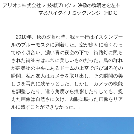
アリオン株式会社
技術ブログ
映像の鮮明さを左右
>
>
するハイダイナミックレンジ（HDR）
「2010年、秋の夕暮れ時、我々一行はイスタンブー
ルのブルーモスクに到着した。空が徐々に暗くなっ
てゆく頃合い、濃い青の夜空の下で、街路灯に照ら
された街並みは非常に美しいものだった。鳥の群れ
が建築物の中央にあるドームの上空で飛び回るその
瞬間、私と友人はカメラを取り出し、その瞬間の美
しさを写真に残そうとした。しかし、カメラの機能
を調整したり、違う角度から撮影したりしても、捉
えた画像は自然さに欠け、肉眼に映った画像をリア
ルに残すことができなかった。」