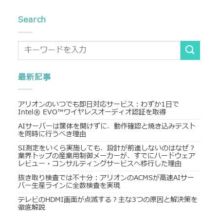
Search
最新記事
アリオンのいつでも即日対応サービス：わずか1日で
Intel® EVO™ワイヤレスオーディオ認証を取得
AIサーバーは筐体を開けずに、動作確認と焼き込みテスト
を同時に行うべき理由
SI測定をいくら実施しても、設計が前進しないのはなぜ？
業界トップの産業用制御メーカーが、すでにハードウェア
レビュー・コンサルティングサービスへ移行した理由
抜き取り検査では不十分：アリオンのACMSが高速AIサー
バー生産ラインに全数検査を実現
テレビのHDMI画面が点滅する？主な3つの原因と解決策を
徹底解説