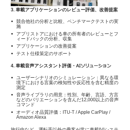
3. 車載アプリケーションのレビュー評価、改善提案
競合他社の分析と比較、ベンチマークテストの実
施
アプリストアにおける車の所有者のレビューとフ
ィードバックの分析、収集
アプリケーションの改善提案
テスト仕様策定のサポート
AI
ソリューション
4. 車載音声アシスタント評価・
ユーザーシナリオのシミュレーション：異なる環
境下における言葉の検知性や反応性を含む精度の
測定
音声ライブラリの用意：性別、年齢、言語、方言
などのバリエーションを含んだ12,000以上の音声
コマンド
オーディオ品質評価：ITU-T / Apple CarPlay /
Amazon Alexa
旅行中など、運転手以外の乗客が常に車載IVIシステ