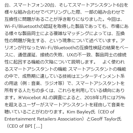
台、スマートフォン20台、そしてスマートアシスタント6台を
様々な組み合わせでペアリングした際、一部の組み合わせで
互換性に問題があることが浮き彫りになりました。今回は、
Wi-Fi/Bluetoothの認証を取得した製品であっても、市場にあ
る様々な製品同士による複雑なマッチングによっては、互換
性の問題が発生する、という現象について述べています。ア
リオンが行なったWi-Fi/Bluetoothの互換性検証の結果をベー
スに、通信遅延、接続の失敗、UXの不一致、製品同士の接続
性に起因する機能の欠陥について説明します。 よく使われ
るスマートアシスタントの機能 スマートアシスタントの機能
の中で、成熟期に達している技術はエンターテインメント系
の用途（例：音楽、ラジオ等）で、スマートアシスタントを
所有する人たちの多くは、これらを利用している傾向にあり
ます。米Voicebot AI.の調査によると、2018年1月には75%
を超えるユーザーがスマートアシスタントを経由して音楽を
聴いていることがわかります。Kim Bayley氏（CEO of
Entertainment Retailers Association）とGeoff Taylor氏
（CEO of BPI [...]