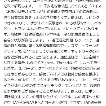
いて説明します。 ユーザーがよく遭遇する一般的な接続問題
を次で解説します。 1. 不安定な接続性 デバイスとデバイス
（あるいはデバイスとAP）の距離と家庭内などの装飾物は、
信号品質に影響を与える大きな要因です。例えば、リビング
ではWi-Fiアンテナがすべて表示されている状態なのに、ベッ
ドルームでは1本しか立っていない、といったことがありま
す。無線信号は建築物のドアや壁面、その他構造物によって
容易に状態が変化します。 2. 通信遅延問題 もう一つは、通
信の待ち時間に関する通信遅延問題です。スマートフォンの
アンテナ表示が全て立っている場合でも、ネットワークの寸
断などが見られることがあります。通信遅延は、同じ空間で
共存する信号（Wi-FiやZigbee、Threadなど）によって発生
します。 3. ローミングキャパシティ不足 無線APの対応範囲
には限りがあるので、接続デバイスは移動時の接続を維持す
るためにAPをローミングする必要があります。しかし、デバ
イスが様々なAPの中でスイッチングしていくことで、通信遅
延や寸断などが発生することがあります。例えば、ロボット
掃除機がキッチンの清掃からダイニングルームの清掃へと移
行中（AP AからAP Bへとローミング中）にコマンドの送受信