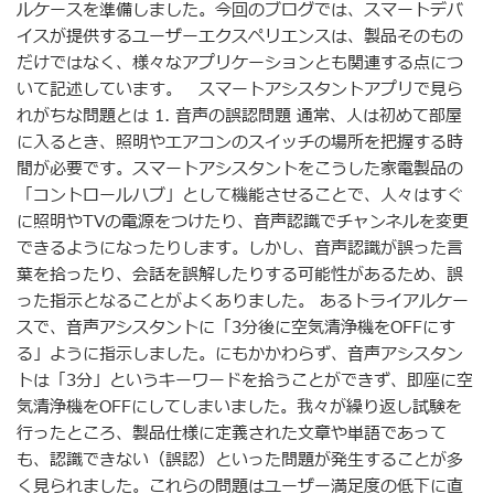
ルケースを準備しました。今回のブログでは、スマートデバ
イスが提供するユーザーエクスペリエンスは、製品そのもの
だけではなく、様々なアプリケーションとも関連する点につ
いて記述しています。 スマートアシスタントアプリで見ら
れがちな問題とは 1. 音声の誤認問題 通常、人は初めて部屋
に入るとき、照明やエアコンのスイッチの場所を把握する時
間が必要です。スマートアシスタントをこうした家電製品の
「コントロールハブ」として機能させることで、人々はすぐ
に照明やTVの電源をつけたり、音声認識でチャンネルを変更
できるようになったりします。しかし、音声認識が誤った言
葉を拾ったり、会話を誤解したりする可能性があるため、誤
った指示となることがよくありました。 あるトライアルケー
スで、音声アシスタントに「3分後に空気清浄機をOFFにす
る」ように指示しました。にもかかわらず、音声アシスタン
トは「3分」というキーワードを拾うことができず、即座に空
気清浄機をOFFにしてしまいました。我々が繰り返し試験を
行ったところ、製品仕様に定義された文章や単語であって
も、認識できない（誤認）といった問題が発生することが多
く見られました。これらの問題はユーザー満足度の低下に直