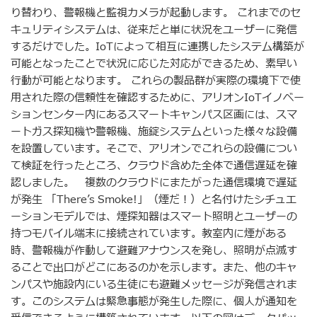
り替わり、警報機と監視カメラが起動します。 これまでのセ
キュリティシステムは、従来だと単に状況をユーザーに発信
するだけでした。IoTによって相互に連携したシステム構築が
可能となったことで状況に応じた対応ができるため、素早い
行動が可能となります。 これらの製品群が実際の環境下で使
用された際の信頼性を確認するために、アリオンIoTイノベー
ションセンター内にあるスマートキャンパス区画には、スマ
ートガス探知機や警報機、施錠システムといった様々な設備
を設置しています。そこで、アリオンでこれらの設備につい
て検証を行ったところ、クラウド含めた全体で通信遅延を確
認しました。 複数のクラウドにまたがった通信環境で遅延
が発生 「There’s Smoke!」（煙だ！）と名付けたシチュエ
ーションモデルでは、煙探知器はスマート照明とユーザーの
持つモバイル端末に接続されています。教室内に煙がある
時、警報機が作動して避難アナウンスを発し、照明が点滅す
ることで出口がどこにあるのかを示します。また、他のキャ
ンパスや施設内にいる生徒にも避難メッセージが発信されま
す。このシステムは緊急事態が発生した際に、個人が通知を