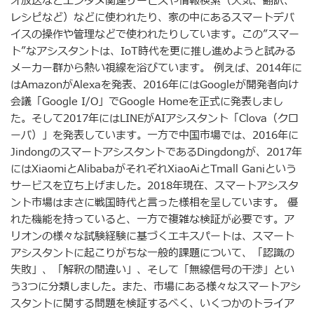
オ放送などエンタメ関連サービスや情報検索（天気、翻訳、
レシピなど）などに使われたり、家の中にあるスマートデバ
イスの操作や管理などで使われたりしています。この”スマー
ト”なアシスタントは、IoT時代を更に推し進めようと試みる
メーカー群から熱い視線を浴びています。 例えば、2014年に
はAmazonがAlexaを発表、2016年にはGoogleが開発者向け
会議「Google I/O」でGoogle Homeを正式に発表しまし
た。そして2017年にはLINEがAIアシスタント「Clova（クロ
ーバ）」を発表しています。一方で中国市場では、2016年に
JindongのスマートアシスタントであるDingdongが、2017年
にはXiaomiとAlibabaがそれぞれXiaoAiとTmall Ganiという
サービスを立ち上げました。2018年現在、スマートアシスタ
ント市場はまさに戦国時代と言った様相を呈しています。 優
れた機能を持っていると、一方で複雑な検証が必要です。ア
リオンの様々な試験経験に基づくエキスパートは、スマート
アシスタントに起こりがちな一般的課題について、「認識の
失敗」、「解釈の間違い」、そして「無線信号の干渉」とい
う3つに分類しました。また、市場にある様々なスマートアシ
スタントに関する問題を検証するべく、いくつかのトライア