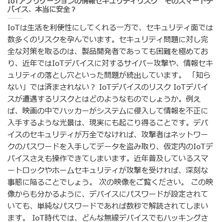
IoTアプリケーションの情報セキュリティリスク そのスマートデ
バイス、本当に安全？
IoTは生活を利便性にしてくれる一方で、セキュリティ面では
数多くのリスクを孕んでいます。セキュリティ問題に対し完
全な対策を取るのは、製品開発者であっても困難を極めてお
り、近年ではIoTデバイスに対するサイバー攻撃や、情報セキ
ュリティの落とし穴といった問題が続出しています。 「知ら
ない」では済まされない？ IoTデバイスのリスク IoTデバイ
スが遭遇するリスクとはどのようなものでしょうか。例え
ば、映画の中でハッカーがシステムに侵入して情報を不正に
入手するような光景は、現実にも起こり得ることです。デバ
イスのセキュリティが万全でなければ、攻撃者はネットワー
クのパスワードを入手してデータを盗み取り、仮定内のIoTデ
バイスさえも操作できてしまいます。近年普及しているスマ
ートロックやホームセキュリティが攻撃を受ければ、深刻な
事態に陥ることでしょう。 次の映像をご覧ください。 この映
像からも分かるように、デバイスにパスワードが設定されて
いても、単純なパスワードであれば数秒で解読されてしまい
ます。 IoT時代では、どんな無線デバイスでもハッキングさ