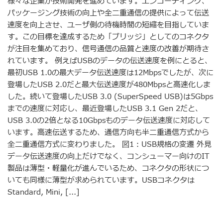
様々な企業が技術開発を進めています。エンコーディング、
パッケージング技術の向上や全二重通信の提供によって伝送
速度を向上させ、ユーザ側の待機時間の短縮を目指していま
す。この目標を達成するため「ブリッジ」としてのコネクタ
が注目を集めており、信号通信の品質と速度の改善が期待さ
れています。 例えばUSBのデータの伝送速度を例にとると、
最初USB 1.0の最大データ伝送速度は12Mbpsでしたが、次に
登場したUSB 2.0だと最大伝送速度が480Mbpsと高速化しま
した。続いて登場したUSB 3.0 (SuperSpeed USB)は5Gbps
までの速度に対応し、最近登場したUSB 3.1 Gen 2だと、
USB 3.0の2倍となる10Gbpsものデータ伝送速度に対応して
います。高速伝送するため、通信方向も半二重通信方式から
全二重通信方式に変わりました。 図1：USB規格の変遷 外見
データ伝送速度の向上だけでなく、コンシューマー向けのIT
製品は薄型・軽量化が進んでいるため、コネクタの形状につ
いても同様に薄型が求められています。USBコネクタは
Standard, Mini, [...]