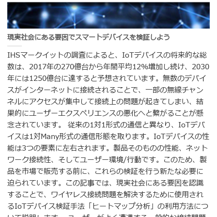
現実社会にある要因でスマートデバイスを検証しよう
IHSマークイットの調査によると、IoTデバイスの将来的な総
数は、2017年の270億台から年間平均12%増加し続け、2030
年には1250億台に達すると予想されています。無数のデバイ
スがインターネットに接続されることで、一部の無線チャン
ネルにアクセスが集中して接続上の問題が起きてしまい、結
果的にユーザーエクスペリエンスの悪化へと繋がることが懸
念されています。 従来の1対1形式の通信と異なり、IoTデバ
イスは1対Many形式の通信形態を取ります。IoTデバイスの性
能は3つの要素に左右されます。製品そのものの性能、ネット
ワーク接続性、そしてユーザー環境/行動です。このため、製
品を市場で販売する前に、これらの検証を行う新たな必要に
迫られています。この記事では、現実社会にある要因を認識
することで、ワイヤレス接続問題を解決するために使用され
るIoTデバイス検証手法「ヒートマップ分析」の利用方法につ