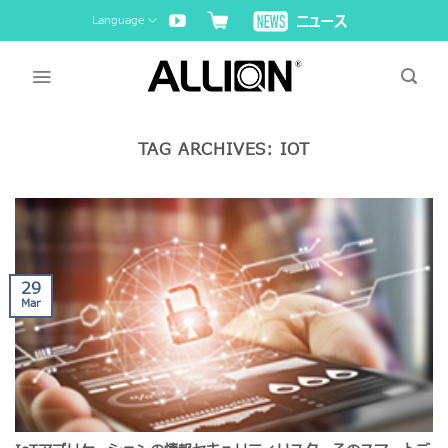
Skip
Language
to
content
TAG ARCHIVES:
IOT
29
Mar