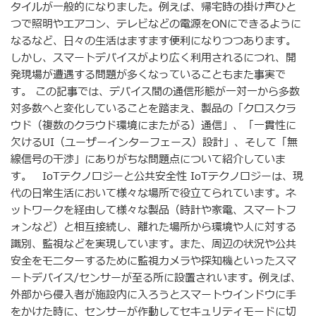
タイルが一般的になりました。例えば、帰宅時の掛け声ひと
つで照明やエアコン、テレビなどの電源をONにできるように
なるなど、日々の生活はますます便利になりつつあります。
しかし、スマートデバイスがより広く利用されるにつれ、開
発現場が遭遇する問題が多くなっていることもまた事実で
す。 この記事では、デバイス間の通信形態が一対一から多数
対多数へと変化していることを踏まえ、製品の「クロスクラ
ウド（複数のクラウド環境にまたがる）通信」、「一貫性に
欠けるUI（ユーザーインターフェース）設計」、そして「無
線信号の干渉」にありがちな問題点について紹介していま
す。 IoTテクノロジーと公共安全性 IoTテクノロジーは、現
代の日常生活において様々な場所で役立てられています。ネ
ットワークを経由して様々な製品（時計や家電、スマートフ
ォンなど）と相互接続し、離れた場所から環境や人に対する
識別、監視などを実現しています。また、周辺の状況や公共
安全をモニターするために監視カメラや探知機といったスマ
ートデバイス/センサーが至る所に設置されいます。例えば、
外部から侵入者が施設内に入ろうとスマートウインドウに手
をかけた時に、センサーが作動してセキュリティモードに切