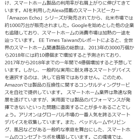
け、スマートホーム製品の利用率が右肩上がりに伸びてきて
います。AIを利用したAlexa搭載のスマートスピーカー
「Amazon Echo」シリーズが発売されてから、北米市場では
約1000万台が販売されました。Googleを始めとした他の企業
も追随しており、スマートホームの消費市場は加熱の一途を
辿っています。 EE Times Taiwanのレポートによると、全世
界のスマートホーム関連製品の総数は、2013年の3000万個か
ら2018年には約10億個まで増加すると予測されており、
2017年から2018年までの一年間で4億個増加すると予想して
います。しかし、一般的な実用に耐え得るスマートデバイス
を選択するのは、決して容易ではありません。このため、
Amazonでは製品の互換性に関するコンサルティングサービ
スを自社で提供しています。 スマートホーム業界は急速な発
展を遂げていますが、実用面では製品のパフォーマンスが発
揮できないといった問題に直面することが多々あることでし
ょう。アリオンはグローバル市場の一番人気を誇るスマート
デバイスを収集しています。また、ベッドルームやリビン
グ、風呂などがある一般的な家庭を舞台にした、スマートホ
ームのコンセプトラボを構築しています。この環境では、