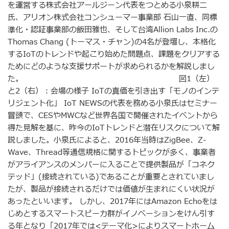
を運営する株式会社アールジーン代表をつとめる小泉耕二
氏、アリオン株式会社コンシューマー事業部 石山一直、同標
準化・認証事業部の飯田雅也、そして台湾Allion Labs Inc.の
Thomas Chang (トーマス・チャン)の4名が登壇し、本格化
するIoTのトレンドや起こり始めた問題点、課題をクリアする
ためにどのような支援サポートが求められるかを解説しまし
た。 図1（左）
と2（右）：会場の様子 IoTの真価を引き出す「モノのインテ
リジェント化」 IoT NEWSの代表を務める小泉氏はセミナー
冒頭で、CESやMWCなど世界各国で開催されたイベントから
得た見解を基に、昨今のIoTトレンドと潜在リスクについて解
説しました。小泉氏によると、2016年当時はZigBee、Z-
Wave、Thread等通信規格に関するトピックが多く、事業者
がアライアンスのメンバーに入ることで提供製品が「コネク
テッド」(接続されている)であることが重要とされていまし
たが、製品が接続されるだけでは価値が生まれにくい状況が
あったといいます。 しかし、2017年にはAmazon Echoをは
じめとするスマートスピーカ群がイノベーションをけん引す
る年となり「2017年では<テーマ化>によりスマートホーム