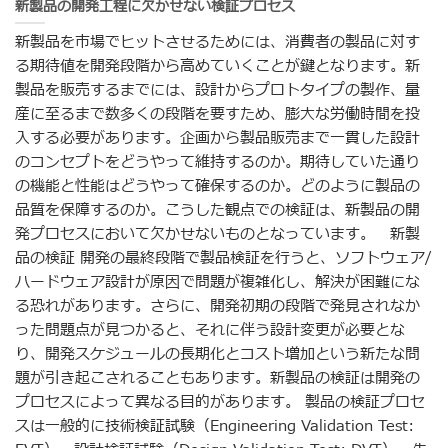
新製品の開発工程に欠かせない検証プロセス
新製品を市場でヒットさせるためには、消費者の製品に対す
る期待値を開発段階から高めていくことが鍵となります。新
製品を販売するまでには、設計からプロトタイプの製作、量
産に至るまで数多くの段階を要すため、膨大な労働時間を投
入する必要があります。企画から製品販売まで一貫した設計
のコンセプトをどうやって維持するのか。期待していた通り
の機能と性能はどうやって確保するのか。どのように製品の
品質を保障するのか。こうした観点での検証は、新製品の開
発プロセスにおいて欠かせないものとなっています。 新製
品の検証 開発の最終段階で製品検証を行うと、ソフトウェア/
ハードウェア設計が原因で問題が複雑化し、解決が困難にな
る恐れがあります。さらに、開発初期の段階で発見されなか
った問題点が見つかると、それに伴う設計変更が必要とな
り、開発スケジュールの長期化とコスト増加という新たな問
題が引き起こされることもあります。新製品の検証は開発の
プロセスによって異なる目的があります。 製品の検証プロセ
スは一般的に技術検証試験（Engineering Validation Test: