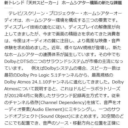
新トレンド「天井スピーカー」 ホームシアター構築の新たな課題
テレビ/スクリーン・プロジェクター・ホームシアターオー
ディオは、ホームシアター環境を構成する三つの要素です。
ディスプレイ技術の進化に従い、ディスプレイの解像度が向
上してきましたが、今まで画面の精緻さを求めてきた消費者
は、今度はオーディオの質に注目し、より高度な映像・音声
体験を求め始めました。近年、様々なAV規格が登場し、新た
なホームシアターの連携体系が誕生しています。その中でも
DolbyとDTSの二つのサラウンドシステムが市場の主流になっ
ています。 例えばDolbyシステムの場合、スピーカー数は
最初のDolby Pro Logic 5.1チャンネルから、最高規格の
Dolby Atmos 24.1.10チャンネルに進化してきました。Dolby
Atmosについて説明すると、これはドルビーラボラトリーズ
が2012年4月に発表したサラウンド記録再生方式です。従来
のチャンネル依存(Channel Dependency)を捨て、音声をオ
ーディオ要素(Audio Element)にミキシングし、一つのサウ
ンドオブジェクト(Sound Object)にまとめます。3D空間のど
こにでも配置でき、音声のソース・移動方向と位置を正確に