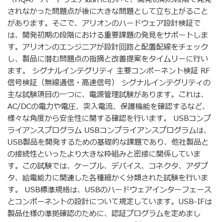
されなかった問題点が後に大きな問題として立ち上がること
があります。そこで、アリオンのハードウェア設計検証で
は、開発初期の段階における重要課題の発見をサポートしま
す。アリオンのエンジニアが設計回路と配置配線をチェック
し、製品に潜む問題点の指摘と改善提案をタイムリーに行い
ます。 シグナルインテグリティ 主要コンポーネント検証 RF
信号検証（無線通信・高速信号） シグナルインテグリティの
主な試験項目の一つに、電源管理試験があります。これは、
AC/DCの電力や電圧、突入電流、保護機能を確認するなど、
様々な角度から安全性に関する確認を行います。 USBコンプ
ライアンスプログラム USBコンプライアンスプログラムは、
USB製品を開発するための基礎的な課題であり、他社製品と
の接続性といったより大きな枠組みと密接に関係していま
す。この試験では、ケーブル、デバイス、コネクタ、アダプ
タ、給電能力に関連した各種細かく分類された試験を行いま
す。 USB標準規格は、USBのハードウェアインターフェース
とコンポーネントの設計について規定しています。USB-IFは
製品仕様の準拠確認のために、認証プログラムを定めまし