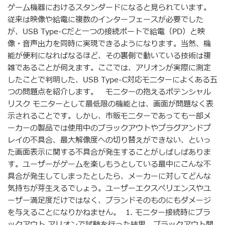
ゲーム機器におけるスタンダードになると見られています。
従来は映像や給電に複数のインターフェースが必要でした
が、USB Type-Cだと一つの接続ポートで給電（PD）と映
像・音声出力を同時に実現できるようになります。当然、機
能が便利になればなるほど、その裏側で動いている技術は複
雑であることが伺えます。ここでは、アリオンが実際に測定
したことで判明した、USB Type-C対応モニターによくある五
つの問題点を紹介します。 モニターの抱えるポテンシャル
リスク モニターとして最低限の機能とは、画面が問題なく表
示されることです。しかし、市販モニターであっても一部メ
ーカーの製品では使用中のブラックアウトやプラグアンドプ
レイの不具合、最大解像度への切り替えができない、といっ
た画面表示に関する不具合が発生することがしばしばありま
す。ユーザーがゲームを楽しもうとしている最中にこんな不
具合が発生してしまったとしたら、メーカーに対してどんな
気持ちが芽生えるでしょう。ユーザーエクスペリエンスやユ
ーザー満足度だけではなく、ブランドそのものにもダメージ
を与えることになりかねません。 1. モニター接続時にブラ
ックアウト アリオンで試験を行った結果、ブラックアウト問