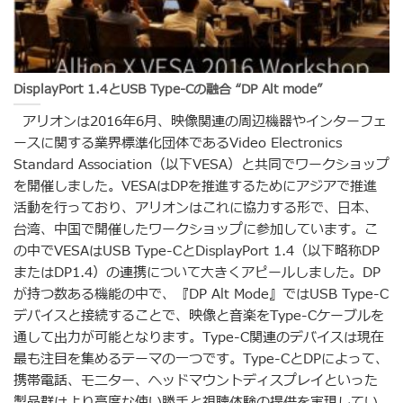
DisplayPort 1.4とUSB Type-Cの融合 “DP Alt mode”
アリオンは2016年6月、映像関連の周辺機器やインターフェ
ースに関する業界標準化団体であるVideo Electronics
Standard Association（以下VESA）と共同でワークショップ
を開催しました。VESAはDPを推進するためにアジアで推進
活動を行っており、アリオンはこれに協力する形で、日本、
台湾、中国で開催したワークショップに参加しています。こ
の中でVESAはUSB Type-CとDisplayPort 1.4（以下略称DP
またはDP1.4）の連携について大きくアピールしました。DP
が持つ数ある機能の中で、『DP Alt Mode』ではUSB Type-C
デバイスと接続することで、映像と音楽をType-Cケーブルを
通して出力が可能となります。Type-C関連のデバイスは現在
最も注目を集めるテーマの一つです。Type-CとDPによって、
携帯電話、モニター、ヘッドマウントディスプレイといった
製品群はより高度な使い勝手と視聴体験の提供を実現してい