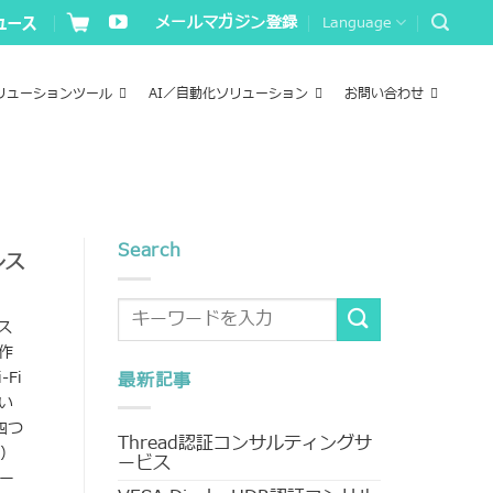
メールマガジン登録
Language
リューションツール
AI／自動化ソリューション
お問い合わせ
Search
シス
ス
作
Fi
最新記事
い
四つ
Thread認証コンサルティングサ
」）
ービス
ー