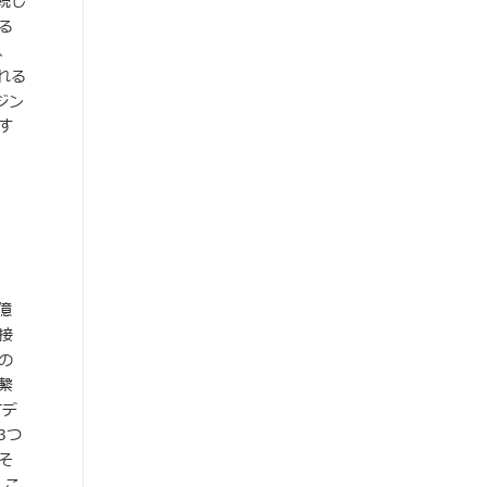
続し
る
、
れる
ンジン
す
億
接
の
繋
Tデ
3つ
そ
、こ