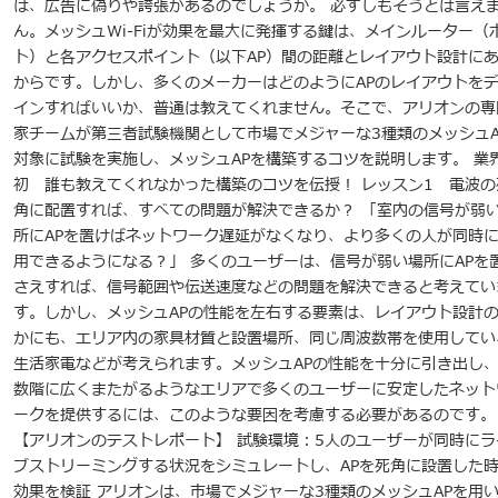
は、広告に偽りや誇張があるのでしょうか。 必ずしもそうとは言え
ん。メッシュWi-Fiが効果を最大に発揮する鍵は、メインルーター（
ト）と各アクセスポイント（以下AP）間の距離とレイアウト設計に
からです。しかし、多くのメーカーはどのようにAPのレイアウトを
インすればいいか、普通は教えてくれません。そこで、アリオンの専
家チームが第三者試験機関として市場でメジャーな3種類のメッシュA
対象に試験を実施し、メッシュAPを構築するコツを説明します。 業
初 誰も教えてくれなかった構築のコツを伝授！ レッスン1 電波の
角に配置すれば、すべての問題が解決できるか？ 「室内の信号が弱
所にAPを置けばネットワーク遅延がなくなり、より多くの人が同時
用できるようになる？」 多くのユーザーは、信号が弱い場所にAPを
さえすれば、信号範囲や伝送速度などの問題を解決できると考えてい
す。しかし、メッシュAPの性能を左右する要素は、レイアウト設計
かにも、エリア内の家具材質と設置場所、同じ周波数帯を使用してい
生活家電などが考えられます。メッシュAPの性能を十分に引き出し
数階に広くまたがるようなエリアで多くのユーザーに安定したネット
ークを提供するには、このような要因を考慮する必要があるのです。
【アリオンのテストレポート】 試験環境：5人のユーザーが同時にラ
ブストリーミングする状況をシミュレートし、APを死角に設置した
効果を検証 アリオンは、市場でメジャーな3種類のメッシュAPを用