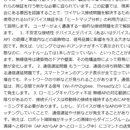
れらの検証を行う新たな必要に迫られています。この記事では、現実
会にある要因を認識することで、ワイヤレス接続問題を解決するため
使用されるIoTデバイス検証手法「ヒートマップ分析」の利用方法に
て説明します。 ユーザーがよく遭遇する一般的な接続問題を次で解
ます。 1. 不安定な接続性 デバイスとデバイス（あるいはデバイス
AP）の距離と家庭内などの装飾物は、信号品質に影響を与える大き
因です。例えば、リビングではWi-Fiアンテナがすべて表示されてい
態なのに、ベッドルームでは1本しか立っていない、といったことが
ます。無線信号は建築物のドアや壁面、その他構造物によって容易に
態が変化します。 2. 通信遅延問題 もう一つは、通信の待ち時間に関
る通信遅延問題です。スマートフォンのアンテナ表示が全て立ってい
場合でも、ネットワークの寸断などが見られることがあります。通信
延は、同じ空間で共存する信号（Wi-FiやZigbee、Threadなど）に
て発生します。 3. ローミングキャパシティ不足 無線APの対応範囲
限りがあるので、接続デバイスは移動時の接続を維持するためにAP
ーミングする必要があります。しかし、デバイスが様々なAPの中で
ッチングしていくことで、通信遅延や寸断などが発生することがあり
す。例えば、ロボット掃除機がキッチンの清掃からダイニングルーム
清掃へと移行中（AP AからAP Bへとローミング中）にコマンドの送