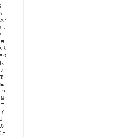
社
に
つい
説し
と
な要
る状
あり
状
す
る
遅
よっ
には
をロ
スイ
ま
の
受信