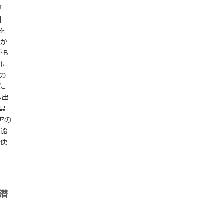
ザー
図
を
しか
ドB
角に
の
に
し出
最
アの
性能
い使
の潜