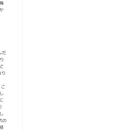
機
か
んだ
り
ど
なり
 こ
し
に
）
し
代の
経