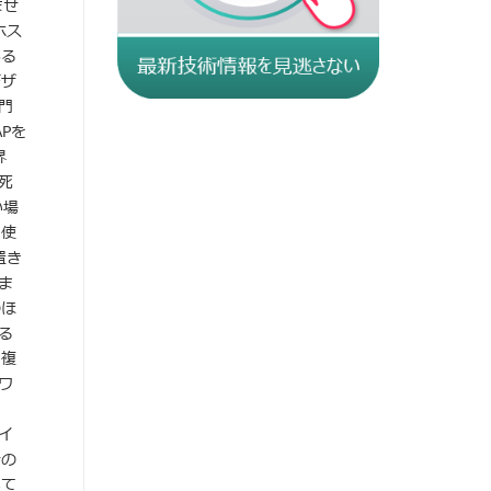
ませ
ホス
ある
デザ
門
Pを
界
死
い場
に使
置き
ま
のほ
る
、複
ワ
イ
時の
いて