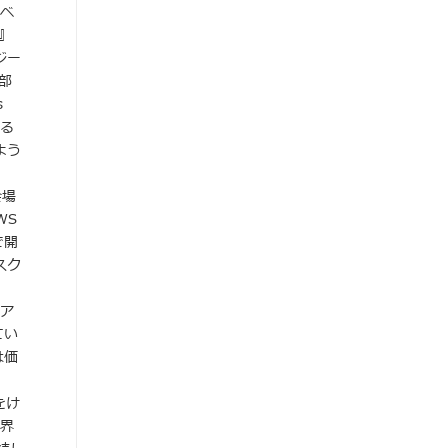
イベ
』
ジー
部
s
する
よう
場
WS
で開
スク
イア
てい
は価
をけ
業界