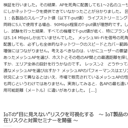
検証を行いました。その結果、APを死角に配置しても1～2名のユー
にしかネットワークを提供できていなかったことが分かりました。 
１：各製品のスループット値（以下T-put値） ライブストリーミング
同時に5人で使用する場合、90Mbps程度のT-put値が理想的です。
し、試験を行った結果、すべての機種でT-put値が低く、特にブラン
は5.14 Mbpsしか出ていませんでした。 メッシュWi-Fiを信号の死
配置しても、必ずしも全体的なネットワークのスピードとカバー範囲
増強にはつながりません。考えるべきなのは、いかにユーザーの要望
あったメッシュAPを選び、ホストとその他のAP間との最適距離を探
すか、エリア全体の設計を行うかなのです。 レッスン2 どうやって
適なメッシュAPを選び出すか？ メッシュAPのパフォーマンスはエリ
状況によって異なるとはいえ、市場で販売されているメッシュAPの
も同じというわけではありません。実測してみると、各APの最も遠
用可能距離（メートル）に違いがありました。 [...]
IoTの“目に見えない”リスクを可視化する ～ IoT製品
在リスクと対策セミナーを開催 ～