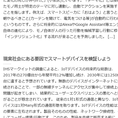
に変化の兆しがみられた」(小泉氏)といいます。「テーマ化」とは接
たモノ同士が特定のテーマに対し連動し、自動でアクションを実施す
ことを指します。例えば、スマートスピーカに「おはよう」と言うと
朝やるべきこと(カーテンを開けて、電気をつける等)が自動的に行わ
というものです。さらに将来的にはAlexaやGoogle Assistant等エ
自体の進化により、モノ自体が人の行った行動を機械学習し行動に移
「インテリジェント化」する流れが来ることを予測しました。 [...]
現実社会にある要因でスマートデバイスを検証しよう
IHSマークイットの調査によると、IoTデバイスの将来的な総数は、
2017年の270億台から年間平均12%増加し続け、2030年には1250
台に達すると予想されています。無数のデバイスがインターネットに
続されることで、一部の無線チャンネルにアクセスが集中して接続上
問題が起きてしまい、結果的にユーザーエクスペリエンスの悪化へと
がることが懸念されています。 従来の1対1形式の通信と異なり、Io
バイスは1対Many形式の通信形態を取ります。IoTデバイスの性能は
の要素に左右されます。製品そのものの性能、ネットワーク接続性、
してユーザー環境/行動です。このため、製品を市場で販売する前に