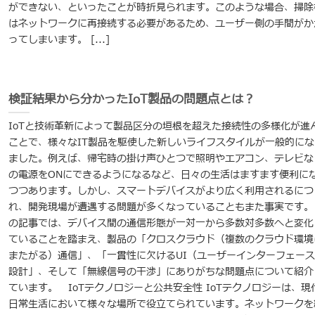
ができない、といったことが時折見られます。このような場合、掃除
はネットワークに再接続する必要があるため、ユーザー側の手間がか
ってしまいます。 [...]
検証結果から分かったIoT製品の問題点とは？
IoTと技術革新によって製品区分の垣根を超えた接続性の多様化が進
ことで、様々なIT製品を駆使した新しいライフスタイルが一般的にな
ました。例えば、帰宅時の掛け声ひとつで照明やエアコン、テレビな
の電源をONにできるようになるなど、日々の生活はますます便利に
つつあります。しかし、スマートデバイスがより広く利用されるにつ
れ、開発現場が遭遇する問題が多くなっていることもまた事実です。
の記事では、デバイス間の通信形態が一対一から多数対多数へと変化
ていることを踏まえ、製品の「クロスクラウド（複数のクラウド環境
またがる）通信」、「一貫性に欠けるUI（ユーザーインターフェース
設計」、そして「無線信号の干渉」にありがちな問題点について紹介
ています。 IoTテクノロジーと公共安全性 IoTテクノロジーは、現
日常生活において様々な場所で役立てられています。ネットワークを