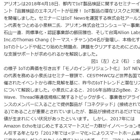
アリオンは2018年4月18日、都内でIoT製品検証に関するセミナー
ント『品質検証のエキスパートが伝授！ IoT製品の潜在リスクと対策
を開催しました。セミナーにはIoT Newsを運営する株式会社アール
ン代表をつとめる小泉耕二氏、アリオン株式会社コンシューマー事業
石山一直、同標準化・認証事業部の飯田雅也、そして台湾Allion Lab
Inc.のThomas Chang (トーマス・チャン)の4名が登壇し、本格化
IoTのトレンドや起こり始めた問題点、課題をクリアするためにどの
な支援サポートが求められるかを解説しました。
図1（左）と2（右）：会
の様子 IoTの真価を引き出す「モノのインテリジェント化」 IoT NE
の代表を務める小泉氏はセミナー冒頭で、CESやMWCなど世界各国
催されたイベントから得た見解を基に、昨今のIoTトレンドと潜在リ
について解説しました。小泉氏によると、2016年当時はZigBee、Z-
Wave、Thread等通信規格に関するトピックが多く、事業者がアラ
ンスのメンバーに入ることで提供製品が「コネクテッド」(接続され
る)であることが重要とされていましたが、製品が接続されるだけで
値が生まれにくい状況があったといいます。 しかし、2017年には
Amazon Echoをはじめとするスマートスピーカ群がイノベーション
ん引する年となり「2017年では<テーマ化>によりスマートホーム