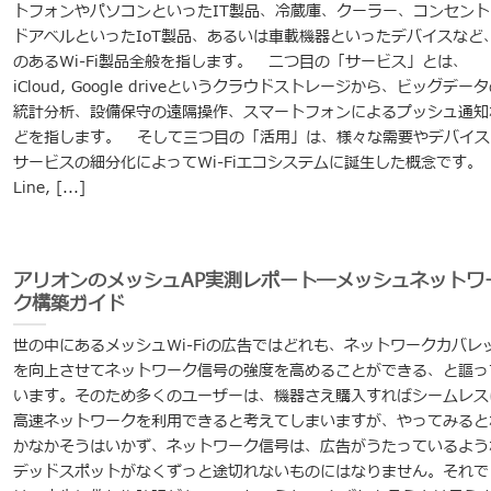
トフォンやパソコンといったIT製品、冷蔵庫、クーラー、コンセント
ドアベルといったIoT製品、あるいは車載機器といったデバイスなど
のあるWi-Fi製品全般を指します。 二つ目の「サービス」とは、
iCloud, Google driveというクラウドストレージから、ビッグデー
統計分析、設備保守の遠隔操作、スマートフォンによるプッシュ通知
どを指します。 そして三つ目の「活用」は、様々な需要やデバイス
サービスの細分化によってWi-Fiエコシステムに誕生した概念です。
Line, [...]
アリオンのメッシュAP実測レポート―メッシュネットワ
ク構築ガイド
世の中にあるメッシュWi-Fiの広告ではどれも、ネットワークカバレ
を向上させてネットワーク信号の強度を高めることができる、と謳っ
います。そのため多くのユーザーは、機器さえ購入すればシームレス
高速ネットワークを利用できると考えてしまいますが、やってみると
かなかそうはいかず、ネットワーク信号は、広告がうたっているよう
デッドスポットがなくずっと途切れないものにはなりません。それで