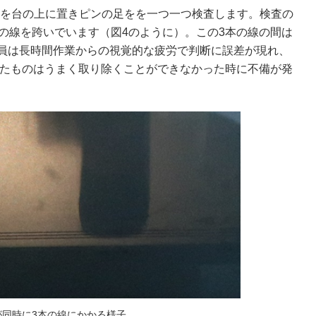
製品を台の上に置きピンの足をを一つ一つ検査します。検査の
の線を跨いでいます（図4のように）。この3本の線の間は
員は長時間作業からの視覚的な疲労で判断に誤差が現れ、
かったものはうまく取り除くことができなかった時に不備が発
が同時に3本の線にかかる様子