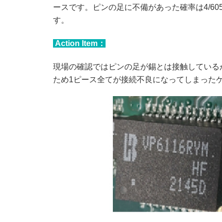
ースです。ピンの足に不備があった確率は4/605=6611DPP
す。
Action Item：
現場の確認ではピンの足が錫とは接触している
ため1ピース全てが接続不良になってしまった