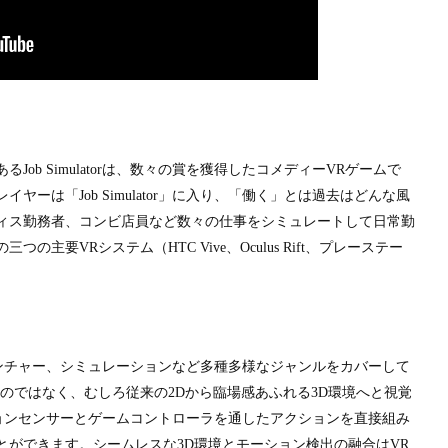
Simulator
は、数々の賞を獲得したコメディー
VR
ゲームで
レイヤーは「
Job Simulator
」に入り、「働く」とは過去はどんな風
ィス勤務者、コンビ店員など数々の仕事をシミュレートして日常勤
の三つの主要
VR
システム（
HTC Vive
、
Oculus Rift
、プレーステー
ンチャー、シミュレーションなど多種多様なジャンルをカバーして
ものではなく、むしろ従来の
2D
から臨場感あふれる
3D
環境へと視覚
ョンセンサーとゲームコントローラを通したアクションを直接組み
とができます。シームレスな
3D
環境とモーション検出の融合は
VR