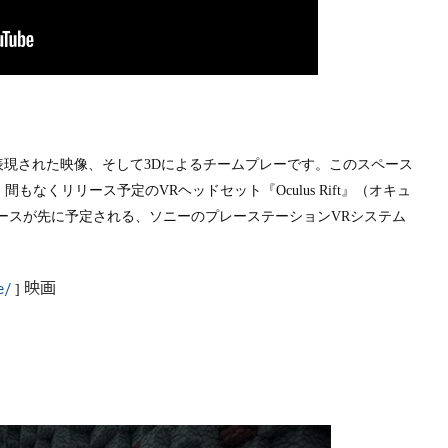
ルに表現された映像、そして
3D
によるチームプレーです。このスペース
、間もなくリリース予定の
VR
ヘッドセット『
Oculus Rift
』（オキュ
ースが先に予定される、ソニーのプレーステーション
VR
システム
映画
e/
]