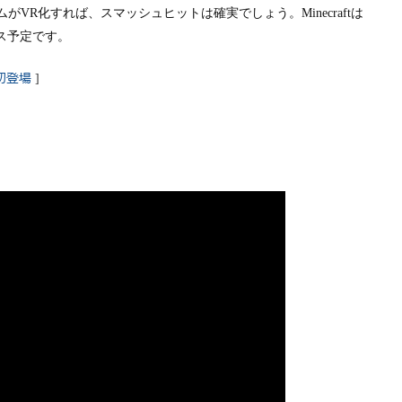
ムが
VR
化すれば、スマッシュヒットは確実でしょう。
Minecraft
は
ス予定です。
初登場
]