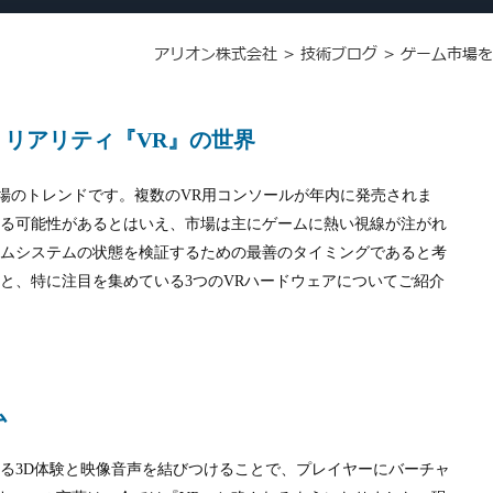
アリオン株式会社
>
技術ブログ
>
ゲーム市場を
リアリティ『VR』の世界
場のトレンドです。複数の
VR
用コンソールが年内に発売されま
する可能性があるとはいえ、市場は主にゲームに熱い視線が注がれ
ームシステムの状態を検証するための最善のタイミングであると考
介と、特に注目を集めている
3
つの
VR
ハードウェアについてご紹介
ム
れる
3D
体験と映像音声を結びつけることで、プレイヤーにバーチャ