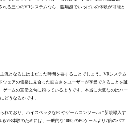
される三つの
VR
システムなら、臨場感でいっぱいの体験が可能と
の主流となるにはまだまだ時間を要することでしょう。
VR
システム
ドウェアの価格に見合った面白さをユーザーが享受できることを証
、ゲームの宣伝文句に頼っているようです。本当に大変なのはハー
きにどうなるかです。
けられており、ハイスペックな
PC
やゲームコンソールに新規導入す
れる
VR
体験のためには、一般的な
1080p
の
PC
ゲームより
7
倍のパフ