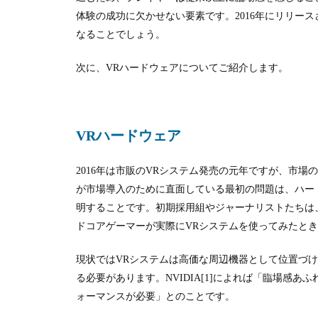
体験の成功に欠かせない要素です。
2016
年にリリース
なることでしょう。
次に、VR
ハードウェアについてご紹介します。
VRハードウェア
2016年は市販の
VR
システム発売の元年ですが、市場
が市場導入のために直面している最初の問題は、ハー
明することです。初期採用組やジャーナリストたちは
ドコアゲーマーが実際に
VR
システムを使ってみたと
現状ではVR
システムは高価な周辺機器として位置づ
る必要があります。
NVIDIA[1]
によれば「臨場感あふ
ォーマンスが必要」とのことです。