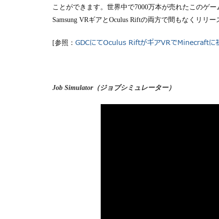
ことができます。世界中で
7000
万本が売れたこのゲー
Samsung VR
ギアと
Oculus Rift
の両方で間もなくリリー
GDC
にてOculus Rift
がギアVR
でMinecraft
に
[参照：
Job Simulator（ジョブシミュレーター）