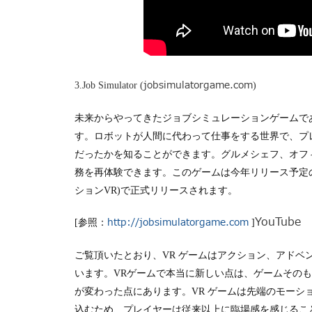
jobsimulatorgame.com
3.Job Simulator (
)
未来からやってきたジョブシミュレーションゲームであるJob 
す。ロボットが人間に代わって仕事をする世界で、プ
だったかを知ることができます。グルメシェフ、オフ
務を再体験できます。このゲームは今年リリース予定
ション
VR)
で正式リリースされます。
YouTube
http://jobsimulatorgame.com
[参照：
]
ご覧頂いたとおり、VR
ゲームはアクション、アドベ
います。
VR
ゲームで本当に新しい点は、ゲームその
が変わった点にあります。
VR
ゲームは先端のモーシ
込むため、プレイヤーは従来以上に臨場感を感じるこ